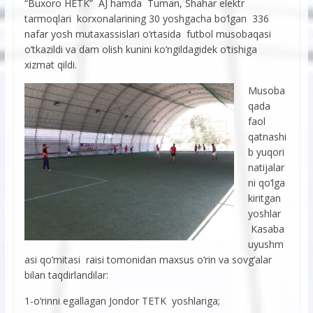
“Buxoro HETK” AJ hamda Tuman, Shahar elektr
tarmoqlari korxonalarining 30 yoshgacha bo‘lgan 336
nafar yosh mutaxassislari o‘rtasida futbol musobaqasi
o‘tkazildi va dam olish kunini ko‘ngildagidek o‘tishiga
xizmat qildi.
Musoba
qada
faol
qatnashi
b yuqori
natijalar
ni qo‘lga
kiritgan
yoshlar
Kasaba
uyushm
asi qo‘mitasi raisi tomonidan maxsus o‘rin va sovg‘alar
bilan taqdirlandilar:
1-o‘rinni egallagan Jondor TETK yoshlariga;