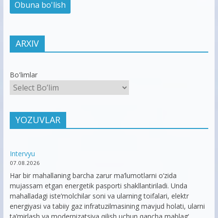
ARXIV
Bo'limlar
YOZUVLAR
Intervyu
07.08.2026
Har bir mahallaning barcha zarur ma’lumotlarni o‘zida
mujassam etgan energetik pasporti shakllantiriladi. Unda
mahalladagi iste’molchilar soni va ularning toifalari, elektr
energiyasi va tabiiy gaz infratuzilmasining mavjud holati, ularni
ta’mirlash va modernizatsiya qilish uchun qancha mablag‘