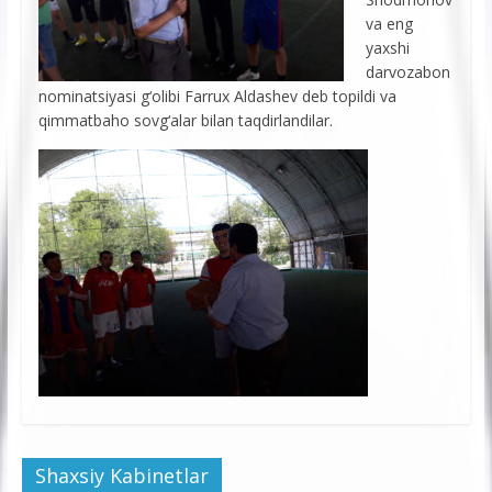
va eng
yaxshi
darvozabon
nominatsiyasi g‘olibi Farrux Aldashev deb topildi va
qimmatbaho sovg‘alar bilan taqdirlandilar.
Shaxsiy Kabinetlar