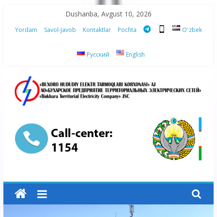
Skip
Dushanba, Avgust 10, 2026
to
Yordam
Savol-Javob
Kontaktlar
Pochta
Oʻzbek
content
Русский
English
“Buxoro
hududiy
elektr
tarmoqlari