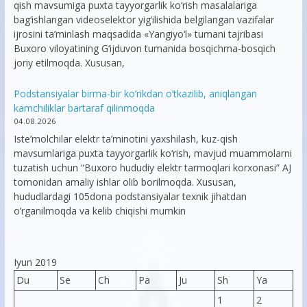
qish mavsumiga puxta tayyorgarlik ko‘rish masalalariga
bag‘ishlangan videoselektor yig‘ilishida belgilangan vazifalar
ijrosini ta’minlash maqsadida «Yangiyo‘l» tumani tajribasi
Buxoro viloyatining G‘ijduvon tumanida bosqichma-bosqich
joriy etilmoqda. Xususan,
Podstansiyalar birma-bir ko’rikdan o’tkazilib, aniqlangan
kamchiliklar bartaraf qilinmoqda
04.08.2026
Iste’molchilar elektr ta’minotini yaxshilash, kuz-qish
mavsumlariga puxta tayyorgarlik ko‘rish, mavjud muammolarni
tuzatish uchun “Buxoro hududiy elektr tarmoqlari korxonasi” AJ
tomonidan amaliy ishlar olib borilmoqda. Xususan,
hududlardagi 105dona podstansiyalar texnik jihatdan
o’rganilmoqda va kelib chiqishi mumkin
Iyun 2019
Du
Se
Ch
Pa
Ju
Sh
Ya
1
2