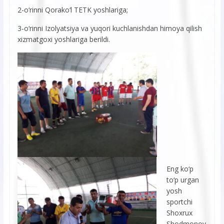
2-o‘rinni Qorako‘l TETK yoshlariga;
3-o‘rinni Izolyatsiya va yuqori kuchlanishdan himoya qilish
xizmatgoxi yoshlariga berildi.
Eng ko‘p
to‘p urgan
yosh
sportchi
Shoxrux
Shodmonov