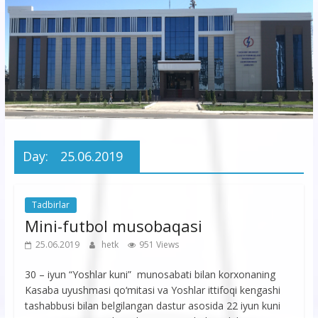
korxonasi”
AJ
“Buxoro
hududiy
elektr
tarmoqlari
Day:
25.06.2019
korxonasi”
AJ
Tadbirlar
Mini-futbol musobaqasi
25.06.2019
hetk
951 Views
30 – iyun “Yoshlar kuni” munosabati bilan korxonaning
Kasaba uyushmasi qo‘mitasi va Yoshlar ittifoqi kengashi
tashabbusi bilan belgilangan dastur asosida 22 iyun kuni