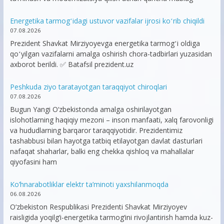
Energetika tarmogʻidagi ustuvor vazifalar ijrosi koʻrib chiqildi
07.08.2026
Prezident Shavkat Mirziyoyevga energetika tarmogʻi oldiga
qoʻyilgan vazifalarni amalga oshirish chora-tadbirlari yuzasidan
axborot berildi. ✅ Batafsil prezident.uz
Peshkuda ziyo taratayotgan taraqqiyot chiroqlari
07.08.2026
Bugun Yangi O‘zbekistonda amalga oshirilayotgan
islohotlarning haqiqiy mezoni – inson manfaati, xalq farovonligi
va hududlarning barqaror taraqqiyotidir. Prezidentimiz
tashabbusi bilan hayotga tatbiq etilayotgan davlat dasturlari
nafaqat shaharlar, balki eng chekka qishloq va mahallalar
qiyofasini ham
Ko’hnarabotliklar elektr ta’minoti yaxshilanmoqda
06.08.2026
O‘zbekiston Respublikasi Prezidenti Shavkat Mirziyoyev
raisligida yoqilg‘i-energetika tarmog‘ini rivojlantirish hamda kuz-