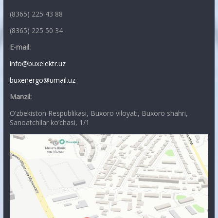
(8365) 225 43 88
(8365) 225 50 34
E-mail:
info@buxelektr.uz
buxenergo@umail.uz
Manzil:
O’zbekiston Respublikasi, Buxoro viloyati, Buxoro shahri,
Sanoatchilar ko’chasi, 1/1