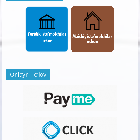
Onlayn To’lov