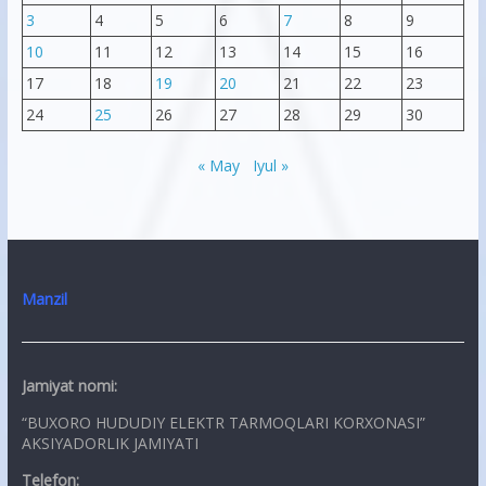
3
4
5
6
7
8
9
10
11
12
13
14
15
16
17
18
19
20
21
22
23
24
25
26
27
28
29
30
« May
Iyul »
Manzil
Jamiyat nomi:
“BUXORO HUDUDIY ELEKTR TARMOQLARI KORXONASI”
AKSIYADORLIK JAMIYATI
Telefon: