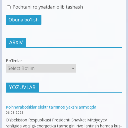
Pochtani ro'yxatdan olib tashash
ARXIV
Bo'limlar
YOZUVLAR
Ko’hnarabotliklar elektr ta’minoti yaxshilanmoqda
06.08.2026
O‘zbekiston Respublikasi Prezidenti Shavkat Mirziyoyev
raisligida yoqilg‘i-energetika tarmog‘ini rivojlantirish hamda kuz-