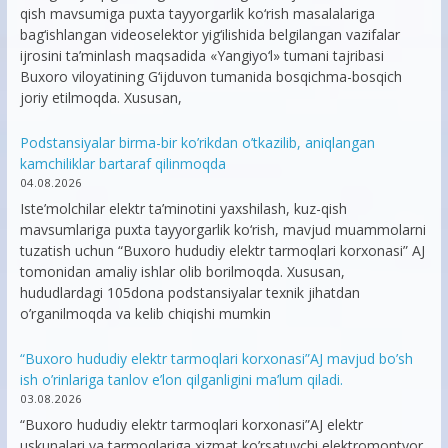
qish mavsumiga puxta tayyorgarlik ko‘rish masalalariga
bag‘ishlangan videoselektor yig‘ilishida belgilangan vazifalar
ijrosini ta’minlash maqsadida «Yangiyo‘l» tumani tajribasi
Buxoro viloyatining G‘ijduvon tumanida bosqichma-bosqich
joriy etilmoqda. Xususan,
Podstansiyalar birma-bir ko’rikdan o’tkazilib, aniqlangan
kamchiliklar bartaraf qilinmoqda
04.08.2026
Iste’molchilar elektr ta’minotini yaxshilash, kuz-qish
mavsumlariga puxta tayyorgarlik ko‘rish, mavjud muammolarni
tuzatish uchun “Buxoro hududiy elektr tarmoqlari korxonasi” AJ
tomonidan amaliy ishlar olib borilmoqda. Xususan,
hududlardagi 105dona podstansiyalar texnik jihatdan
o’rganilmoqda va kelib chiqishi mumkin
“Buxoro hududiy elektr tarmoqlari korxonasi”AJ mavjud bo’sh
ish o’rinlariga tanlov e’lon qilganligini ma’lum qiladi.
03.08.2026
“Buxoro hududiy elektr tarmoqlari korxonasi”AJ elektr
uskunalari va tarmoqlariga xizmat ko’rsatuvchi elektromontyor