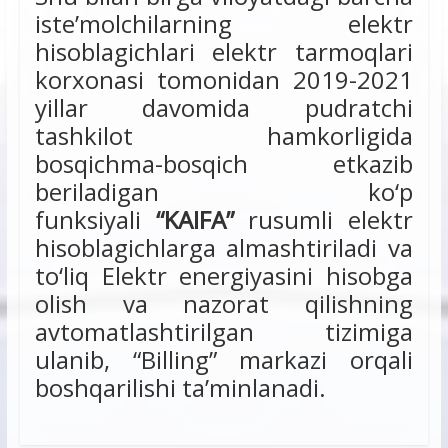
iste’molchilarning elektr
hisoblagichlari elektr tarmoqlari
korxonasi tomonidan 2019-2021
yillar davomida pudratchi
tashkilot hamkorligida
bosqichma-bosqich etkazib
beriladigan ko‘p
funksiyali
“KAIFA”
rusumli elektr
hisoblagichlarga almashtiriladi va
to‘liq Elektr energiyasini hisobga
olish va nazorat qilishning
avtomatlashtirilgan tizimiga
ulanib, “Billing” markazi orqali
boshqarilishi ta’minlanadi.