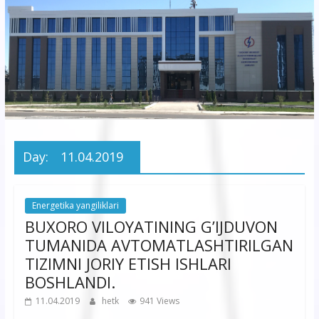
korxonasi”
AJ
“Buxoro
hududiy
elektr
tarmoqlari
Day:
11.04.2019
korxonasi”
AJ
Energetika yangiliklari
BUXORO VILOYATINING G’IJDUVON
TUMANIDA AVTOMATLASHTIRILGAN
TIZIMNI JORIY ETISH ISHLARI
BOSHLANDI.
11.04.2019
hetk
941 Views