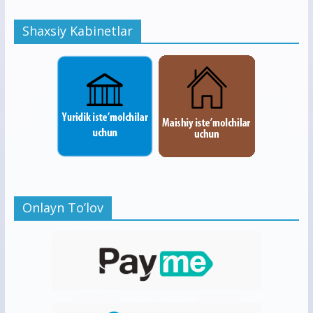
Shaxsiy Kabinetlar
Onlayn To’lov