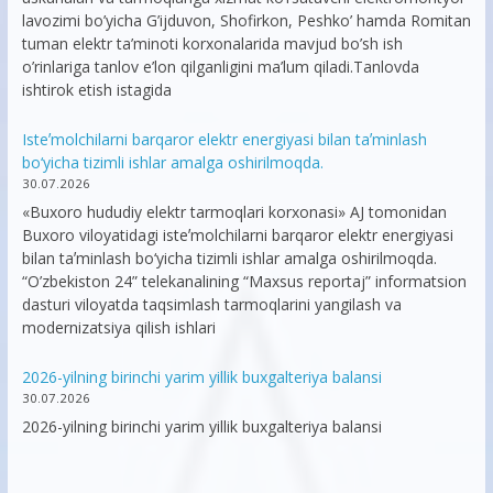
lavozimi bo’yicha G’ijduvon, Shofirkon, Peshko’ hamda Romitan
tuman elektr ta’minoti korxonalarida mavjud bo’sh ish
o’rinlariga tanlov e’lon qilganligini ma’lum qiladi.Tanlovda
ishtirok etish istagida
Isteʼmolchilarni barqaror elektr energiyasi bilan taʼminlash
bo‘yicha tizimli ishlar amalga oshirilmoqda.
30.07.2026
«Buxoro hududiy elektr tarmoqlari korxonasi» AJ tomonidan
Buxoro viloyatidagi isteʼmolchilarni barqaror elektr energiyasi
bilan taʼminlash bo‘yicha tizimli ishlar amalga oshirilmoqda.
“O’zbekiston 24” telekanalining “Maxsus reportaj” informatsion
dasturi viloyatda taqsimlash tarmoqlarini yangilash va
modernizatsiya qilish ishlari
2026-yilning birinchi yarim yillik buxgalteriya balansi
30.07.2026
2026-yilning birinchi yarim yillik buxgalteriya balansi