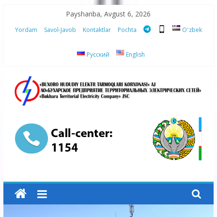
Skip
Payshanba, Avgust 6, 2026
to
Yordam
Savol-Javob
Kontaktlar
Pochta
Oʻzbek
content
Русский
English
“Buxoro
hududiy
elektr
tarmoqlari