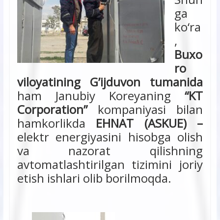
ga
ko‘ra
,
Buxo
ro
viloyatining G’ijduvon tumanida
ham Janubiy Koreyaning
“KT
Corporation”
kompaniyasi bilan
hamkorlikda
EHNAT (
ASKUE
)
–
elektr energiyasini hisobga olish
va nazorat qilishning
avtomatlashtirilgan tizimini joriy
etish ishlari olib borilmoqda.