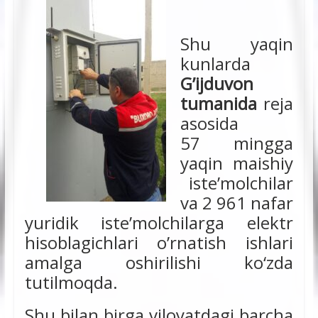
Shu yaqin
kunlarda
G’ijduvon
tumanida
reja
asosida
57 mingga
yaqin maishiy
iste’molchilar
va 2 961 nafar
yuridik iste’molchilarga elektr
hisoblagichlari o’rnatish ishlari
amalga oshirilishi ko‘zda
tutilmoqda.
Shu bilan birga viloyatdagi barcha