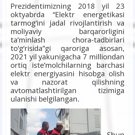
Prezidentimizning 2018 yil 23
oktyabrda “Elektr energetikasi
tarmog‘ini jadal rivojlantirish va
moliyaviy barqarorligini
ta’minlash chora-tadbirlari
to‘g‘risida”gi qaroriga asosan,
2021 yil yakunigacha 7 milliondan
ortiq iste’molchilarning barchasi
elektr energiyasini hisobga olish
va nazorat qilishning
avtomatlashtirilgan tizimiga
ulanishi belgilangan.
Shun