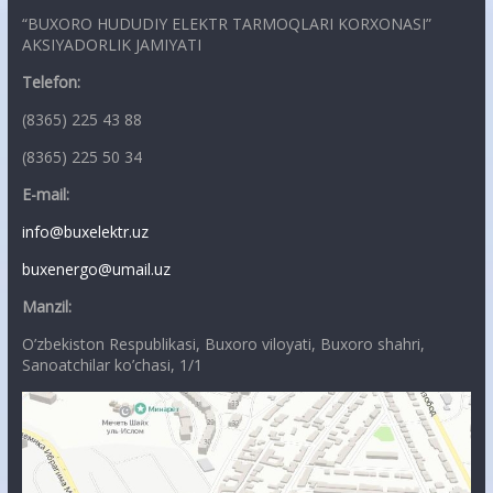
“BUXORO HUDUDIY ELEKTR TARMOQLARI KORXONASI”
AKSIYADORLIK JAMIYATI
Telefon:
(8365) 225 43 88
(8365) 225 50 34
E-mail:
info@buxelektr.uz
buxenergo@umail.uz
Manzil:
O’zbekiston Respublikasi, Buxoro viloyati, Buxoro shahri,
Sanoatchilar ko’chasi, 1/1