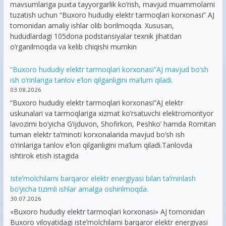
mavsumlariga puxta tayyorgarlik ko‘rish, mavjud muammolarni
tuzatish uchun “Buxoro hududiy elektr tarmoqlari korxonasi” AJ
tomonidan amaliy ishlar olib borilmoqda. Xususan,
hududlardagi 105dona podstansiyalar texnik jihatdan
o’rganilmoqda va kelib chiqishi mumkin
“Buxoro hududiy elektr tarmoqlari korxonasi”AJ mavjud bo’sh
ish o’rinlariga tanlov e’lon qilganligini ma’lum qiladi.
03.08.2026
“Buxoro hududiy elektr tarmoqlari korxonasi”AJ elektr
uskunalari va tarmoqlariga xizmat ko’rsatuvchi elektromontyor
lavozimi bo’yicha G’ijduvon, Shofirkon, Peshko’ hamda Romitan
tuman elektr ta’minoti korxonalarida mavjud bo’sh ish
o’rinlariga tanlov e’lon qilganligini ma’lum qiladi.Tanlovda
ishtirok etish istagida
Isteʼmolchilarni barqaror elektr energiyasi bilan taʼminlash
bo‘yicha tizimli ishlar amalga oshirilmoqda.
30.07.2026
«Buxoro hududiy elektr tarmoqlari korxonasi» AJ tomonidan
Buxoro viloyatidagi isteʼmolchilarni barqaror elektr energiyasi