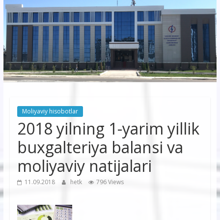
korxonasi”
AJ
“Buxoro
hududiy
elektr
tarmoqlari
Moliyaviy hisobotlar
korxonasi”
2018 yilning 1-yarim yillik
AJ
buxgalteriya balansi va
moliyaviy natijalari
11.09.2018
hetk
796 Views