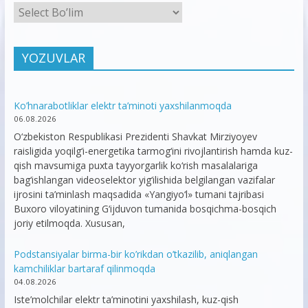
YOZUVLAR
Ko’hnarabotliklar elektr ta’minoti yaxshilanmoqda
06.08.2026
O‘zbekiston Respublikasi Prezidenti Shavkat Mirziyoyev
raisligida yoqilg‘i-energetika tarmog‘ini rivojlantirish hamda kuz-
qish mavsumiga puxta tayyorgarlik ko‘rish masalalariga
bag‘ishlangan videoselektor yig‘ilishida belgilangan vazifalar
ijrosini ta’minlash maqsadida «Yangiyo‘l» tumani tajribasi
Buxoro viloyatining G‘ijduvon tumanida bosqichma-bosqich
joriy etilmoqda. Xususan,
Podstansiyalar birma-bir ko’rikdan o’tkazilib, aniqlangan
kamchiliklar bartaraf qilinmoqda
04.08.2026
Iste’molchilar elektr ta’minotini yaxshilash, kuz-qish