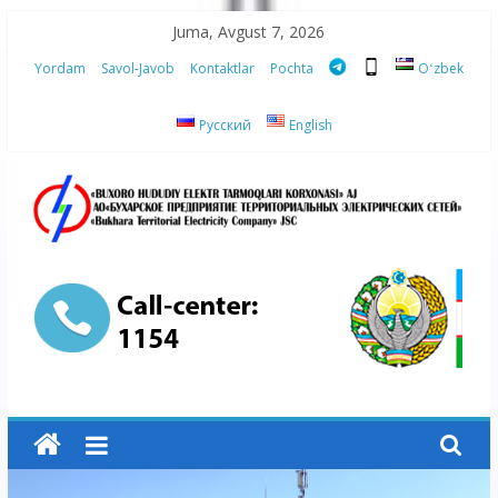
Skip
Juma, Avgust 7, 2026
to
Yordam
Savol-Javob
Kontaktlar
Pochta
Oʻzbek
content
Русский
English
“Buxoro
hududiy
elektr
tarmoqlari