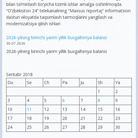
bilan taʼminlash bo‘yicha tizimli ishlar amalga oshirilmoqda.
“O’zbekiston 24” telekanalining “Maxsus reportaj” informatsion
dasturi viloyatda taqsimlash tarmoqlarini yangilash va
modernizatsiya qilish ishlari
2026-yilning birinchi yarim yillik buxgalteriya balansi
30.07.2026
2026-yilning birinchi yarim yillik buxgalteriya balansi
Sentabr 2018
Du
Se
Ch
Pa
Ju
Sh
Ya
1
2
3
4
5
6
7
8
9
10
11
12
13
14
15
16
17
18
19
20
21
22
23
24
25
26
27
28
29
30