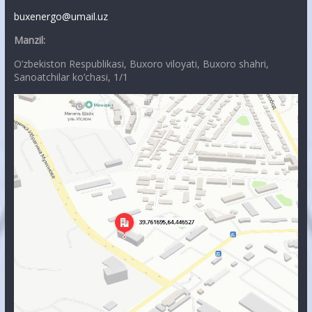
buxenergo@umail.uz
Manzil:
O’zbekiston Respublikasi, Buxoro viloyati, Buxoro shahri,
Sanoatchilar ko’chasi, 1/1