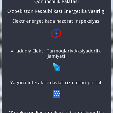
Qonunchilik Palatasi
O'zbekiston Respublikasi Energetika Vazirligi
Elektr energetikada nazorat inspeksiyasi
«Hududiy Elektr Tarmoqlari» Aksiyadorlik
Jamiyati
Yagona interaktiv davlat xizmatlari portali
O'zbekiston Respublikasi ochiq ma'lumotlar