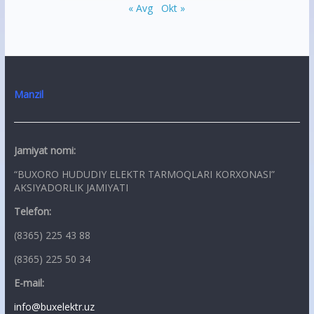
« Avg
Okt »
Manzil
Jamiyat nomi:
“BUXORO HUDUDIY ELEKTR TARMOQLARI KORXONASI”
AKSIYADORLIK JAMIYATI
Telefon:
(8365) 225 43 88
(8365) 225 50 34
E-mail:
info@buxelektr.uz