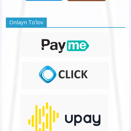
Onlayn To’lov