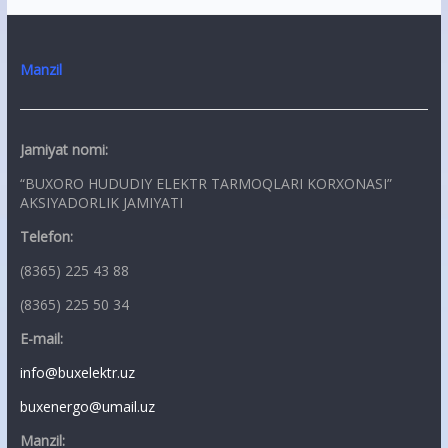
Manzil
Jamiyat nomi:
“BUXORO HUDUDIY ELEKTR TARMOQLARI KORXONASI”
AKSIYADORLIK JAMIYATI
Telefon:
(8365) 225 43 88
(8365) 225 50 34
E-mail:
info@buxelektr.uz
buxenergo@umail.uz
Manzil: