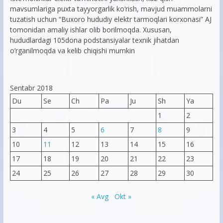
mavsumlariga puxta tayyorgarlik ko‘rish, mavjud muammolarni
tuzatish uchun “Buxoro hududiy elektr tarmoqlari korxonasi” AJ
tomonidan amaliy ishlar olib borilmoqda. Xususan,
hududlardagi 105dona podstansiyalar texnik jihatdan
o’rganilmoqda va kelib chiqishi mumkin
Sentabr 2018
Du
Se
Ch
Pa
Ju
Sh
Ya
1
2
3
4
5
6
7
8
9
10
11
12
13
14
15
16
17
18
19
20
21
22
23
24
25
26
27
28
29
30
« Avg
Okt »