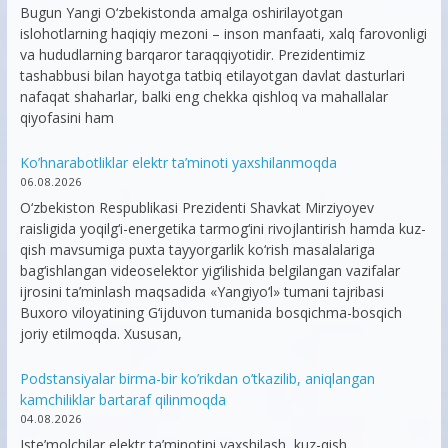
Bugun Yangi O‘zbekistonda amalga oshirilayotgan
islohotlarning haqiqiy mezoni – inson manfaati, xalq farovonligi
va hududlarning barqaror taraqqiyotidir. Prezidentimiz
tashabbusi bilan hayotga tatbiq etilayotgan davlat dasturlari
nafaqat shaharlar, balki eng chekka qishloq va mahallalar
qiyofasini ham
Ko’hnarabotliklar elektr ta’minoti yaxshilanmoqda
06.08.2026
O‘zbekiston Respublikasi Prezidenti Shavkat Mirziyoyev
raisligida yoqilg‘i-energetika tarmog‘ini rivojlantirish hamda kuz-
qish mavsumiga puxta tayyorgarlik ko‘rish masalalariga
bag‘ishlangan videoselektor yig‘ilishida belgilangan vazifalar
ijrosini ta’minlash maqsadida «Yangiyo‘l» tumani tajribasi
Buxoro viloyatining G‘ijduvon tumanida bosqichma-bosqich
joriy etilmoqda. Xususan,
Podstansiyalar birma-bir ko’rikdan o’tkazilib, aniqlangan
kamchiliklar bartaraf qilinmoqda
04.08.2026
Iste’molchilar elektr ta’minotini yaxshilash, kuz-qish