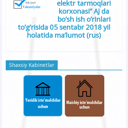
elektr tarmoqlari
korxonasi” AJ da
bo’sh ish o’rinlari
to’g’risida 0
5
sentabr
2018 yil
holatida ma’lumot (rus)
Shaxsiy Kabinetlar