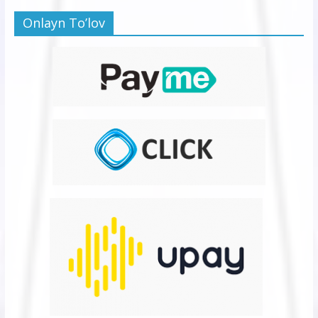
Onlayn To’lov