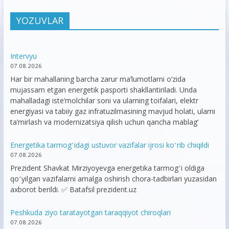
YOZUVLAR
Intervyu
07.08.2026
Har bir mahallaning barcha zarur ma’lumotlarni o‘zida
mujassam etgan energetik pasporti shakllantiriladi. Unda
mahalladagi iste’molchilar soni va ularning toifalari, elektr
energiyasi va tabiiy gaz infratuzilmasining mavjud holati, ularni
ta’mirlash va modernizatsiya qilish uchun qancha mablag‘
Energetika tarmogʻidagi ustuvor vazifalar ijrosi koʻrib chiqildi
07.08.2026
Prezident Shavkat Mirziyoyevga energetika tarmogʻi oldiga
qoʻyilgan vazifalarni amalga oshirish chora-tadbirlari yuzasidan
axborot berildi. ✅ Batafsil prezident.uz
Peshkuda ziyo taratayotgan taraqqiyot chiroqlari
07.08.2026