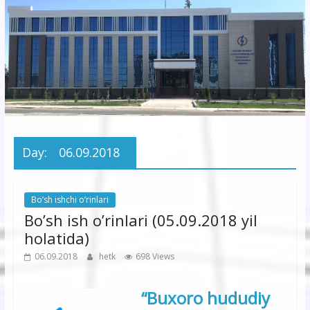
korxonasi”
AJ
“Buxoro
hududiy
elektr
tarmoqlari
Day:
06.09.2018
korxonasi”
AJ
Bo’sh ishchi o’rinlari
Bo’sh ish o’rinlari (05.09.2018 yil
holatida)
06.09.2018
hetk
698 Views
“Buxoro hududiy