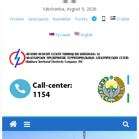
Skip
Yakshanba, Avgust 9, 2026
to
Yordam
Savol-Javob
Kontaktlar
Pochta
Oʻzbek
content
Русский
English
“Buxoro
hududiy
elektr
tarmoqlari