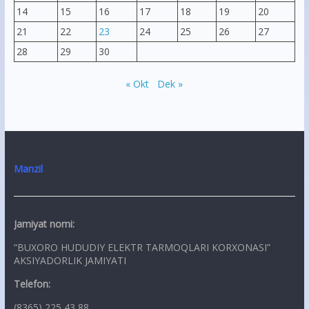
14
15
16
17
18
19
20
21
22
23
24
25
26
27
28
29
30
« Okt
Dek »
Manzil
Jamiyat nomi:
“BUXORO HUDUDIY ELEKTR TARMOQLARI KORXONASI”
AKSIYADORLIK JAMIYATI
Telefon:
(8365) 225 43 88