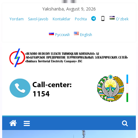
Skip
Yakshanba, Avgust 9, 2026
to
Yordam
Savol-Javob
Kontaktlar
Pochta
Oʻzbek
content
Русский
English
“Buxoro
hududiy
elektr
tarmoqlari