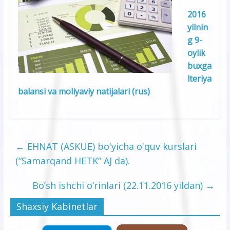
2016
yilnin
g 9-
oylik
buxga
lteriya
balansi va moliyaviy natijalari (rus)
←
EHNAT (ASKUE) bo'yicha o'quv kurslari
(“Samarqand HETK” AJ da).
Bo’sh ishchi o’rinlari (22.11.2016 yildan)
→
Shaxsiy Kabinetlar