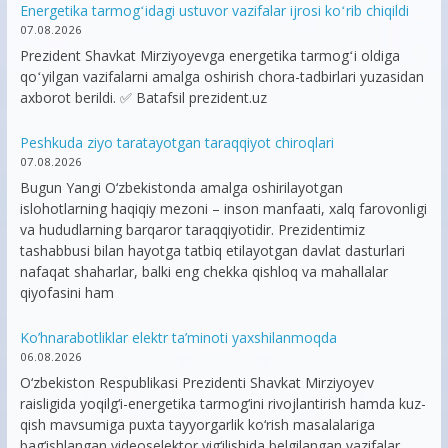
Energetika tarmogʻidagi ustuvor vazifalar ijrosi koʻrib chiqildi
07.08.2026
Prezident Shavkat Mirziyoyevga energetika tarmogʻi oldiga
qoʻyilgan vazifalarni amalga oshirish chora-tadbirlari yuzasidan
axborot berildi. ✅ Batafsil prezident.uz
Peshkuda ziyo taratayotgan taraqqiyot chiroqlari
07.08.2026
Bugun Yangi O‘zbekistonda amalga oshirilayotgan
islohotlarning haqiqiy mezoni – inson manfaati, xalq farovonligi
va hududlarning barqaror taraqqiyotidir. Prezidentimiz
tashabbusi bilan hayotga tatbiq etilayotgan davlat dasturlari
nafaqat shaharlar, balki eng chekka qishloq va mahallalar
qiyofasini ham
Ko’hnarabotliklar elektr ta’minoti yaxshilanmoqda
06.08.2026
O‘zbekiston Respublikasi Prezidenti Shavkat Mirziyoyev
raisligida yoqilg‘i-energetika tarmog‘ini rivojlantirish hamda kuz-
qish mavsumiga puxta tayyorgarlik ko‘rish masalalariga
bag‘ishlangan videoselektor yig‘ilishida belgilangan vazifalar