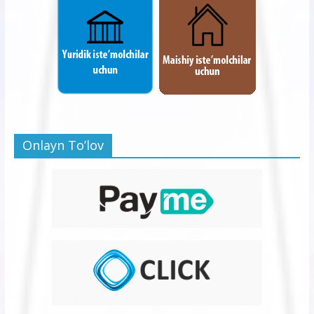
Onlayn To’lov