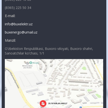
(8365) 225 50 34
E-mail:
info@buxelektr.uz
buxenergo@umail.uz
Manzil:
O’zbekiston Respublikasi, Buxoro viloyati, Buxoro shahri,
Sanoatchilar ko’chasi, 1/1