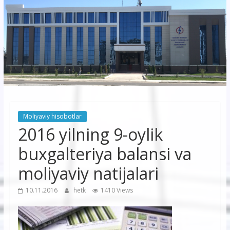
korxonasi”
AJ
“Buxoro
hududiy
elektr
tarmoqlari
Moliyaviy hisobotlar
korxonasi”
2016 yilning 9-oylik
AJ
buxgalteriya balansi va
moliyaviy natijalari
10.11.2016
hetk
1410 Views