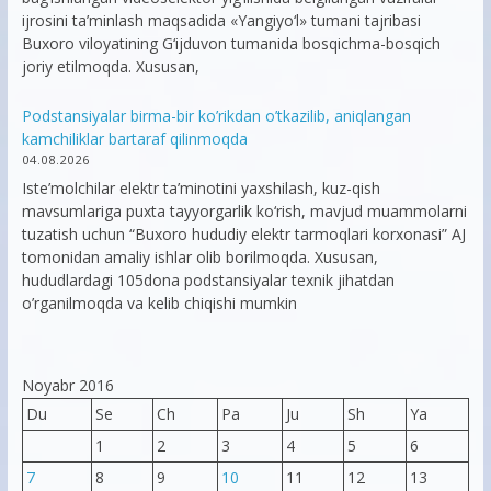
ijrosini ta’minlash maqsadida «Yangiyo‘l» tumani tajribasi
Buxoro viloyatining G‘ijduvon tumanida bosqichma-bosqich
joriy etilmoqda. Xususan,
Podstansiyalar birma-bir ko’rikdan o’tkazilib, aniqlangan
kamchiliklar bartaraf qilinmoqda
04.08.2026
Iste’molchilar elektr ta’minotini yaxshilash, kuz-qish
mavsumlariga puxta tayyorgarlik ko‘rish, mavjud muammolarni
tuzatish uchun “Buxoro hududiy elektr tarmoqlari korxonasi” AJ
tomonidan amaliy ishlar olib borilmoqda. Xususan,
hududlardagi 105dona podstansiyalar texnik jihatdan
o’rganilmoqda va kelib chiqishi mumkin
Noyabr 2016
Du
Se
Ch
Pa
Ju
Sh
Ya
1
2
3
4
5
6
7
8
9
10
11
12
13