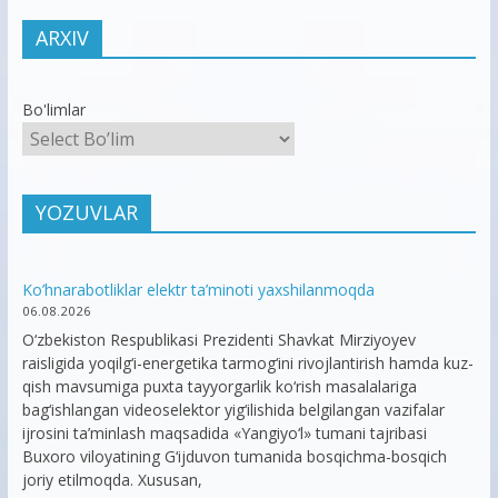
ARXIV
Bo'limlar
YOZUVLAR
Ko’hnarabotliklar elektr ta’minoti yaxshilanmoqda
06.08.2026
O‘zbekiston Respublikasi Prezidenti Shavkat Mirziyoyev
raisligida yoqilg‘i-energetika tarmog‘ini rivojlantirish hamda kuz-
qish mavsumiga puxta tayyorgarlik ko‘rish masalalariga
bag‘ishlangan videoselektor yig‘ilishida belgilangan vazifalar
ijrosini ta’minlash maqsadida «Yangiyo‘l» tumani tajribasi
Buxoro viloyatining G‘ijduvon tumanida bosqichma-bosqich
joriy etilmoqda. Xususan,