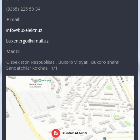
(8365) 225 50 34
E-mail:
info@buxelektr.uz
buxenergo@umail.uz
Manzil:
O’zbekiston Respublikasi, Buxoro viloyati, Buxoro shahri,
Sanoatchilar ko’chasi, 1/1