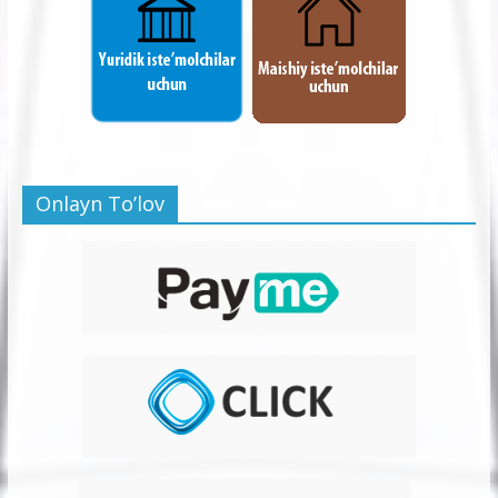
Onlayn To’lov