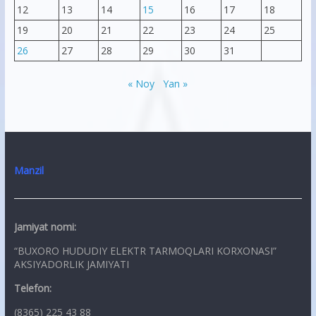
12
13
14
15
16
17
18
19
20
21
22
23
24
25
26
27
28
29
30
31
« Noy
Yan »
Manzil
Jamiyat nomi:
“BUXORO HUDUDIY ELEKTR TARMOQLARI KORXONASI”
AKSIYADORLIK JAMIYATI
Telefon:
(8365) 225 43 88