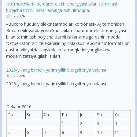
Isteʼmolchilarni barqaror elektr energiyasi bilan taʼminlash
bo‘yicha tizimli ishlar amalga oshirilmoqda.
30.07.2026
«Buxoro hududiy elektr tarmoqlari korxonasi» AJ tomonidan
Buxoro viloyatidagi isteʼmolchilarni barqaror elektr energiyasi
bilan taʼminlash bo‘yicha tizimli ishlar amalga oshirilmoqda.
“O’zbekiston 24” telekanalining “Maxsus reportaj” informatsion
dasturi viloyatda taqsimlash tarmoqlarini yangilash va
modernizatsiya qilish ishlari
2026-yilning birinchi yarim yillik buxgalteriya balansi
30.07.2026
2026-yilning birinchi yarim yillik buxgalteriya balansi
Dekabr 2016
Du
Se
Ch
Pa
Ju
Sh
Ya
1
2
3
4
5
6
7
8
9
10
11