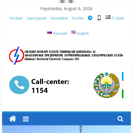
Skip
Payshanba, Avgust 6, 2026
to
Yordam
Savol-Javob
Kontaktlar
Pochta
Oʻzbek
content
Русский
English
“Buxoro
hududiy
elektr
tarmoqlari