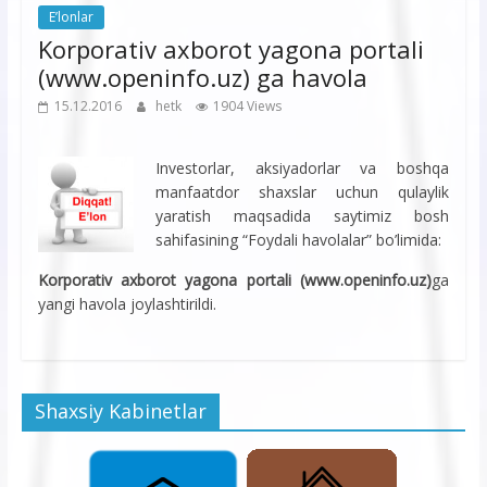
E’lonlar
Korporativ axborot yagona portali
(www.openinfo.uz) ga havola
15.12.2016
hetk
1904 Views
Investorlar, aksiyadorlar va boshqa
manfaatdor shaxslar uchun qulaylik
yaratish maqsadida saytimiz bosh
sahifasining “Foydali havolalar” bo’limida:
Korporativ axborot yagona portali (www.openinfo.uz)
ga
yangi havola joylashtirildi.
Shaxsiy Kabinetlar