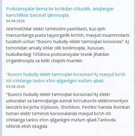
Podstansiyalar birma-bir ko’rikdan o’tkazilib, aniqlangan
kamchiliklar bartaraf qilinmoqda
04.08.2026
Iste’molchilar elektr ta’minotini yaxshilash, kuz-qish
mavsumlariga puxta tayyorgarlik ko‘rish, mavjud muammolarni
tuzatish uchun “Buxoro hududiy elektr tarmoqlari korxonasi” AJ
tomonidan amaliy ishlar olib borilmoqda. Xususan,
hududlardagi 105dona podstansiyalar texnik jihatdan
o’rganilmoqda va kelib chiqishi mumkin
“Buxoro hududiy elektr tarmoqlari korxonasi”AJ mavjud bo’sh
ish o’rinlariga tanlov e’lon qilganligini ma’lum qiladi.
03.08.2026
“Buxoro hududiy elektr tarmoqlari korxonasi”AJ elektr
uskunalari va tarmoqlariga xizmat ko’rsatuvchi elektromontyor
lavozimi bo’yicha G’ijduvon, Shofirkon, Peshko’ hamda Romitan
tuman elektr ta’minoti korxonalarida mavjud bo’sh ish
o’rinlariga tanlov e’lon qilganligini ma’lum qiladi.Tanlovda
ishtirok etish istagida