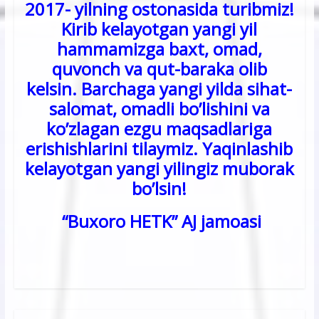
2017- yilning ostonasida turibmiz!
Kirib kelayotgan yangi yil
hammamizga baxt, omad,
quvonch va qut-baraka olib
kelsin. Barchaga yangi yilda sihat-
salomat, omadli bo’lishini va
ko’zlagan ezgu maqsadlariga
erishishlarini tilaymiz. Yaqinlashib
kelayotgan yangi yilingiz muborak
bo’lsin!
“Buxoro HETK” AJ jamoasi