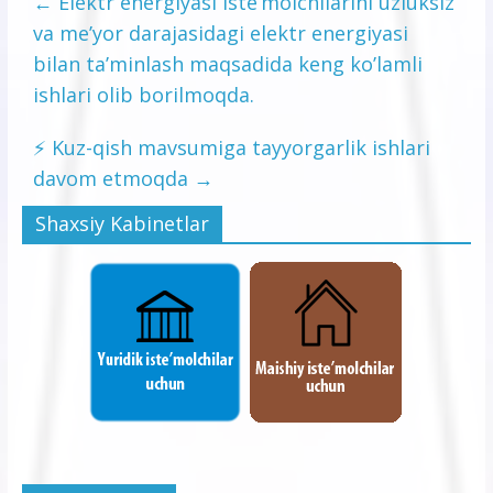
←
Elektr energiyasi iste’molchilarini uzluksiz
va me’yor darajasidagi elektr energiyasi
bilan ta’minlash maqsadida keng ko’lamli
ishlari olib borilmoqda.
⚡️ Kuz-qish mavsumiga tayyorgarlik ishlari
davom etmoqda
→
Shaxsiy Kabinetlar