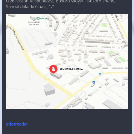
O’zbekiston Respublikasi, Buxoro viloyati, Buxoro shahri,
Sanoatchilar ko’chasi, 1/1
Informerlar