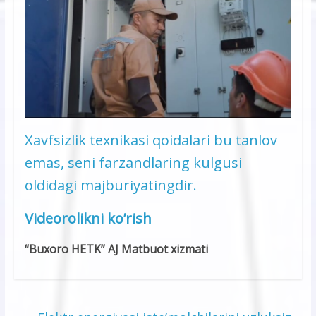
Xavfsizlik texnikasi qoidalari bu tanlov
emas, seni farzandlaring kulgusi
oldidagi majburiyatingdir.
Videorolikni ko’rish
“Buxoro HETK” AJ Matbuot xizmati