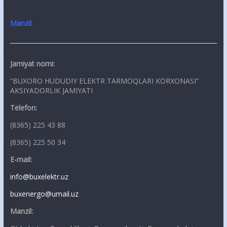
Manzil
Jamiyat nomi:
“BUXORO HUDUDIY ELEKTR TARMOQLARI KORXONASI”
AKSIYADORLIK JAMIYATI
Telefon:
(8365) 225 43 88
(8365) 225 50 34
E-mail:
info@buxelektr.uz
buxenergo@umail.uz
Manzil: