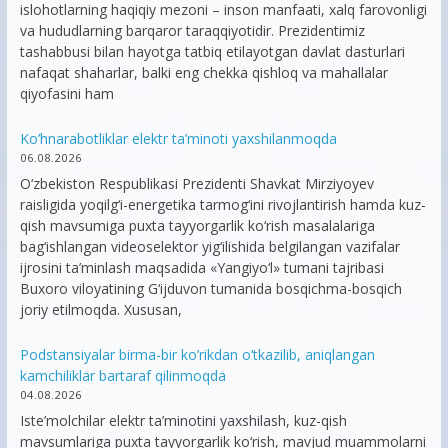
islohotlarning haqiqiy mezoni – inson manfaati, xalq farovonligi
va hududlarning barqaror taraqqiyotidir. Prezidentimiz
tashabbusi bilan hayotga tatbiq etilayotgan davlat dasturlari
nafaqat shaharlar, balki eng chekka qishloq va mahallalar
qiyofasini ham
Ko’hnarabotliklar elektr ta’minoti yaxshilanmoqda
06.08.2026
O‘zbekiston Respublikasi Prezidenti Shavkat Mirziyoyev
raisligida yoqilg‘i-energetika tarmog‘ini rivojlantirish hamda kuz-
qish mavsumiga puxta tayyorgarlik ko‘rish masalalariga
bag‘ishlangan videoselektor yig‘ilishida belgilangan vazifalar
ijrosini ta’minlash maqsadida «Yangiyo‘l» tumani tajribasi
Buxoro viloyatining G‘ijduvon tumanida bosqichma-bosqich
joriy etilmoqda. Xususan,
Podstansiyalar birma-bir ko’rikdan o’tkazilib, aniqlangan
kamchiliklar bartaraf qilinmoqda
04.08.2026
Iste’molchilar elektr ta’minotini yaxshilash, kuz-qish
mavsumlariga puxta tayyorgarlik ko‘rish, mavjud muammolarni