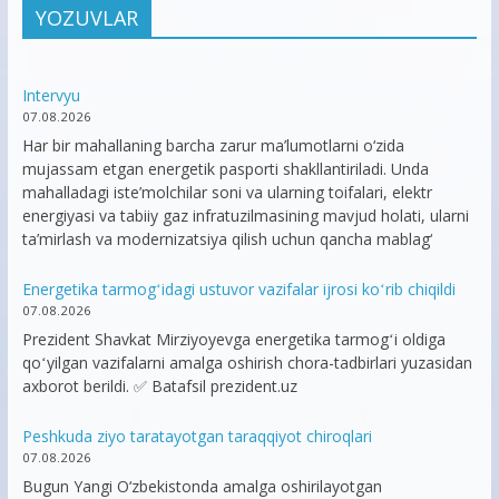
YOZUVLAR
Intervyu
07.08.2026
Har bir mahallaning barcha zarur ma’lumotlarni o‘zida
mujassam etgan energetik pasporti shakllantiriladi. Unda
mahalladagi iste’molchilar soni va ularning toifalari, elektr
energiyasi va tabiiy gaz infratuzilmasining mavjud holati, ularni
ta’mirlash va modernizatsiya qilish uchun qancha mablag‘
Energetika tarmogʻidagi ustuvor vazifalar ijrosi koʻrib chiqildi
07.08.2026
Prezident Shavkat Mirziyoyevga energetika tarmogʻi oldiga
qoʻyilgan vazifalarni amalga oshirish chora-tadbirlari yuzasidan
axborot berildi. ✅ Batafsil prezident.uz
Peshkuda ziyo taratayotgan taraqqiyot chiroqlari
07.08.2026
Bugun Yangi O‘zbekistonda amalga oshirilayotgan