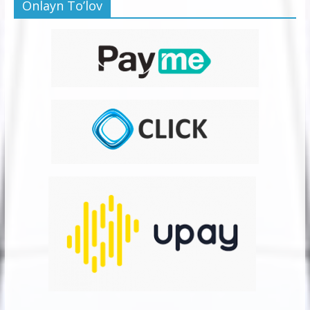
Onlayn To’lov