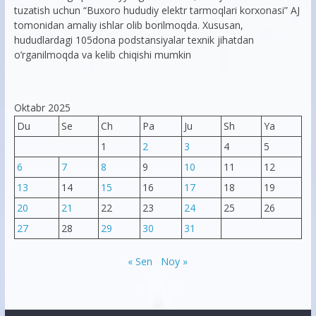
tuzatish uchun “Buxoro hududiy elektr tarmoqlari korxonasi” AJ
tomonidan amaliy ishlar olib borilmoqda. Xususan,
hududlardagi 105dona podstansiyalar texnik jihatdan
o’rganilmoqda va kelib chiqishi mumkin
Oktabr 2025
Du
Se
Ch
Pa
Ju
Sh
Ya
1
2
3
4
5
6
7
8
9
10
11
12
13
14
15
16
17
18
19
20
21
22
23
24
25
26
27
28
29
30
31
« Sen
Noy »