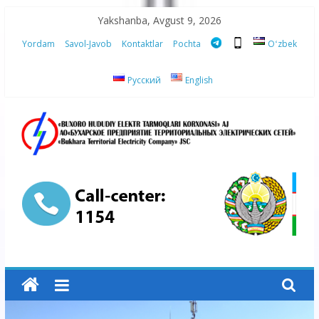
Skip
Yakshanba, Avgust 9, 2026
to
Yordam
Savol-Javob
Kontaktlar
Pochta
Oʻzbek
content
Русский
English
“Buxoro
hududiy
elektr
tarmoqlari