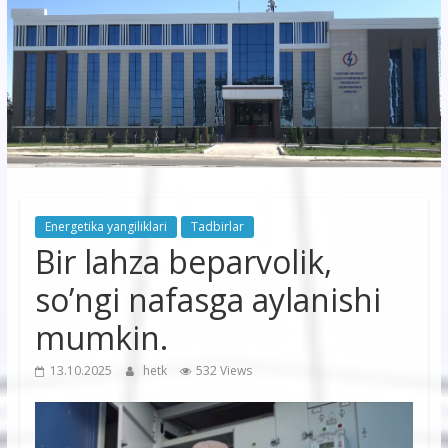
korxonasi”
AJ
“Buxoro
hududiy
elektr
tarmoqlari
Energetika yangiliklari
Tadbirlar
korxonasi”
Bir lahza beparvolik,
AJ
so’ngi nafasga aylanishi
mumkin.
13.10.2025
hetk
532 Views