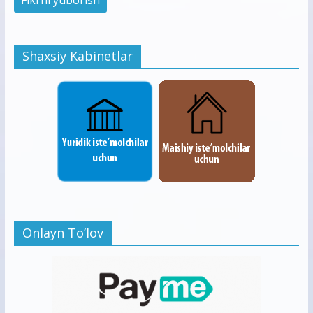
Shaxsiy Kabinetlar
Onlayn To’lov