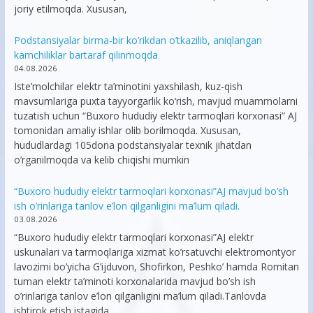
joriy etilmoqda. Xususan,
Podstansiyalar birma-bir ko’rikdan o’tkazilib, aniqlangan
kamchiliklar bartaraf qilinmoqda
04.08.2026
Iste’molchilar elektr ta’minotini yaxshilash, kuz-qish
mavsumlariga puxta tayyorgarlik ko‘rish, mavjud muammolarni
tuzatish uchun “Buxoro hududiy elektr tarmoqlari korxonasi” AJ
tomonidan amaliy ishlar olib borilmoqda. Xususan,
hududlardagi 105dona podstansiyalar texnik jihatdan
o’rganilmoqda va kelib chiqishi mumkin
“Buxoro hududiy elektr tarmoqlari korxonasi”AJ mavjud bo’sh
ish o’rinlariga tanlov e’lon qilganligini ma’lum qiladi.
03.08.2026
“Buxoro hududiy elektr tarmoqlari korxonasi”AJ elektr
uskunalari va tarmoqlariga xizmat ko’rsatuvchi elektromontyor
lavozimi bo’yicha G’ijduvon, Shofirkon, Peshko’ hamda Romitan
tuman elektr ta’minoti korxonalarida mavjud bo’sh ish
o’rinlariga tanlov e’lon qilganligini ma’lum qiladi.Tanlovda
ishtirok etish istagida