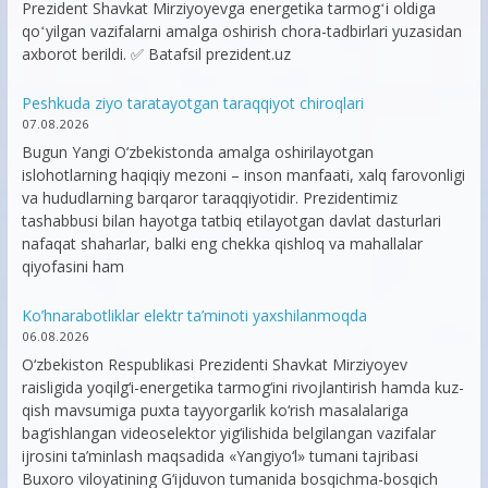
Prezident Shavkat Mirziyoyevga energetika tarmogʻi oldiga
qoʻyilgan vazifalarni amalga oshirish chora-tadbirlari yuzasidan
axborot berildi. ✅ Batafsil prezident.uz
Peshkuda ziyo taratayotgan taraqqiyot chiroqlari
07.08.2026
Bugun Yangi O‘zbekistonda amalga oshirilayotgan
islohotlarning haqiqiy mezoni – inson manfaati, xalq farovonligi
va hududlarning barqaror taraqqiyotidir. Prezidentimiz
tashabbusi bilan hayotga tatbiq etilayotgan davlat dasturlari
nafaqat shaharlar, balki eng chekka qishloq va mahallalar
qiyofasini ham
Ko’hnarabotliklar elektr ta’minoti yaxshilanmoqda
06.08.2026
O‘zbekiston Respublikasi Prezidenti Shavkat Mirziyoyev
raisligida yoqilg‘i-energetika tarmog‘ini rivojlantirish hamda kuz-
qish mavsumiga puxta tayyorgarlik ko‘rish masalalariga
bag‘ishlangan videoselektor yig‘ilishida belgilangan vazifalar
ijrosini ta’minlash maqsadida «Yangiyo‘l» tumani tajribasi
Buxoro viloyatining G‘ijduvon tumanida bosqichma-bosqich