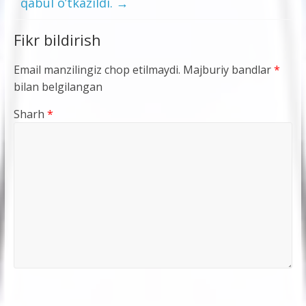
qabul o’tkazildi.
→
Fikr bildirish
Email manzilingiz chop etilmaydi.
Majburiy bandlar
*
bilan belgilangan
Sharh
*