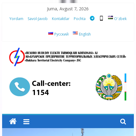
Skip
Juma, Avgust 7, 2026
to
Yordam
Savol-Javob
Kontaktlar
Pochta
Oʻzbek
content
Русский
English
“Buxoro
hududiy
elektr
tarmoqlari