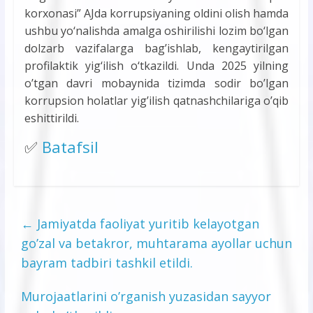
korxonasi” AJda korrupsiyaning oldini olish hamda
ushbu yo‘nalishda amalga oshirilishi lozim bo‘lgan
dolzarb vazifalarga bag’ishlab, kengaytirilgan
profilaktik yig‘ilish o‘tkazildi. Unda 2025 yilning
o’tgan davri mobaynida tizimda sodir bo’lgan
korrupsion holatlar yig’ilish qatnashchilariga o’qib
eshittirildi.
✅
Batafsil
←
Jamiyatda faoliyat yuritib kelayotgan
go’zal va betakror, muhtarama ayollar uchun
bayram tadbiri tashkil etildi.
Murojaatlarini o’rganish yuzasidan sayyor