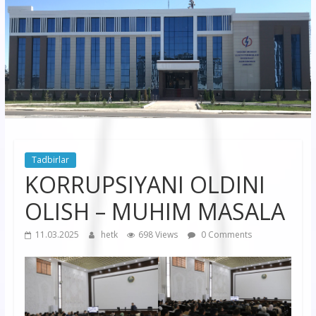
korxonasi”
AJ
“Buxoro
hududiy
elektr
tarmoqlari
Tadbirlar
korxonasi”
KORRUPSIYANI OLDINI
AJ
OLISH – MUHIM MASALA
11.03.2025
hetk
698 Views
0 Comments