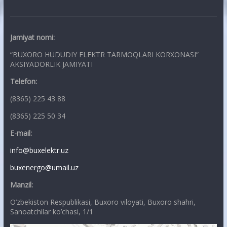
Jamiyat nomi:
“BUXORO HUDUDIY ELEKTR TARMOQLARI KORXONASI”
AKSIYADORLIK JAMIYATI
Telefon:
(8365) 225 43 88
(8365) 225 50 34
E-mail:
info@buxelektr.uz
buxenergo@umail.uz
Manzil:
O’zbekiston Respublikasi, Buxoro viloyati, Buxoro shahri,
Sanoatchilar ko’chasi, 1/1