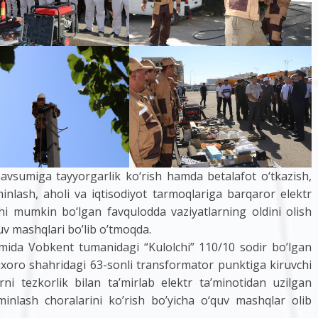
avsumiga tayyorgarlik ko‘rish hamda betalafot o‘tkazish,
minlash, aholi va iqtisodiyot tarmoqlariga barqaror elektr
shi mumkin bo‘lgan favqulodda vaziyatlarning oldini olish
v mashqlari bo’lib o’tmoqda.
mida Vobkent tumanidagi “Kulolchi” 110/10 sodir bo’lgan
Buxoro shahridagi 63-sonli transformator punktiga kiruvchi
ni tezkorlik bilan ta’mirlab elektr ta’minotidan uzilgan
a’minlash choralarini ko’rish bo’yicha o‘quv mashqlar olib