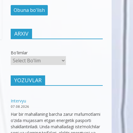
ARXIV
Bo'limlar
YOZUVLAR
Intervyu
07.08.2026
Har bir mahallaning barcha zarur ma’lumotlarni
o‘zida mujassam etgan energetik pasporti
shakllantiriladi. Unda mahalladagi iste’molchilar
soni va ularning toifalari, elektr energiyasi va