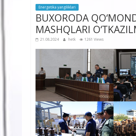
Energetika yangiliklari
BUXORODA QO‘MOND
MASHQLARI О‘TKAZI
21.08.2024
hetk
1261 Views