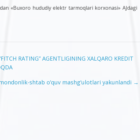
an «Buxoro hududiy elektr tarmoqlari korxonasi» AJdagi
“FITCH RATING” AGENTLIGINING XALQARO KREDIT
OQDA
mondonlik-shtab o‘quv mashg‘ulotlari yakunlandi
→