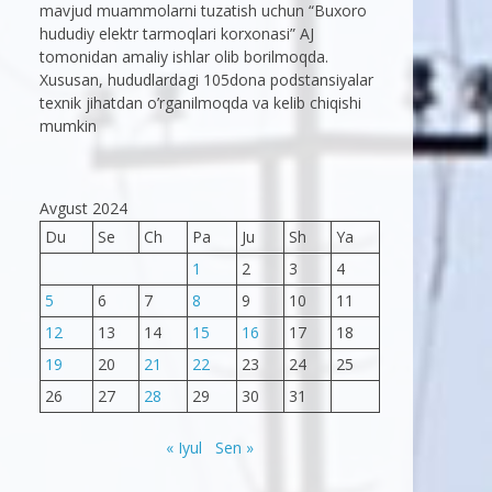
mavjud muammolarni tuzatish uchun “Buxoro
hududiy elektr tarmoqlari korxonasi” AJ
tomonidan amaliy ishlar olib borilmoqda.
Xususan, hududlardagi 105dona podstansiyalar
texnik jihatdan o’rganilmoqda va kelib chiqishi
mumkin
Avgust 2024
Du
Se
Ch
Pa
Ju
Sh
Ya
1
2
3
4
5
6
7
8
9
10
11
12
13
14
15
16
17
18
19
20
21
22
23
24
25
26
27
28
29
30
31
« Iyul
Sen »