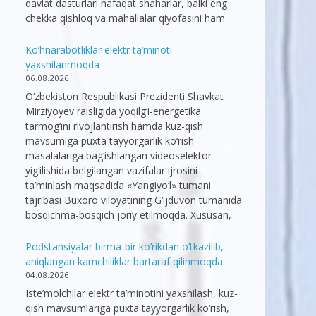
davlat dasturlari nafaqat shaharlar, balki eng
chekka qishloq va mahallalar qiyofasini ham
Ko’hnarabotliklar elektr ta’minoti
yaxshilanmoqda
06.08.2026
O‘zbekiston Respublikasi Prezidenti Shavkat
Mirziyoyev raisligida yoqilg‘i-energetika
tarmog‘ini rivojlantirish hamda kuz-qish
mavsumiga puxta tayyorgarlik ko‘rish
masalalariga bag‘ishlangan videoselektor
yig‘ilishida belgilangan vazifalar ijrosini
ta’minlash maqsadida «Yangiyo‘l» tumani
tajribasi Buxoro viloyatining G‘ijduvon tumanida
bosqichma-bosqich joriy etilmoqda. Xususan,
Podstansiyalar birma-bir ko’rikdan o’tkazilib,
aniqlangan kamchiliklar bartaraf qilinmoqda
04.08.2026
Iste’molchilar elektr ta’minotini yaxshilash, kuz-
qish mavsumlariga puxta tayyorgarlik ko‘rish,