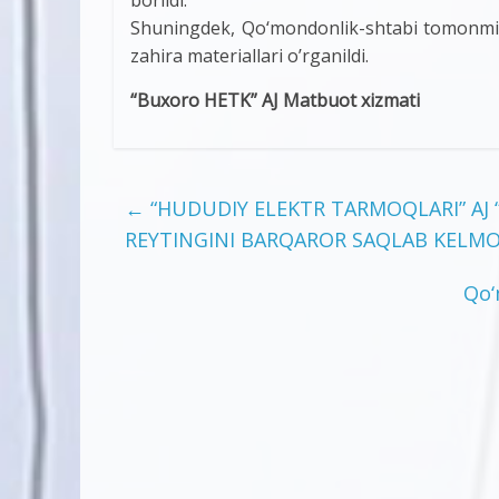
Shuningdek, Qo‘mondonlik-shtabi tomonmid
zahira materiallari o’rganildi.
“Buxoro HETK” AJ Matbuot xizmati
←
“HUDUDIY ELEKTR TARMOQLARI” AJ 
REYTINGINI BARQAROR SAQLAB KELM
Qo‘