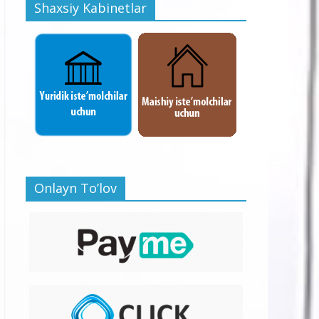
Shaxsiy Kabinetlar
Onlayn To’lov