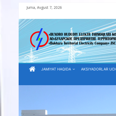
Skip
Juma, Avgust 7, 2026
to
content
“Buxoro
hududiy
elektr
tarmoqlari
JAMIYAT HAQIDA
AKSIYADORLAR UC
korxonasi”
AJ
“Buxoro