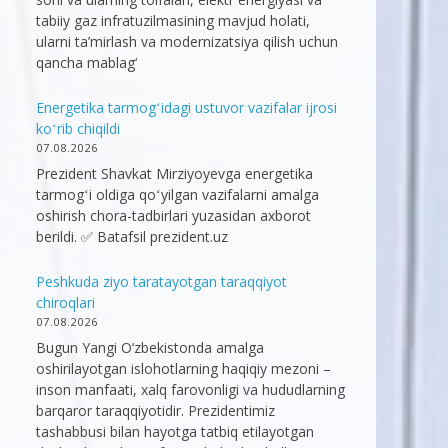
tabiiy gaz infratuzilmasining mavjud holati,
ularni ta’mirlash va modernizatsiya qilish uchun
qancha mablag‘
Energetika tarmogʻidagi ustuvor vazifalar ijrosi
koʻrib chiqildi
07.08.2026
Prezident Shavkat Mirziyoyevga energetika
tarmogʻi oldiga qoʻyilgan vazifalarni amalga
oshirish chora-tadbirlari yuzasidan axborot
berildi. ✅ Batafsil prezident.uz
Peshkuda ziyo taratayotgan taraqqiyot
chiroqlari
07.08.2026
Bugun Yangi O‘zbekistonda amalga
oshirilayotgan islohotlarning haqiqiy mezoni –
inson manfaati, xalq farovonligi va hududlarning
barqaror taraqqiyotidir. Prezidentimiz
tashabbusi bilan hayotga tatbiq etilayotgan