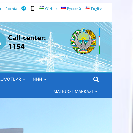
r
Pochta
Oʻzbek
Русский
English
’LUMOTLAR
NHH
MATBUOT MARKAZI