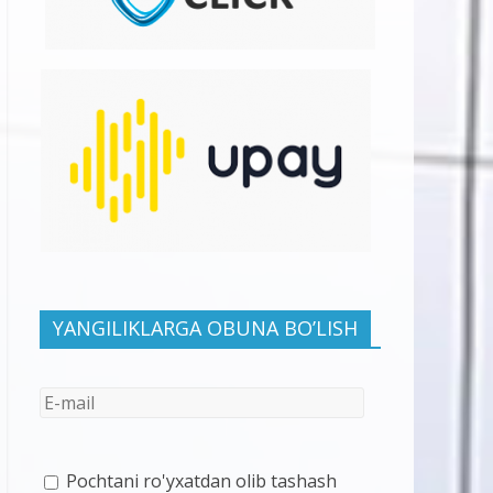
YANGILIKLARGA OBUNA BO’LISH
Pochtani ro'yxatdan olib tashash