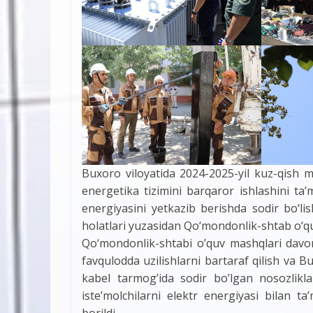
Buxoro viloyatida 2024-2025-yil kuz-qish m
energetika tizimini barqaror ishlashini ta’
energiyasini yetkazib berishda sodir bo‘li
holatlari yuzasidan Qo‘mondonlik-shtab o‘qu
Qo‘mondonlik-shtabi o’quv mashqlari davo
favqulodda uzilishlarni bartaraf qilish va 
kabel tarmog’ida sodir bo’lgan nosozliklar
iste’molchilarni elektr energiyasi bilan t
borildi.