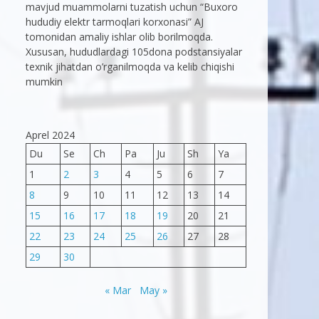
mavjud muammolarni tuzatish uchun “Buxoro
hududiy elektr tarmoqlari korxonasi” AJ
tomonidan amaliy ishlar olib borilmoqda.
Xususan, hududlardagi 105dona podstansiyalar
texnik jihatdan o’rganilmoqda va kelib chiqishi
mumkin
Aprel 2024
Du
Se
Ch
Pa
Ju
Sh
Ya
1
2
3
4
5
6
7
8
9
10
11
12
13
14
15
16
17
18
19
20
21
22
23
24
25
26
27
28
29
30
« Mar
May »