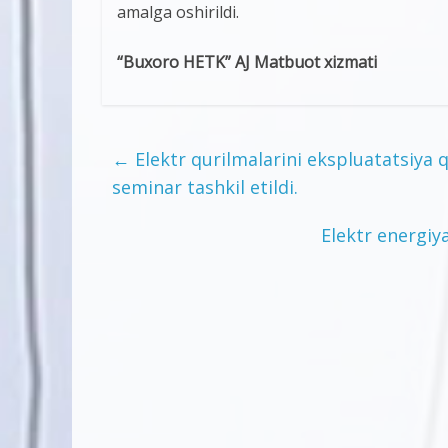
amalga oshirildi.
“Buxoro HETK” AJ Matbuot xizmati
←
Elektr qurilmalarini ekspluatatsiya qi
seminar tashkil etildi.
Elektr energiy