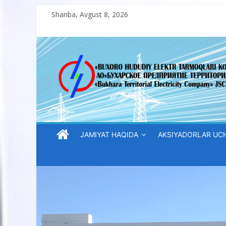
Skip
Shanba, Avgust 8, 2026
to
content
“Buxoro
hududiy
elektr
tarmoqlari
JAMIYAT HAQIDA
AKSIYADORLAR UC
korxonasi”
AJ
“Buxoro