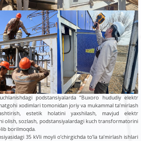
kuchlanishdagi podstansiyalarda “Buxoro hududiy elektr
zmatgohi xodimlari tomonidan joriy va mukammal ta’mirlash
shtirish, estetik holatini yaxshilash, mavjud elektr
ni olish, sozlash, podstansiyalardagi kuch transformatorini
olib borilmoqda.
yasidagi 35 kVli moyli o’chirgichda to’la ta’mirlash ishlari