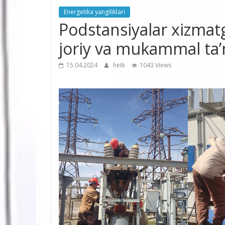
Energetika yangiliklari
Podstansiyalar xizmat
joriy va mukammal ta’
15.04.2024
hetk
1043 Views