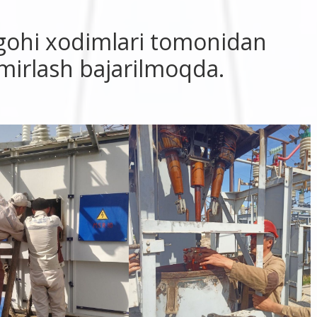
gohi xodimlari tomonidan
mirlash bajarilmoqda.