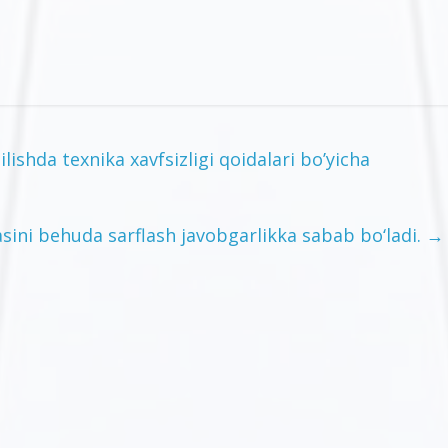
lishda texnika xavfsizligi qoidalari bo’yicha
asini behuda sarflash javobgarlikka sabab bo‘ladi.
→