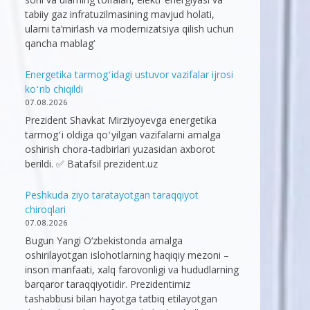
tabiiy gaz infratuzilmasining mavjud holati,
ularni ta’mirlash va modernizatsiya qilish uchun
qancha mablag‘
Energetika tarmogʻidagi ustuvor vazifalar ijrosi
koʻrib chiqildi
07.08.2026
Prezident Shavkat Mirziyoyevga energetika
tarmogʻi oldiga qoʻyilgan vazifalarni amalga
oshirish chora-tadbirlari yuzasidan axborot
berildi. ✅ Batafsil prezident.uz
Peshkuda ziyo taratayotgan taraqqiyot
chiroqlari
07.08.2026
Bugun Yangi O‘zbekistonda amalga
oshirilayotgan islohotlarning haqiqiy mezoni –
inson manfaati, xalq farovonligi va hududlarning
barqaror taraqqiyotidir. Prezidentimiz
tashabbusi bilan hayotga tatbiq etilayotgan