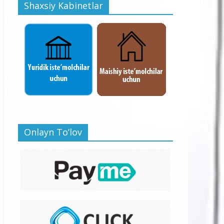
Shaxsiy Kabinetlar
Onlayn To’lov