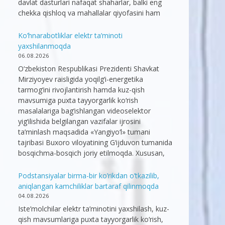
davlat dasturlari nafaqat shaharlar, balki eng
chekka qishloq va mahallalar qiyofasini ham
Ko’hnarabotliklar elektr ta’minoti
yaxshilanmoqda
06.08.2026
O‘zbekiston Respublikasi Prezidenti Shavkat
Mirziyoyev raisligida yoqilg‘i-energetika
tarmog‘ini rivojlantirish hamda kuz-qish
mavsumiga puxta tayyorgarlik ko‘rish
masalalariga bag‘ishlangan videoselektor
yig‘ilishida belgilangan vazifalar ijrosini
ta’minlash maqsadida «Yangiyo‘l» tumani
tajribasi Buxoro viloyatining G‘ijduvon tumanida
bosqichma-bosqich joriy etilmoqda. Xususan,
Podstansiyalar birma-bir ko’rikdan o’tkazilib,
aniqlangan kamchiliklar bartaraf qilinmoqda
04.08.2026
Iste’molchilar elektr ta’minotini yaxshilash, kuz-
qish mavsumlariga puxta tayyorgarlik ko‘rish,