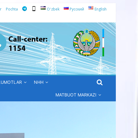
r
Pochta
Oʻzbek
Русский
English
’LUMOTLAR
NHH
MATBUOT MARKAZI