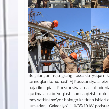
Belgilangan reja-grafigi asosida yuqori 
tarmoqlari korxonasi” AJ Podstansiyalar xi
bajarilmoqda. Podstansiyalarda obodonla
qurilmalarni bo‘yoqlash hamda qizishini oldi
moy sathini me’yor holatga keltirish ishlari 
Jumladan, “Galaosiyo” 110/35/10 kV podstansi