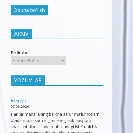
ARXIV
Bo'limlar
YOZUVLAR
Intervyu
07.08.2026
Har bir mahallaning barcha zarur ma’lumotlarni
o‘zida mujassam etgan energetik pasporti
shakllantiriladi. Unda mahalladagi iste’molchilar
soni va ularning toifalari, elektr energiyasi va