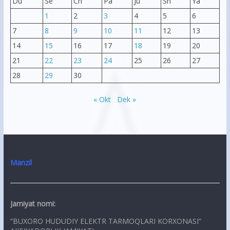
Du
Se
Ch
Pa
Ju
Sh
Ya
1
2
3
4
5
6
7
8
9
10
11
12
13
14
15
16
17
18
19
20
21
22
23
24
25
26
27
28
29
30
« Okt
Dek »
Manzil
Jamiyat nomi:
“BUXORO HUDUDIY ELEKTR TARMOQLARI KORXONASI”