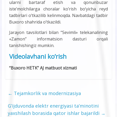
ularni bartaraf etish va qonunbuzar
iste’molchilarga choralar ko’rish bo‘yicha reyd
tadbirlari o’tkazilib kelinmoqda. Navbatdagi tadbir
Buxoro shahrida o’tkazildi.
Jarayon tavsilotlari bilan “Sevimli» telekanalining
«Zamon” informatsion dasturi orqali
tanishishingiz mumkin.
Videolavhani ko’rish
“Buxoro HETK” AJ matbuot xizmati
←
Tejamkorlik va modernizasiya
G’ijduvonda elektr energiyasi ta’minotini
yaxshilash borasida qator ishlar bajarildi
→