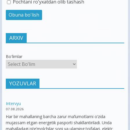
Pochtani ro'yxatdan olib tashash
ARXIV
Bo'limlar
YOZUVLAR
Intervyu
07.08.2026
Har bir mahallaning barcha zarur ma’lumotlarni o‘zida
mujassam etgan energetik pasporti shakllantiriladi. Unda
mahalladagi iste’molchilar soni va ularning toifalari, elektr