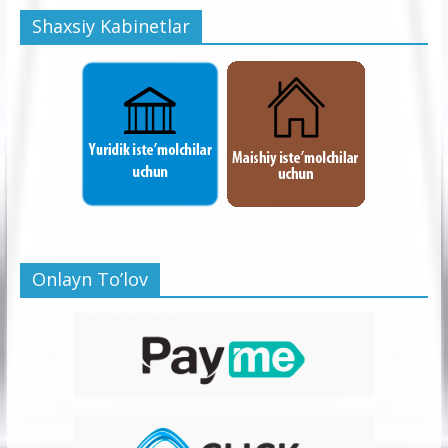
Shaxsiy Kabinetlar
Onlayn To’lov