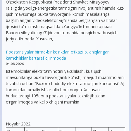
O‘zbekiston Respublikasi Prezidenti Shavkat Mirziyoyev
raisligida yoqilg‘i-energetika tarmog‘ini rivojlantirish hamda kuz-
qish mavsumiga puxta tayyorgarlik ko‘rish masalalariga
bag‘ishlangan videoselektor yig‘ilishida belgilangan vazifalar
ijrosini ta’minlash maqsadida «Yangiyo‘l» tumani tajribasi
Buxoro viloyatining G‘ijduvon tumanida bosqichma-bosqich
joriy etilmoqda. Xususan,
Podstansiyalar birma-bir ko’rikdan o’tkazilib, aniqlangan
kamchiliklar bartaraf qilinmoqda
04.08.2026
Iste’molchilar elektr ta’minotini yaxshilash, kuz-qish
mavsumlariga puxta tayyorgarlik ko‘rish, mavjud muammolarni
tuzatish uchun “Buxoro hududiy elektr tarmoqlari korxonasi” AJ
tomonidan amaliy ishlar olib borilmoqda. Xususan,
hududlardagi 105dona podstansiyalar texnik jihatdan
o’rganilmoqda va kelib chiqishi mumkin
Noyabr 2022