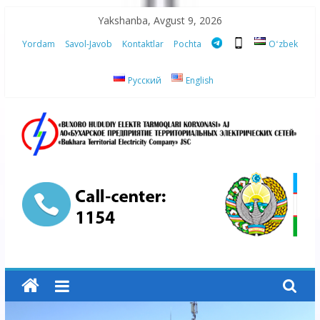
Skip
Yakshanba, Avgust 9, 2026
to
Yordam
Savol-Javob
Kontaktlar
Pochta
Oʻzbek
content
Русский
English
“Buxoro
hududiy
elektr
tarmoqlari