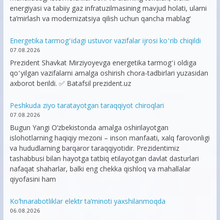
energiyasi va tabiiy gaz infratuzilmasining mavjud holati, ularni
ta’mirlash va modernizatsiya qilish uchun qancha mablag‘
Energetika tarmogʻidagi ustuvor vazifalar ijrosi koʻrib chiqildi
07.08.2026
Prezident Shavkat Mirziyoyevga energetika tarmogʻi oldiga
qoʻyilgan vazifalarni amalga oshirish chora-tadbirlari yuzasidan
axborot berildi. ✅ Batafsil prezident.uz
Peshkuda ziyo taratayotgan taraqqiyot chiroqlari
07.08.2026
Bugun Yangi O‘zbekistonda amalga oshirilayotgan
islohotlarning haqiqiy mezoni – inson manfaati, xalq farovonligi
va hududlarning barqaror taraqqiyotidir. Prezidentimiz
tashabbusi bilan hayotga tatbiq etilayotgan davlat dasturlari
nafaqat shaharlar, balki eng chekka qishloq va mahallalar
qiyofasini ham
Ko’hnarabotliklar elektr ta’minoti yaxshilanmoqda
06.08.2026