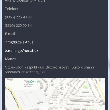
AKSIYADORLIK JAMIYATI
Telefon:
(8365) 225 43 88
(8365) 225 50 34
E-mail:
info@buxelektr.uz
buxenergo@umail.uz
Manzil:
O’zbekiston Respublikasi, Buxoro viloyati, Buxoro shahri,
Sanoatchilar ko’chasi, 1/1