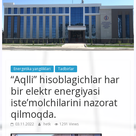
korxonasi”
AJ
“Buxoro
hududiy
elektr
tarmoqlari
Energetika yangiliklari
Tadbirlar
korxonasi”
“Aqlli” hisoblagichlar har
AJ
bir elektr energiyasi
iste’molchilarini nazorat
qilmoqda.
03.11.2022
hetk
1291 Views