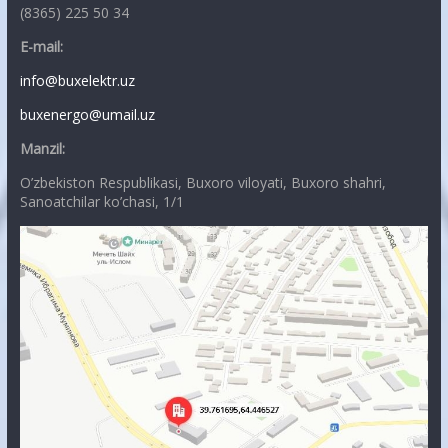
(8365) 225 50 34
E-mail:
info@buxelektr.uz
buxenergo@umail.uz
Manzil:
O’zbekiston Respublikasi, Buxoro viloyati, Buxoro shahri,
Sanoatchilar ko’chasi, 1/1