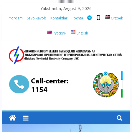
Skip
Yakshanba, Avgust 9, 2026
to
Yordam
Savol-Javob
Kontaktlar
Pochta
Oʻzbek
content
Русский
English
“Buxoro
hududiy
elektr
tarmoqlari