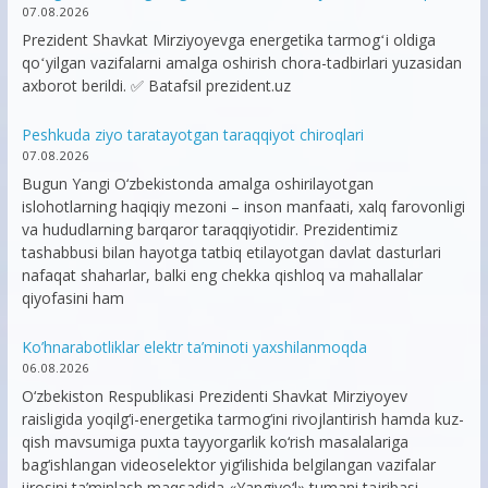
07.08.2026
Prezident Shavkat Mirziyoyevga energetika tarmogʻi oldiga
qoʻyilgan vazifalarni amalga oshirish chora-tadbirlari yuzasidan
axborot berildi. ✅ Batafsil prezident.uz
Peshkuda ziyo taratayotgan taraqqiyot chiroqlari
07.08.2026
Bugun Yangi O‘zbekistonda amalga oshirilayotgan
islohotlarning haqiqiy mezoni – inson manfaati, xalq farovonligi
va hududlarning barqaror taraqqiyotidir. Prezidentimiz
tashabbusi bilan hayotga tatbiq etilayotgan davlat dasturlari
nafaqat shaharlar, balki eng chekka qishloq va mahallalar
qiyofasini ham
Ko’hnarabotliklar elektr ta’minoti yaxshilanmoqda
06.08.2026
O‘zbekiston Respublikasi Prezidenti Shavkat Mirziyoyev
raisligida yoqilg‘i-energetika tarmog‘ini rivojlantirish hamda kuz-
qish mavsumiga puxta tayyorgarlik ko‘rish masalalariga
bag‘ishlangan videoselektor yig‘ilishida belgilangan vazifalar
ijrosini ta’minlash maqsadida «Yangiyo‘l» tumani tajribasi