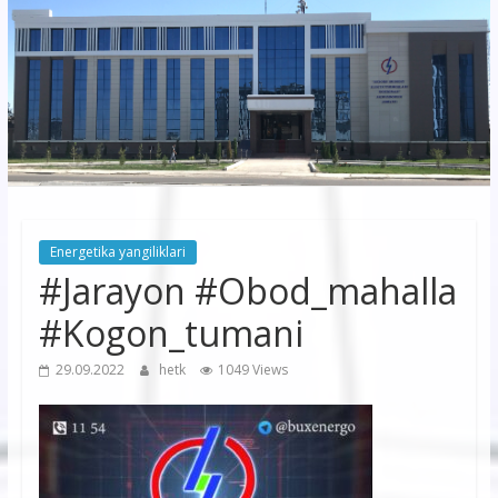
korxonasi”
AJ
“Buxoro
hududiy
elektr
tarmoqlari
Energetika yangiliklari
korxonasi”
#Jarayon #Obod_mahalla
AJ
#Kogon_tumani
29.09.2022
hetk
1049 Views