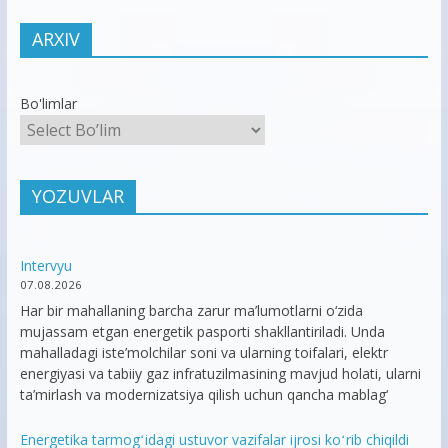
ARXIV
Bo'limlar
YOZUVLAR
Intervyu
07.08.2026
Har bir mahallaning barcha zarur ma’lumotlarni o‘zida
mujassam etgan energetik pasporti shakllantiriladi. Unda
mahalladagi iste’molchilar soni va ularning toifalari, elektr
energiyasi va tabiiy gaz infratuzilmasining mavjud holati, ularni
ta’mirlash va modernizatsiya qilish uchun qancha mablag‘
Energetika tarmogʻidagi ustuvor vazifalar ijrosi koʻrib chiqildi