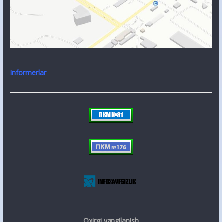
Informerlar
Oxirgi yangilanish