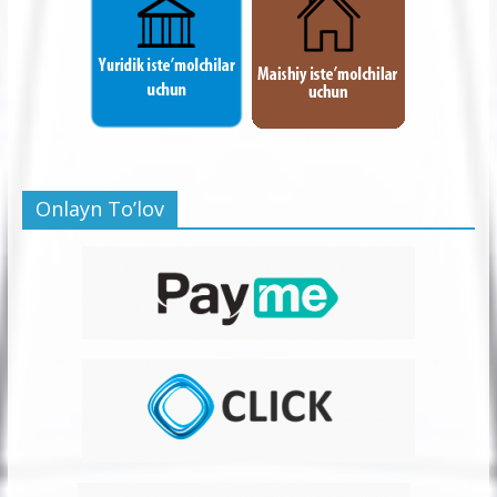
Onlayn To’lov