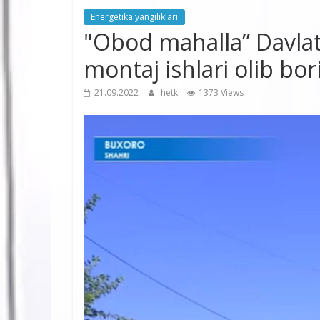
Energetika yangiliklari
"Obod mahalla” Davlat 
montaj ishlari olib bo
21.09.2022
hetk
1373 Views