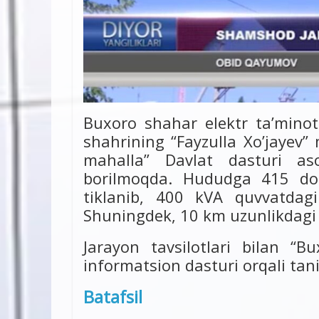
Buxoro shahar elektr ta’mino
shahrining “Fayzulla Xo’jayev”
mahalla” Davlat dasturi aso
borilmoqda. Hududga 415 do
tiklanib, 400 kVA quvvatdagi
Shuningdek, 10 km uzunlikdagi z
Jarayon tavsilotlari bilan “Bu
informatsion dasturi orqali ta
Batafsil