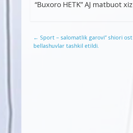
“Buxoro HETK” AJ matbuot xi
←
Sport – salomatlik garovi” shiori os
bellashuvlar tashkil etildi.