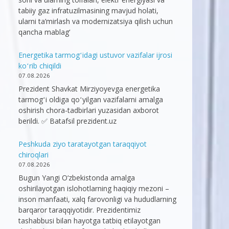
tabiiy gaz infratuzilmasining mavjud holati,
ularni ta’mirlash va modernizatsiya qilish uchun
qancha mablag‘
Energetika tarmogʻidagi ustuvor vazifalar ijrosi
koʻrib chiqildi
07.08.2026
Prezident Shavkat Mirziyoyevga energetika
tarmogʻi oldiga qoʻyilgan vazifalarni amalga
oshirish chora-tadbirlari yuzasidan axborot
berildi. ✅ Batafsil prezident.uz
Peshkuda ziyo taratayotgan taraqqiyot
chiroqlari
07.08.2026
Bugun Yangi O‘zbekistonda amalga
oshirilayotgan islohotlarning haqiqiy mezoni –
inson manfaati, xalq farovonligi va hududlarning
barqaror taraqqiyotidir. Prezidentimiz
tashabbusi bilan hayotga tatbiq etilayotgan