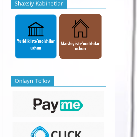
Shaxsiy Kabinetlar
Onlayn To’lov