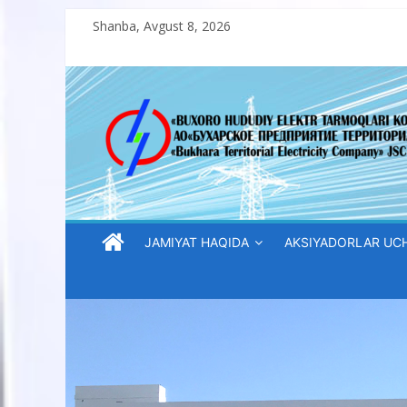
Skip
Shanba, Avgust 8, 2026
to
content
“Buxoro
hududiy
elektr
tarmoqlari
JAMIYAT HAQIDA
AKSIYADORLAR UC
korxonasi”
AJ
“Buxoro