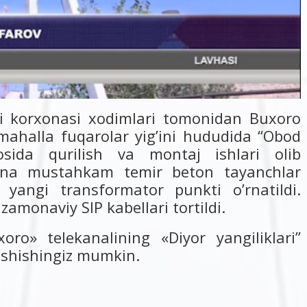
ti korxonasi xodimlari tomonidan Buxoro
 mahalla fuqarolar yig’ini hududida “Obod
sida qurilish va montaj ishlari olib
na mustahkam temir beton tayanchlar
 yangi transformator punkti o’rnatildi.
amonaviy SIP kabellari tortildi.
xoro» telekanalining «Diyor yangiliklari”
nishishingiz mumkin.