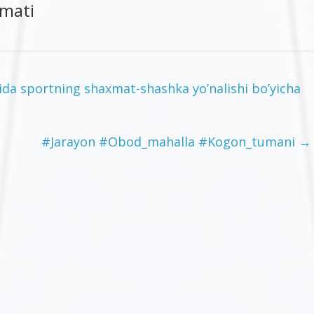
zmati
tida sportning shaxmat-shashka yo’nalishi bo’yicha
#Jarayon #Obod_mahalla #Kogon_tumani
→