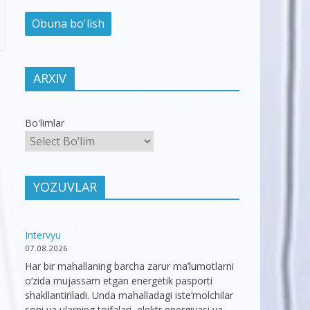
ARXIV
Bo'limlar
YOZUVLAR
Intervyu
07.08.2026
Har bir mahallaning barcha zarur ma’lumotlarni
o‘zida mujassam etgan energetik pasporti
shakllantiriladi. Unda mahalladagi iste’molchilar
soni va ularning toifalari, elektr energiyasi va