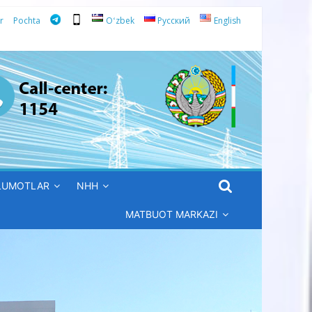
r
Pochta
Oʻzbek
Русский
English
’LUMOTLAR
NHH
MATBUOT MARKAZI