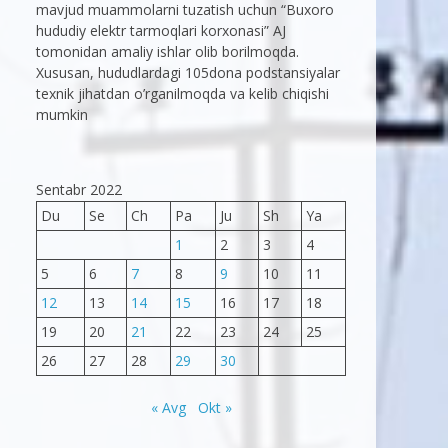
mavjud muammolarni tuzatish uchun “Buxoro
hududiy elektr tarmoqlari korxonasi” AJ
tomonidan amaliy ishlar olib borilmoqda.
Xususan, hududlardagi 105dona podstansiyalar
texnik jihatdan o’rganilmoqda va kelib chiqishi
mumkin
Sentabr 2022
Du
Se
Ch
Pa
Ju
Sh
Ya
1
2
3
4
5
6
7
8
9
10
11
12
13
14
15
16
17
18
19
20
21
22
23
24
25
26
27
28
29
30
« Avg
Okt »