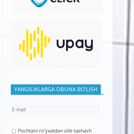
YANGILIKLARGA OBUNA BO’LISH
Pochtani ro'yxatdan olib tashash