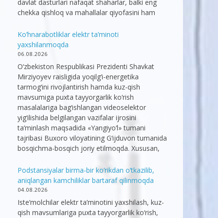
davlat dasturlari nafaqat shaharlar, balki eng
chekka qishloq va mahallalar qiyofasini ham
Ko’hnarabotliklar elektr ta’minoti
yaxshilanmoqda
06.08.2026
O‘zbekiston Respublikasi Prezidenti Shavkat
Mirziyoyev raisligida yoqilg‘i-energetika
tarmog‘ini rivojlantirish hamda kuz-qish
mavsumiga puxta tayyorgarlik ko‘rish
masalalariga bag‘ishlangan videoselektor
yig‘ilishida belgilangan vazifalar ijrosini
ta’minlash maqsadida «Yangiyo‘l» tumani
tajribasi Buxoro viloyatining G‘ijduvon tumanida
bosqichma-bosqich joriy etilmoqda. Xususan,
Podstansiyalar birma-bir ko’rikdan o’tkazilib,
aniqlangan kamchiliklar bartaraf qilinmoqda
04.08.2026
Iste’molchilar elektr ta’minotini yaxshilash, kuz-
qish mavsumlariga puxta tayyorgarlik ko‘rish,