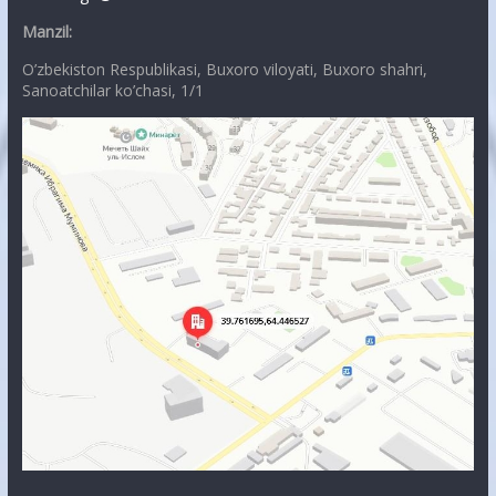
Manzil:
O’zbekiston Respublikasi, Buxoro viloyati, Buxoro shahri,
Sanoatchilar ko’chasi, 1/1