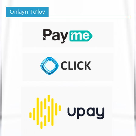
Onlayn To’lov