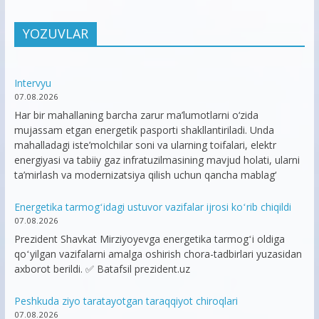
YOZUVLAR
Intervyu
07.08.2026
Har bir mahallaning barcha zarur ma’lumotlarni o‘zida
mujassam etgan energetik pasporti shakllantiriladi. Unda
mahalladagi iste’molchilar soni va ularning toifalari, elektr
energiyasi va tabiiy gaz infratuzilmasining mavjud holati, ularni
ta’mirlash va modernizatsiya qilish uchun qancha mablag‘
Energetika tarmogʻidagi ustuvor vazifalar ijrosi koʻrib chiqildi
07.08.2026
Prezident Shavkat Mirziyoyevga energetika tarmogʻi oldiga
qoʻyilgan vazifalarni amalga oshirish chora-tadbirlari yuzasidan
axborot berildi. ✅ Batafsil prezident.uz
Peshkuda ziyo taratayotgan taraqqiyot chiroqlari
07.08.2026