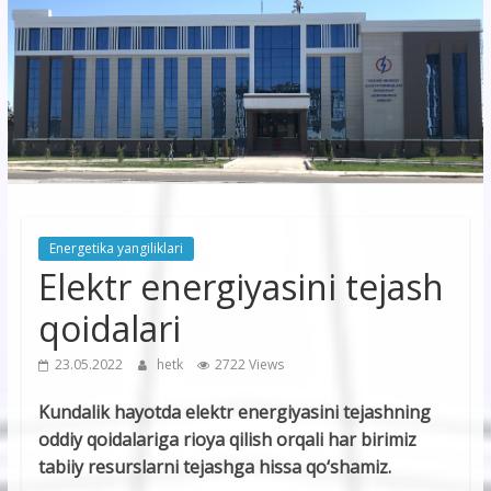
korxonasi”
AJ
“Buxoro
hududiy
elektr
tarmoqlari
Energetika yangiliklari
korxonasi”
Elektr energiyasini tejash
AJ
qoidalari
23.05.2022
hetk
2722 Views
Kundalik hayotda elektr energiyasini tejashning
oddiy qoidalariga rioya qilish orqali har birimiz
tabiiy resurslarni tejashga hissa qo‘shamiz.