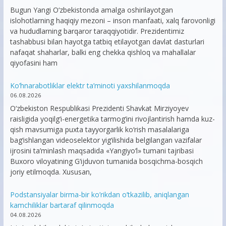
Bugun Yangi O‘zbekistonda amalga oshirilayotgan
islohotlarning haqiqiy mezoni – inson manfaati, xalq farovonligi
va hududlarning barqaror taraqqiyotidir. Prezidentimiz
tashabbusi bilan hayotga tatbiq etilayotgan davlat dasturlari
nafaqat shaharlar, balki eng chekka qishloq va mahallalar
qiyofasini ham
Ko’hnarabotliklar elektr ta’minoti yaxshilanmoqda
06.08.2026
O‘zbekiston Respublikasi Prezidenti Shavkat Mirziyoyev
raisligida yoqilg‘i-energetika tarmog‘ini rivojlantirish hamda kuz-
qish mavsumiga puxta tayyorgarlik ko‘rish masalalariga
bag‘ishlangan videoselektor yig‘ilishida belgilangan vazifalar
ijrosini ta’minlash maqsadida «Yangiyo‘l» tumani tajribasi
Buxoro viloyatining G‘ijduvon tumanida bosqichma-bosqich
joriy etilmoqda. Xususan,
Podstansiyalar birma-bir ko’rikdan o’tkazilib, aniqlangan
kamchiliklar bartaraf qilinmoqda
04.08.2026