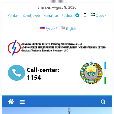
Skip
Shanba, Avgust 8, 2026
to
Yordam
Savol-Javob
Kontaktlar
Pochta
Oʻzbek
content
Русский
English
“Buxoro
hududiy
elektr
tarmoqlari