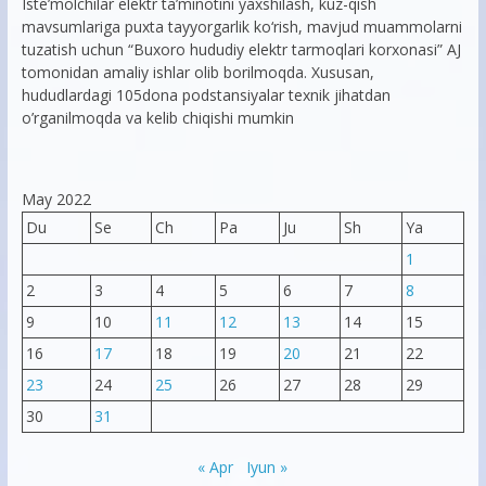
Iste’molchilar elektr ta’minotini yaxshilash, kuz-qish
mavsumlariga puxta tayyorgarlik ko‘rish, mavjud muammolarni
tuzatish uchun “Buxoro hududiy elektr tarmoqlari korxonasi” AJ
tomonidan amaliy ishlar olib borilmoqda. Xususan,
hududlardagi 105dona podstansiyalar texnik jihatdan
o’rganilmoqda va kelib chiqishi mumkin
May 2022
Du
Se
Ch
Pa
Ju
Sh
Ya
1
2
3
4
5
6
7
8
9
10
11
12
13
14
15
16
17
18
19
20
21
22
23
24
25
26
27
28
29
30
31
« Apr
Iyun »