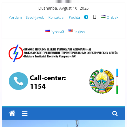
Skip
Dushanba, Avgust 10, 2026
to
Yordam
Savol-Javob
Kontaktlar
Pochta
Oʻzbek
content
Русский
English
“Buxoro
hududiy
elektr
tarmoqlari