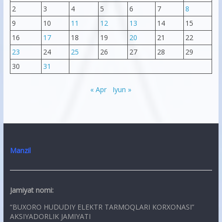
2
3
4
5
6
7
8
9
10
11
12
13
14
15
16
17
18
19
20
21
22
23
24
25
26
27
28
29
30
31
« Apr
Iyun »
Manzil
Jamiyat nomi:
“BUXORO HUDUDIY ELEKTR TARMOQLARI KORXONASI”
AKSIYADORLIK JAMIYATI