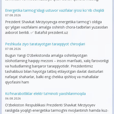
Energetika tarmogʻidagi ustuvor vazifalar ijrosi koʻrib chiqildi
07.08.2026
Prezident Shavkat Mirziyoyevga energetika tarmogʻi oldiga
qoʻyilgan vazifalarni amalga oshirish chora-tadbirlari yuzasidan
axborot berildi. ✅ Batafsil prezident.uz
Peshkuda ziyo taratayotgan taraqqiyot chiroqlari
07.08.2026
Bugun Yangi O‘zbekistonda amalga oshirilayotgan
islohotlarning haqiqiy mezoni – inson manfaati, xalq farovonligi
va hududlarning barqaror taraqqiyotidir. Prezidentimiz
tashabbusi bilan hayotga tatbiq etilayotgan davlat dasturlari
nafaqat shaharlar, balki eng chekka qishloq va mahallalar
qiyofasini ham
Ko’hnarabotliklar elektr ta’minoti yaxshilanmoqda
06.08.2026
O‘zbekiston Respublikasi Prezidenti Shavkat Mirziyoyev
raisligida yoqilg‘i-energetika tarmog‘ini rivojlantirish hamda kuz-