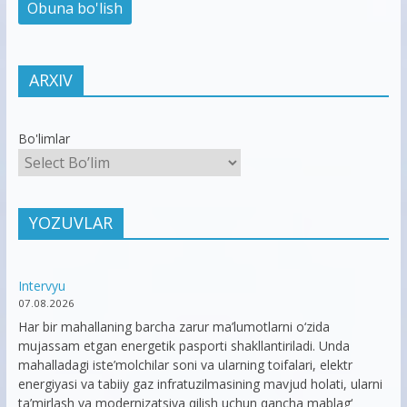
ARXIV
Bo'limlar
YOZUVLAR
Intervyu
07.08.2026
Har bir mahallaning barcha zarur ma’lumotlarni o‘zida
mujassam etgan energetik pasporti shakllantiriladi. Unda
mahalladagi iste’molchilar soni va ularning toifalari, elektr
energiyasi va tabiiy gaz infratuzilmasining mavjud holati, ularni
ta’mirlash va modernizatsiya qilish uchun qancha mablag‘