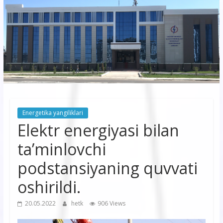
korxonasi”
AJ
“Buxoro
hududiy
elektr
tarmoqlari
Energetika yangiliklari
korxonasi”
Elektr energiyasi bilan
AJ
ta’minlovchi
podstansiyaning quvvati
oshirildi.
20.05.2022
hetk
906 Views