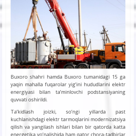
Buxoro shahri hamda Buxoro tumanidagi 15 ga
yaqin mahalla fuqarolar yig’ini hududlarini elektr
energiyasi bilan ta’minlovchi podstansiyaning
quvvati oshirildi.
Ta’kidlash joizki, so’ngi yillarda past
kuchlanishdagi elektr tarmoqlarini modernizatsiya
qilish va yangilash ishlari bilan bir qatorda katta
energetika yo’nalishida ham qator chora-tadbirlar