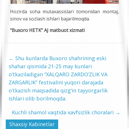
Hozirda soha mutaxassislari tomonidan montaj,
sinov va sozlash ishlari bajarilmoqda.
“Buxoro HETK” AJ matbuot xizmati
←
Shu kunlarda Buxoro shahrining eski
shahar qismida 21-25 may kunlari
o’tkaziladigan “XALQARO ZARDO’ZLIK VA
ZARGARLIK” festivalini yuqori darajada
o’tkazish maqsadida qizg’in tayyorgarlik
ishlari olib borilmoqda.
Kuchli shamol vaqtida xavfsizlik choralari
→
Shaxsiy Kabinetlar