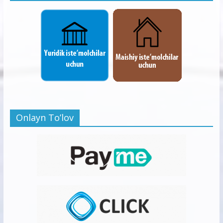
Onlayn To’lov