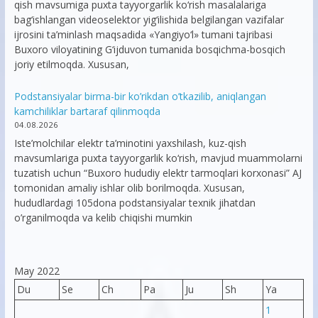
qish mavsumiga puxta tayyorgarlik ko‘rish masalalariga
bag‘ishlangan videoselektor yig‘ilishida belgilangan vazifalar
ijrosini ta’minlash maqsadida «Yangiyo‘l» tumani tajribasi
Buxoro viloyatining G‘ijduvon tumanida bosqichma-bosqich
joriy etilmoqda. Xususan,
Podstansiyalar birma-bir ko’rikdan o’tkazilib, aniqlangan
kamchiliklar bartaraf qilinmoqda
04.08.2026
Iste’molchilar elektr ta’minotini yaxshilash, kuz-qish
mavsumlariga puxta tayyorgarlik ko‘rish, mavjud muammolarni
tuzatish uchun “Buxoro hududiy elektr tarmoqlari korxonasi” AJ
tomonidan amaliy ishlar olib borilmoqda. Xususan,
hududlardagi 105dona podstansiyalar texnik jihatdan
o’rganilmoqda va kelib chiqishi mumkin
May 2022
Du
Se
Ch
Pa
Ju
Sh
Ya
1