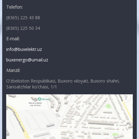
Telefon:
(8365) 225 43 88
(8365) 225 50 34
E-mail:
info@buxelektr.uz
buxenergo@umail.uz
Manzil:
O’zbekiston Respublikasi, Buxoro viloyati, Buxoro shahri,
Sanoatchilar ko’chasi, 1/1