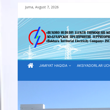
Skip
Juma, Avgust 7, 2026
to
content
“Buxoro
hududiy
elektr
tarmoqlari
JAMIYAT HAQIDA
AKSIYADORLAR UC
korxonasi”
AJ
“Buxoro