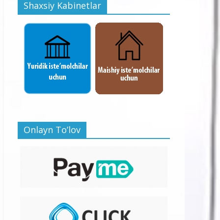
Shaxsiy Kabinetlar
Onlayn To’lov