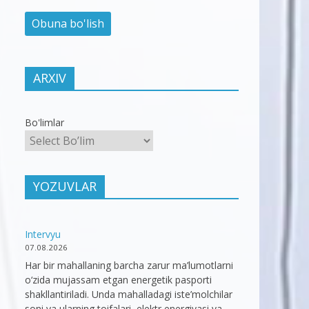
ARXIV
Bo'limlar
YOZUVLAR
Intervyu
07.08.2026
Har bir mahallaning barcha zarur ma’lumotlarni
o‘zida mujassam etgan energetik pasporti
shakllantiriladi. Unda mahalladagi iste’molchilar
soni va ularning toifalari, elektr energiyasi va