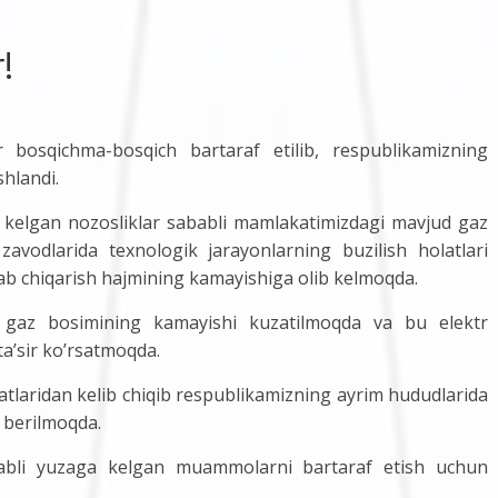
!
r bosqichma-bosqich bartaraf etilib, respublikamizning
hlandi.
a kelgan nozosliklar sababli mamlakatimizdagi mavjud gaz
zavodlarida texnologik jarayonlarning buzilish holatlari
lab chiqarish hajmining kamayishiga olib kelmoqda.
ida gaz bosimining kamayishi kuzatilmoqda va bu elektr
ta’sir ko’rsatmoqda.
atlaridan kelib chiqib respublikamizning ayrim hududlarida
 berilmoqda.
babli yuzaga kelgan muammolarni bartaraf etish uchun