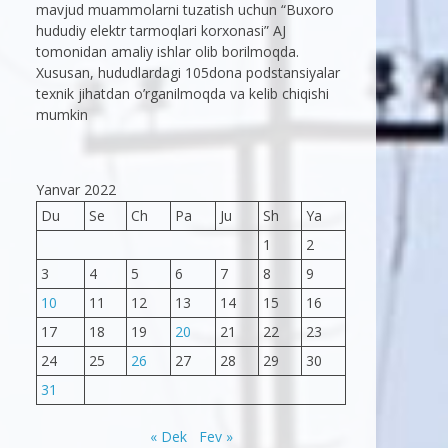
mavjud muammolarni tuzatish uchun “Buxoro
hududiy elektr tarmoqlari korxonasi” AJ
tomonidan amaliy ishlar olib borilmoqda.
Xususan, hududlardagi 105dona podstansiyalar
texnik jihatdan o’rganilmoqda va kelib chiqishi
mumkin
Yanvar 2022
Du
Se
Ch
Pa
Ju
Sh
Ya
1
2
3
4
5
6
7
8
9
10
11
12
13
14
15
16
17
18
19
20
21
22
23
24
25
26
27
28
29
30
31
« Dek
Fev »