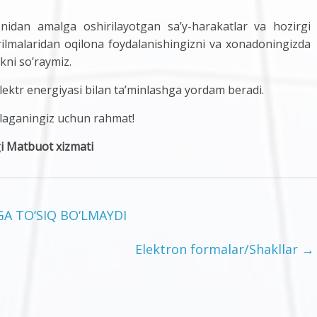
nidan amalga oshirilayotgan sa’y-harakatlar va hozirgi
rilmalaridan oqilona foydalanishingizni va xonadoningizda
kni so’raymiz.
elektr energiyasi bilan ta’minlashga yordam beradi.
atlaganingiz uchun rahmat!
gi Matbuot xizmati
 TO‘SIQ BO‘LMAYDI
Elektron formalar/Shakllar
→