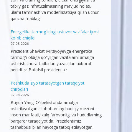
tabiiy gaz infratuzilmasining mavjud holati,
ularni ta’mirlash va modernizatsiya qilish uchun
qancha mablag‘
Energetika tarmogʻidagi ustuvor vazifalar ijrosi
koʻrib chiqildi
07.08.2026
Prezident Shavkat Mirziyoyevga energetika
tarmogʻi oldiga qoʻyilgan vazifalarni amalga
oshirish chora-tadbirlari yuzasidan axborot
berildi. ✅ Batafsil prezident.uz
Peshkuda ziyo taratayotgan taraqqiyot
chiroqlari
07.08.2026
Bugun Yangi O‘zbekistonda amalga
oshirilayotgan islohotlarning haqiqiy mezoni –
inson manfaati, xalq farovonligi va hududlarning
barqaror taraqqiyotidir. Prezidentimiz
tashabbusi bilan hayotga tatbiq etilayotgan