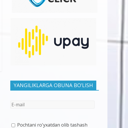
YANGILIKLARGA OBUNA BO’LISH
Pochtani ro'yxatdan olib tashash