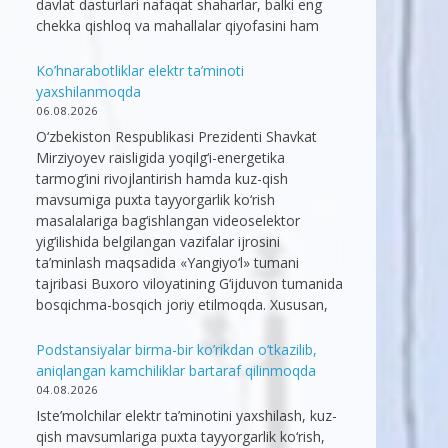
davlat dasturlari nafaqat shaharlar, balki eng
chekka qishloq va mahallalar qiyofasini ham
Ko’hnarabotliklar elektr ta’minoti
yaxshilanmoqda
06.08.2026
O‘zbekiston Respublikasi Prezidenti Shavkat
Mirziyoyev raisligida yoqilg‘i-energetika
tarmog‘ini rivojlantirish hamda kuz-qish
mavsumiga puxta tayyorgarlik ko‘rish
masalalariga bag‘ishlangan videoselektor
yig‘ilishida belgilangan vazifalar ijrosini
ta’minlash maqsadida «Yangiyo‘l» tumani
tajribasi Buxoro viloyatining G‘ijduvon tumanida
bosqichma-bosqich joriy etilmoqda. Xususan,
Podstansiyalar birma-bir ko’rikdan o’tkazilib,
aniqlangan kamchiliklar bartaraf qilinmoqda
04.08.2026
Iste’molchilar elektr ta’minotini yaxshilash, kuz-
qish mavsumlariga puxta tayyorgarlik ko‘rish,