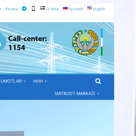
r
Pochta
Oʻzbek
Русский
English
’LUMOTLAR
NHH
MATBUOT MARKAZI