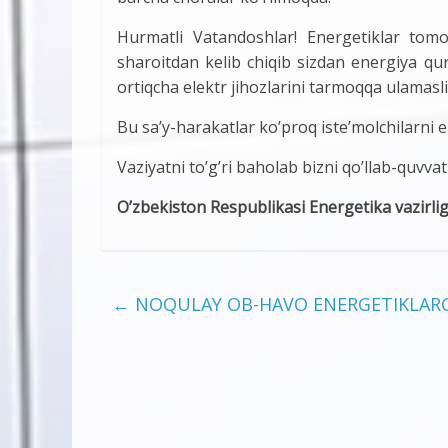
Hurmatli Vatandoshlar! Energetiklar tomo
sharoitdan kelib chiqib sizdan energiya qu
ortiqcha elektr jihozlarini tarmoqqa ulamasli
Bu sa’y-harakatlar ko’proq iste’molchilarni 
Vaziyatni to’g’ri baholab bizni qo’llab-quvv
O’zbekiston Respublikasi
Energetika vazirli
←
NOQULAY OB-HAVO ENЕRGЕTIKLARGA