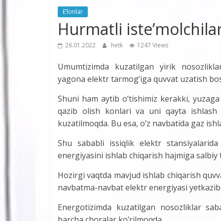
E’lonlar
Hurmatli iste’molchilar
26.01.2022
hetk
1247 Views
Umumtizimda kuzatilgan yirik nosozlikla
yagona elektr tarmog’iga quvvat uzatish bos
Shuni ham aytib o’tishimiz kerakki, yuzag
qazib olish konlari va uni qayta ishlash 
kuzatilmoqda. Bu esa, o’z navbatida gaz ish
Shu sababli issiqlik elektr stansiyalar
energiyasini ishlab chiqarish hajmiga salbiy 
Hozirgi vaqtda mavjud ishlab chiqarish quvv
navbatma-navbat elektr energiyasi yetkazib
Energotizimda kuzatilgan nosozliklar sa
barcha choralar ko’rilmoqda.