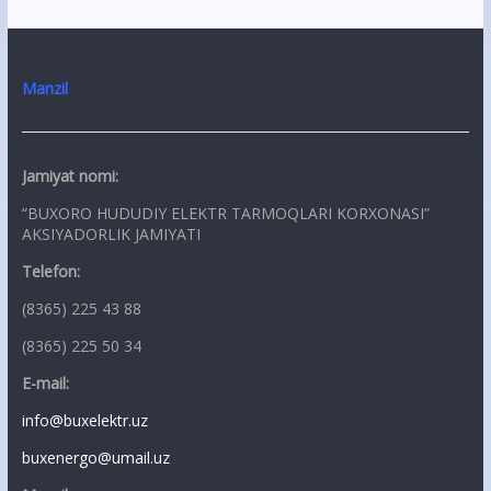
Manzil
Jamiyat nomi:
“BUXORO HUDUDIY ELEKTR TARMOQLARI KORXONASI”
AKSIYADORLIK JAMIYATI
Telefon:
(8365) 225 43 88
(8365) 225 50 34
E-mail:
info@buxelektr.uz
buxenergo@umail.uz