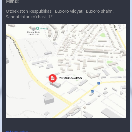
Manzil:
O’zbekiston Respublikasi, Buxoro viloyati, Buxoro shahri,
Sanoatchilar ko’chasi, 1/1