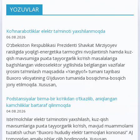
YOZUVLAR
Ko’hnarabotliklar elektr ta’minoti yaxshilanmoqda
06.08.2026
O‘zbekiston Respublikasi Prezidenti Shavkat Mirziyoyev
raisligida yoqilg‘i-energetika tarmog‘ini rivojlantirish hamda kuz-
qish mavsumiga puxta tayyorgarlik ko‘rish masalalariga
bag‘ishlangan videoselektor yig‘ilishida belgilangan vazifalar
ijrosini ta’minlash maqsadida «Yangiyo‘l» tumani tajribasi
Buxoro viloyatining G‘ijduvon tumanida bosqichma-bosqich
joriy etilmoqda. Xususan,
Podstansiyalar birma-bir ko’rikdan o’tkazilib, aniqlangan
kamchiliklar bartaraf qilinmoqda
04.08.2026
Iste’molchilar elektr ta’minotini yaxshilash, kuz-qish
mavsumlariga puxta tayyorgarlik ko‘rish, mavjud muammolarni
tuzatish uchun “Buxoro hududiy elektr tarmoqlari korxonasi” AJ
tomonidan amaliy ishlar olib borilmoqda. Xususan,