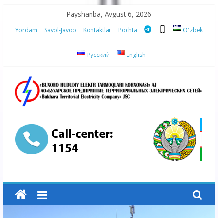
Skip
Payshanba, Avgust 6, 2026
to
Yordam
Savol-Javob
Kontaktlar
Pochta
Oʻzbek
content
Русский
English
“Buxoro
hududiy
elektr
tarmoqlari