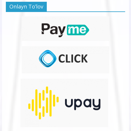
Onlayn To’lov