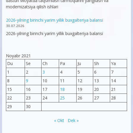
dasturi viloyatda taqsimlash tarmoqlarini yangilash va
modernizatsiya qilish ishlari
2026-yilning birinchi yarim yillik buxgalteriya balansi
30.07.2026
2026-yilning birinchi yarim yillik buxgalteriya balansi
Noyabr 2021
Du
Se
Ch
Pa
Ju
Sh
Ya
1
2
3
4
5
6
7
8
9
10
11
12
13
14
15
16
17
18
19
20
21
22
23
24
25
26
27
28
29
30
« Okt
Dek »