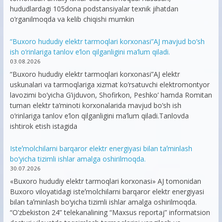
hududlardagi 105dona podstansiyalar texnik jihatdan
o’rganilmoqda va kelib chiqishi mumkin
“Buxoro hududiy elektr tarmoqlari korxonasi”AJ mavjud bo’sh
ish o’rinlariga tanlov e’lon qilganligini ma’lum qiladi.
03.08.2026
“Buxoro hududiy elektr tarmoqlari korxonasi”AJ elektr
uskunalari va tarmoqlariga xizmat ko’rsatuvchi elektromontyor
lavozimi bo’yicha G’ijduvon, Shofirkon, Peshko’ hamda Romitan
tuman elektr ta’minoti korxonalarida mavjud bo’sh ish
o’rinlariga tanlov e’lon qilganligini ma’lum qiladi.Tanlovda
ishtirok etish istagida
Isteʼmolchilarni barqaror elektr energiyasi bilan taʼminlash
bo‘yicha tizimli ishlar amalga oshirilmoqda.
30.07.2026
«Buxoro hududiy elektr tarmoqlari korxonasi» AJ tomonidan
Buxoro viloyatidagi isteʼmolchilarni barqaror elektr energiyasi
bilan taʼminlash bo‘yicha tizimli ishlar amalga oshirilmoqda.
“O’zbekiston 24” telekanalining “Maxsus reportaj” informatsion