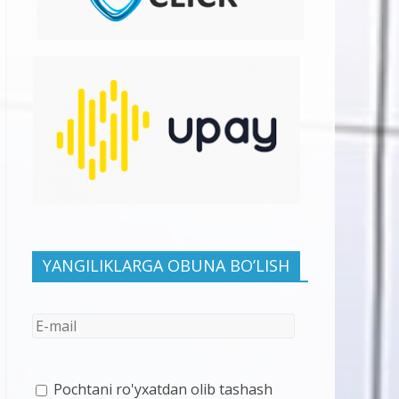
YANGILIKLARGA OBUNA BO’LISH
Pochtani ro'yxatdan olib tashash