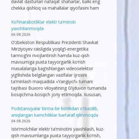
davlat dasturlari nafaqat shaharlar, balki eng
chekka qishloq va mahallalar qiyofasini ham
Ko’hnarabotliklar elektr ta’minoti
yaxshilanmoqda
06.08.2026
O‘zbekiston Respublikasi Prezidenti Shavkat
Mirziyoyev raisligida yoqilg‘i-energetika
tarmog‘ini rivojlantirish hamda kuz-qish
mavsumiga puxta tayyorgarlik ko‘rish
masalalariga bag‘ishlangan videoselektor
yig‘ilishida belgilangan vazifalar ijrosini
ta’minlash maqsadida «Yangiyo‘l» tumani
tajribasi Buxoro viloyatining G‘ijduvon tumanida
bosqichma-bosqich joriy etilmoqda. Xususan,
Podstansiyalar birma-bir ko’rikdan o’tkazilib,
aniqlangan kamchiliklar bartaraf qilinmoqda
04.08.2026
Iste’molchilar elektr ta’minotini yaxshilash, kuz-
qish mavsumlariga puxta tayyorgarlik ko‘rish,