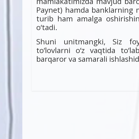
mamlakatimizda mavjud barcha
Paynet) hamda banklarning m
turib ham amalga oshirishin
o‘tadi.
Shuni unitmangki, Siz foy
to‘lovlarni o‘z vaqtida to‘l
barqaror va samarali ishlashid