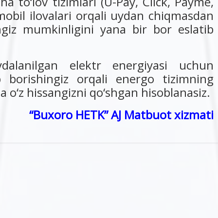
 to‘lov tizimlari (U-Pay, Click, Payme,
obil ilovalari orqali uydan chiqmasdan
giz mumkinligini yana bir bor eslatib
dalanilgan elektr energiyasi uchun
ab borishingiz orqali energo tizimning
a o‘z hissangizni qo‘shgan hisoblanasiz.
“Buxoro HETK” AJ Matbuot xizmati