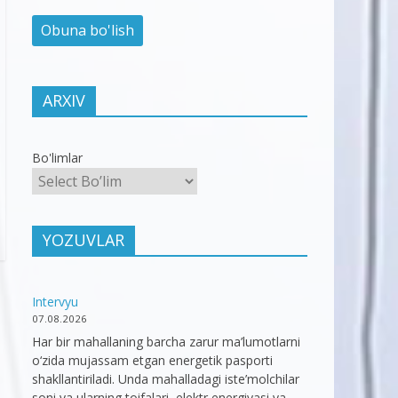
ARXIV
Bo'limlar
YOZUVLAR
Intervyu
07.08.2026
Har bir mahallaning barcha zarur ma’lumotlarni
o‘zida mujassam etgan energetik pasporti
shakllantiriladi. Unda mahalladagi iste’molchilar
soni va ularning toifalari, elektr energiyasi va