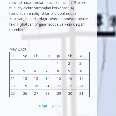
mavjud muammolarni tuzatish uchun “Buxoro
hududiy elektr tarmoqlari korxonasi” AJ
tomonidan amaliy ishlar olib borilmoqda.
Xususan, hududlardagi 105dona podstansiyalar
texnik jihatdan o’rganilmoqda va kelib chiqishi
mumkin
May 2020
Du
Se
Ch
Pa
Ju
Sh
Ya
1
2
3
4
5
6
7
8
9
10
11
12
13
14
15
16
17
18
19
20
21
22
23
24
25
26
27
28
29
30
31
« Apr
Iyun »