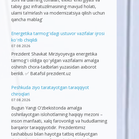
tabiiy gaz infratuzilmasining mavjud holati,
ularni ta’mirlash va modernizatsiya qilish uchun
qancha mablag‘
Energetika tarmogʻidagi ustuvor vazifalar ijrosi
koʻrib chiqildi
07.08.2026
Prezident Shavkat Mirziyoyevga energetika
tarmogʻi oldiga qoʻyilgan vazifalarni amalga
oshirish chora-tadbirlari yuzasidan axborot
berildi. ✅ Batafsil prezident.uz
Peshkuda ziyo taratayotgan taraqqiyot
chiroqlari
07.08.2026
Bugun Yangi O‘zbekistonda amalga
oshirilayotgan islohotlarning haqiqiy mezoni –
inson manfaati, xalq farovonligi va hududlarning
barqaror taraqqiyotidir. Prezidentimiz
tashabbusi bilan hayotga tatbiq etilayotgan