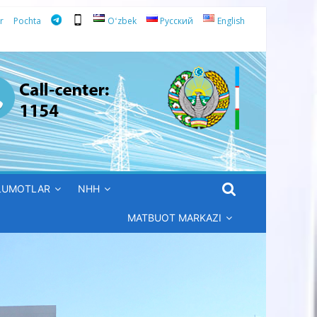
r
Pochta
Oʻzbek
Русский
English
’LUMOTLAR
NHH
MATBUOT MARKAZI