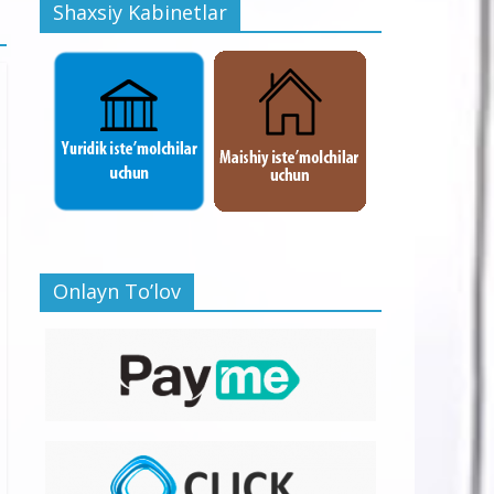
Shaxsiy Kabinetlar
Onlayn To’lov