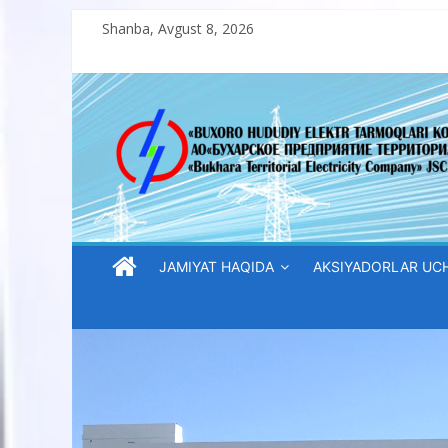
Skip
Shanba, Avgust 8, 2026
to
content
“Buxoro
hududiy
elektr
tarmoqlari
JAMIYAT HAQIDA
AKSIYADORLAR UC
korxonasi”
AJ
“Buxoro