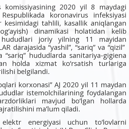
s komissiyasining 2020 yil 8 maydagi
, Respublikada koronavirus infeksiyasi
 kesimidagi tahlili, kasallik aniqlangan
og‘ayish) dinamikasi holatidan kelib
 hududlari joriy yilning 11 mayidan
darajasida “yashil”, “sariq” va “qizil”
 va “sariq” hududlarda sanitariya-gigiena
gan holda xizmat ko‘rsatish turlariga
ishi belgilandi.
qlari korxonasi” AJ 2020 yil 11 maydan
 hududlar istemolchilarining foydalangan
rzdorliklari mavjud bo‘lgan hollarda
ratilishini ma’lum qiladi.
elektr energiyasi uchun to‘lovlarni