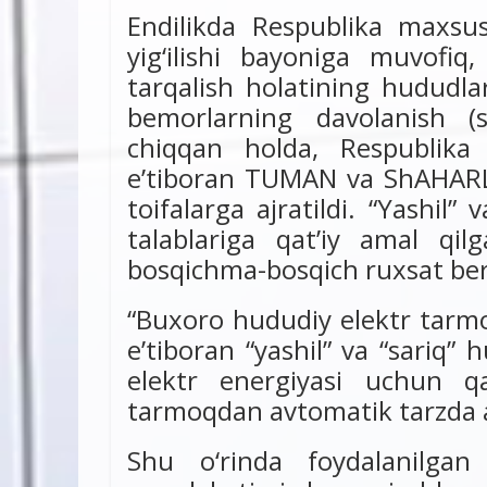
Endilikda Respublika maxsu
yig‘ilishi bayoniga muvofiq
tarqalish holatining hududlar
bemorlarning davolanish (s
chiqqan holda, Respublika
e’tiboran TUMAN va ShAHARLAR 
toifalarga ajratildi. “Yashil”
talablariga qat’iy amal qil
bosqichma-bosqich ruxsat beril
“Buxoro hududiy elektr tarmo
e’tiboran “yashil” va “sariq”
elektr energiyasi uchun qa
tarmoqdan avtomatik tarzda aj
Shu o‘rinda foydalanilgan 