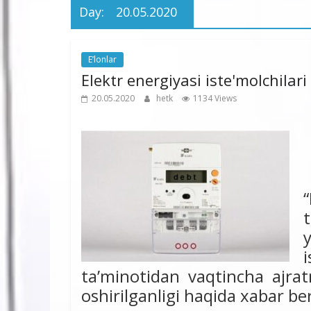
Day:
20.05.2020
E’lonlar
Elektr energiyasi iste'molchilari
20.05.2020
hetk
1134 Views
ta’minotidan vaqtincha ajrat
oshirilganligi haqida xabar be