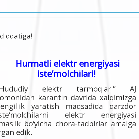
 diqqatiga!
Hurmatli elektr energiyasi
iste’molchilari!
“Hududiy elektr tarmoqlari” AJ
tomonidan karantin davrida xalqimizga
yengillik yaratish maqsadida qarzdor
iste’molchilarni elektr energiyasi
maslik bo‘yicha chora-tadbirlar amalga
rgan edik.