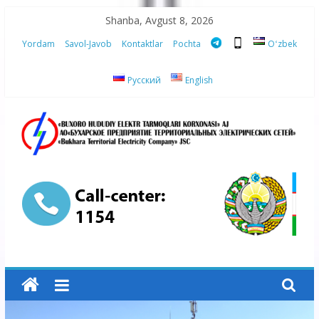
Skip
Shanba, Avgust 8, 2026
to
Yordam
Savol-Javob
Kontaktlar
Pochta
Oʻzbek
content
Русский
English
“Buxoro
hududiy
elektr
tarmoqlari