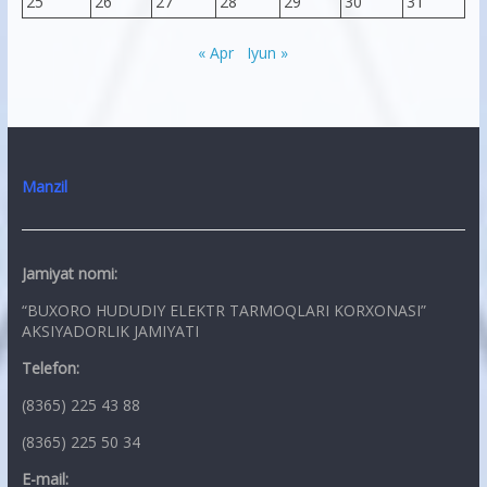
25
26
27
28
29
30
31
« Apr
Iyun »
Manzil
Jamiyat nomi:
“BUXORO HUDUDIY ELEKTR TARMOQLARI KORXONASI”
AKSIYADORLIK JAMIYATI
Telefon:
(8365) 225 43 88
(8365) 225 50 34
E-mail: