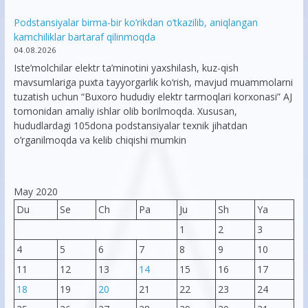
Podstansiyalar birma-bir ko’rikdan o’tkazilib, aniqlangan
kamchiliklar bartaraf qilinmoqda
04.08.2026
Iste’molchilar elektr ta’minotini yaxshilash, kuz-qish
mavsumlariga puxta tayyorgarlik ko‘rish, mavjud muammolarni
tuzatish uchun “Buxoro hududiy elektr tarmoqlari korxonasi” AJ
tomonidan amaliy ishlar olib borilmoqda. Xususan,
hududlardagi 105dona podstansiyalar texnik jihatdan
o’rganilmoqda va kelib chiqishi mumkin
May 2020
Du
Se
Ch
Pa
Ju
Sh
Ya
1
2
3
4
5
6
7
8
9
10
11
12
13
14
15
16
17
18
19
20
21
22
23
24