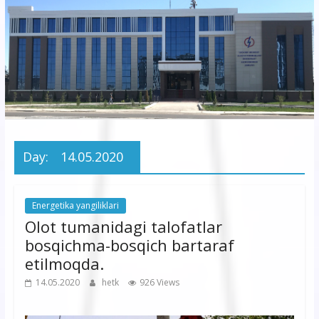
korxonasi”
AJ
“Buxoro
hududiy
elektr
tarmoqlari
Day:
14.05.2020
korxonasi”
AJ
Energetika yangiliklari
Olot tumanidagi talofatlar
bosqichma-bosqich bartaraf
etilmoqda.
14.05.2020
hetk
926 Views