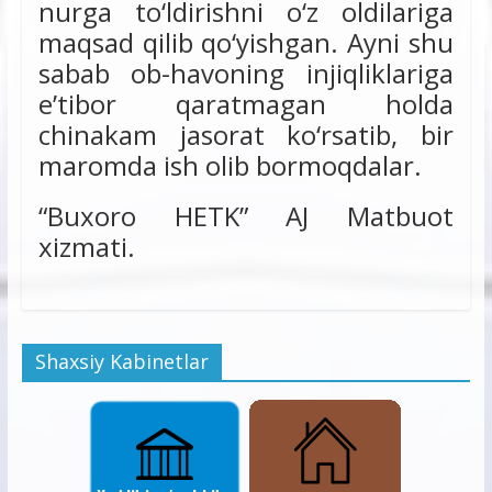
nurga to‘ldirishni o‘z oldilariga
maqsad qilib qo‘yishgan. Ayni shu
sabab ob-havoning injiqliklariga
e’tibor qaratmagan holda
chinakam jasorat ko‘rsatib, bir
maromda ish olib bormoqdalar.
“Buxoro HETK” AJ Matbuot
xizmati.
Shaxsiy Kabinetlar