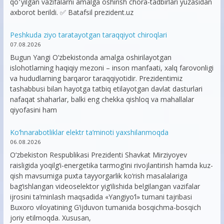
qoʻyilgan vazifalarni amalga oshirish chora-tadbirlari yuzasidan
axborot berildi. ✅ Batafsil prezident.uz
Peshkuda ziyo taratayotgan taraqqiyot chiroqlari
07.08.2026
Bugun Yangi O‘zbekistonda amalga oshirilayotgan
islohotlarning haqiqiy mezoni – inson manfaati, xalq farovonligi
va hududlarning barqaror taraqqiyotidir. Prezidentimiz
tashabbusi bilan hayotga tatbiq etilayotgan davlat dasturlari
nafaqat shaharlar, balki eng chekka qishloq va mahallalar
qiyofasini ham
Ko’hnarabotliklar elektr ta’minoti yaxshilanmoqda
06.08.2026
O‘zbekiston Respublikasi Prezidenti Shavkat Mirziyoyev
raisligida yoqilg‘i-energetika tarmog‘ini rivojlantirish hamda kuz-
qish mavsumiga puxta tayyorgarlik ko‘rish masalalariga
bag‘ishlangan videoselektor yig‘ilishida belgilangan vazifalar
ijrosini ta’minlash maqsadida «Yangiyo‘l» tumani tajribasi
Buxoro viloyatining G‘ijduvon tumanida bosqichma-bosqich
joriy etilmoqda. Xususan,