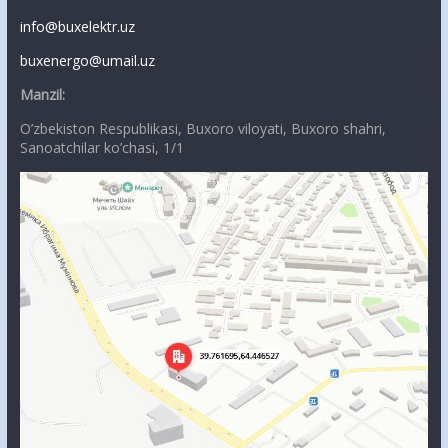
info@buxelektr.uz
buxenergo@umail.uz
Manzil:
O’zbekiston Respublikasi, Buxoro viloyati, Buxoro shahri,
Sanoatchilar ko’chasi, 1/1