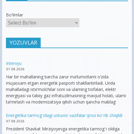
Bo'limlar
YOZUVLAR
Intervyu
07.08.2026
Har bir mahallaning barcha zarur ma’lumotlarni o‘zida
mujassam etgan energetik pasporti shakllantiriladi. Unda
mahalladagi iste’molchilar soni va ularning toifalari, elektr
energiyasi va tabiiy gaz infratuzilmasining mavjud holati, ularni
ta’mirlash va modernizatsiya qilish uchun qancha mablag‘
Energetika tarmogʻidagi ustuvor vazifalar ijrosi koʻrib chiqildi
07.08.2026
Prezident Shavkat Mirziyoyevga energetika tarmogʻi oldiga