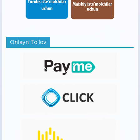
Onlayn To’lov