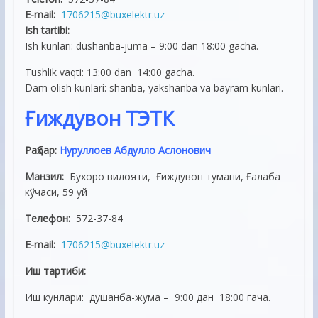
E-mail:
1706215@buxelektr.uz
Ish tartibi:
Ish kunlari: dushanba-juma – 9:00 dan 18:00 gacha.
Tushlik vaqti: 13:00 dan 14:00 gacha.
Dam olish kunlari: shanba, yakshanba va bayram kunlari.
Ғиждувон ТЭТК
Раҳбар:
Нуруллоев Абдулло Аслонович
Манзил:
Бухоро вилояти, Ғиждувон тумани, Ғалаба
кўчаси, 59 уй
Телефон:
572-37-84
E-mail:
1706215@buxelektr.uz
Иш тартиби:
Иш кунлари: душанба-жума – 9:00 дан 18:00 гача.