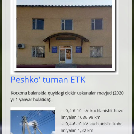
Peshko’ tuman ETK
Korxona balansida quyidagi elektr uskunalar mavjud (2020
yil 1 yanvar holatida):
– 0,4-6-10 kV kuchlanishli havo
liniyalari 1086,98 km
– 0,4-6-10 kV kuchlanishli kabel
liniyalari 1,32 km