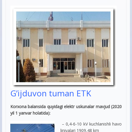
G’ijduvon tuman ETK
Korxona balansida quyidagi elektr uskunalar mavjud (2020
yil 1 yanvar holatida):
– 0,4-6-10 kV kuchlanishli havo
liniyalari 1909,48 km