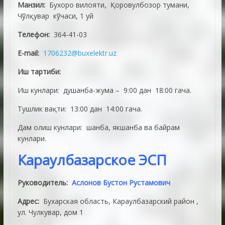
Манзил:
Бухоро вилояти, Қоровулбозор тумани,
Чўлқувар кўчаси, 1 уй
Телефон:
364-41-03
E-mail:
1706232@buxelektr.uz
Иш тартиби:
Иш кунлари: душанба-жума – 9:00 дан 18:00 гача.
Тушлик вақти: 13:00 дан 14:00 гача.
Дам олиш кунлари: шанба, якшанба ва байрам
кунлари.
Караулбазарское ЭСП
Руководитель:
Аслонов Бустон Рустамович
Адрес:
Бухарская область, Караулбазарский район ,
ул. Чулкувар, дом 1