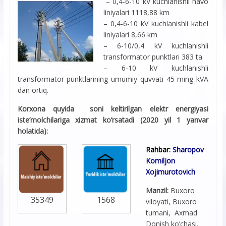
– 0,4-6-10 kV kuchlanishli havo
liniyalari 1118,88 km
– 0,4-6-10 kV kuchlanishli kabel
liniyalari 8,66 km
– 6-10/0,4 kV kuchlanishli
transformator punktlari 383 ta
– 6-10 kV kuchlanishli
transformator punktlarining umumiy quvvati 45 ming kVA
dan ortiq.
Korxona quyida soni keltirilgan elektr energiyasi
iste’molchilariga xizmat ko’rsatadi (2020 yil 1 yanvar
holatida):
Rahbar:
Sharopov
Komiljon
Xojimurotovich
Manzil:
Buxoro
35349
1568
viloyati, Buxoro
tumani, Axmad
Donish ko’chasi,