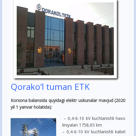
Qorako’l tuman ETK
Korxona balansida quyidagi elektr uskunalar mavjud (2020
yil 1 yanvar holatida):
– 0,4-6-10 kV kuchlanishli havo
liniyalari 1758,65 km
– 0,4-6-10 kV kuchlanishli kabel