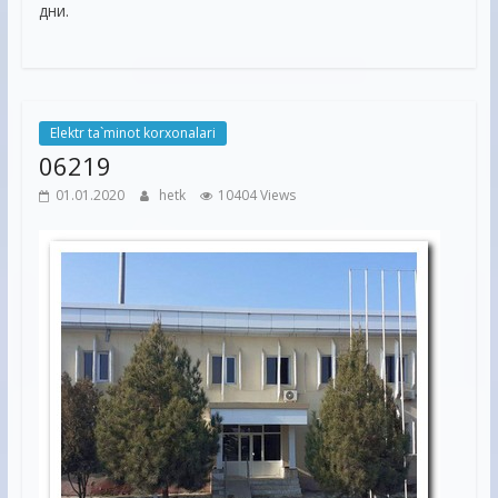
дни.
Elektr ta`minot korxonalari
06219
01.01.2020
hetk
10404 Views