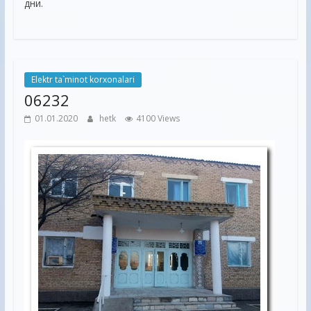
дни.
Elektr ta`minot korxonalari
06232
01.01.2020
hetk
4100 Views