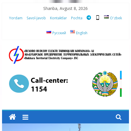
Skip
Shanba, Avgust 8, 2026
to
Yordam
Savol-Javob
Kontaktlar
Pochta
Oʻzbek
content
Русский
English
“Buxoro
hududiy
elektr
tarmoqlari