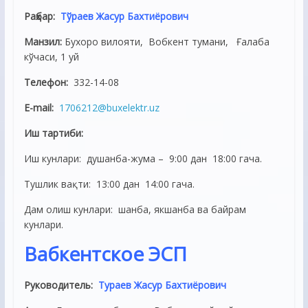
Раҳбар:
Тўраев Жасур Бахтиёрович
Манзил:
Бухоро вилояти, Вобкент тумани, Ғалаба
кўчаси, 1 уй
Телефон:
332-14-08
E-mail:
1706212@buxelektr.uz
Иш тартиби:
Иш кунлари: душанба-жума – 9:00 дан 18:00 гача.
Тушлик вақти: 13:00 дан 14:00 гача.
Дам олиш кунлари: шанба, якшанба ва байрам
кунлари.
Вабкентское ЭСП
Руководитель:
Тураев Жасур Бахтиёрович