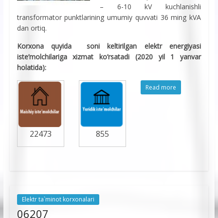
– 6-10 kV kuchlanishli
transformator punktlarining umumiy quvvati 36 ming kVA
dan ortiq.
Korxona quyida soni keltirilgan elektr energiyasi
iste’molchilariga xizmat ko’rsatadi (2020 yil 1 yanvar
holatida):
Read more
22473
855
Elektr ta`minot korxonalari
06207