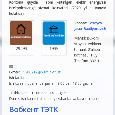
Korxona quyida soni keltirilgan elektr energiyasi
iste’molchilariga xizmat ko’rsatadi (2020 yil 1 yanvar
holatida):
Rahbar:
To’rayev
Jasur Baxtiyorovich
Manzil:
Buxoro
viloyati, Vobkent
29493
1935
tumani, G’alaba
ko’chasi, 1 uy
Telefon:
332-14-
08
E-mail:
1706212@buxelektr.uz
Ish tartibi:
Ish kunlari: dushanba-juma – 9:00 dan 18:00 gacha.
Tushlik vaqti: 13:00 dan 14:00 gacha.
Dam olish kunlari: shanba, yakshanba va bayram kunlari.
Вобкент ТЭТК