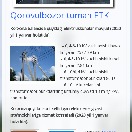
Qorovulbozor tuman ETK
Korxona balansida quyidagi elektr uskunalar mavjud (2020
yil 1 yanvar holatida):
– 0,4-6-10 kV kuchlanishli havo
liniyalari 258,189 km
– 0,4-6-10 kV kuchlanishli kabel
liniyalari 2,81 km
– 6-10/0,4 kV kuchlanishli
transformator punktlari 80 ta
– 6-10 kV kuchlanishli
transformator punktlarining umumiy quvvati 13 ming kVA
dan ortiq.
Korxona quyida soni keltirilgan elektr energiyasi
iste’molchilariga xizmat ko’rsatadi (2020 yil 1 yanvar
holatida):