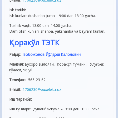
E-mail:
1706230@buxelektr.uz
Ish tartibi:
Ish kunlari: dushanba-juma – 9:00 dan 18:00 gacha.
Tushlik vaqti: 13:00 dan 14:00 gacha.
Dam olish kunlari: shanba, yakshanba va bayram kunlari.
Қоракўл ТЭТК
Раҳбар:
Бобожонов Йўлдош Калонович
Манзил:
Бухоро вилояти, Қоракўл тумани, Улуғбек
кўчаси, 96 уй
Телефон:
565-23-62
E-mail:
1706230@buxelektr.uz
Иш тартиби:
Иш кунлари: душанба-жума – 9:00 дан 18:00 гача.