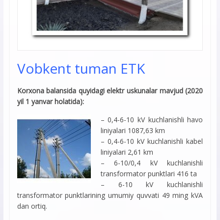
Vobkent tuman ETK
Korxona balansida quyidagi elektr uskunalar mavjud (2020
yil 1 yanvar holatida):
– 0,4-6-10 kV kuchlanishli havo
liniyalari 1087,63 km
– 0,4-6-10 kV kuchlanishli kabel
liniyalari 2,61 km
– 6-10/0,4 kV kuchlanishli
transformator punktlari 416 ta
– 6-10 kV kuchlanishli
transformator punktlarining umumiy quvvati 49 ming kVA
dan ortiq.