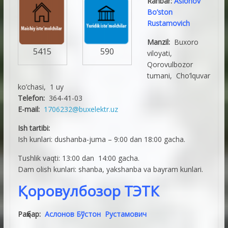
Rahbar:
Aslonov
Bo’ston
Rustamovich
Manzil:
Buxoro
5415
590
viloyati,
Qorovulbozor
tumani, Cho’lquvar
ko’chasi, 1 uy
Telefon:
364-41-03
E-mail:
1706232@buxelektr.uz
Ish tartibi:
Ish kunlari: dushanba-juma – 9:00 dan 18:00 gacha.
Tushlik vaqti: 13:00 dan 14:00 gacha.
Dam olish kunlari: shanba, yakshanba va bayram kunlari.
Қоровулбозор ТЭТК
Раҳбар:
Аслонов Бўстон Рустамович