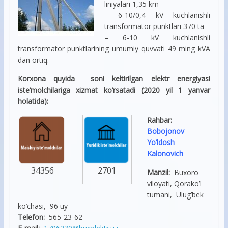
liniyalari 1,35 km
– 6-10/0,4 kV kuchlanishli
transformator punktlari 370 ta
– 6-10 kV kuchlanishli
transformator punktlarining umumiy quvvati 49 ming kVA
dan ortiq.
Korxona quyida soni keltirilgan elektr energiyasi
iste’molchilariga xizmat ko’rsatadi (2020 yil 1 yanvar
holatida):
Rahbar:
Bobojonov
Yo’ldosh
Kalonovich
34356
2701
Manzil:
Buxoro
viloyati, Qorako’l
tumani, Ulug’bek
ko’chasi, 96 uy
Telefon:
565-23-62