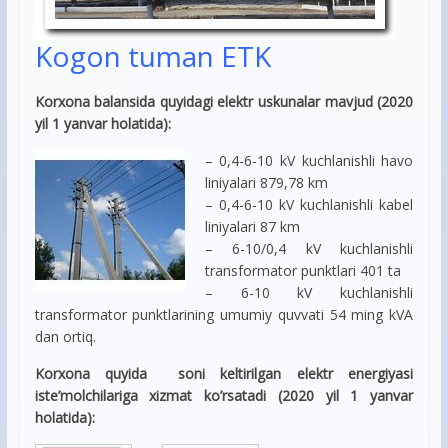
Kogon tuman ETK
Korxona balansida quyidagi elektr uskunalar mavjud (2020
yil 1 yanvar holatida):
– 0,4-6-10 kV kuchlanishli havo
liniyalari 879,78 km
– 0,4-6-10 kV kuchlanishli kabel
liniyalari 87 km
– 6-10/0,4 kV kuchlanishli
transformator punktlari 401 ta
– 6-10 kV kuchlanishli
transformator punktlarining umumiy quvvati 54 ming kVA
dan ortiq.
Korxona quyida soni keltirilgan elektr energiyasi
iste’molchilariga xizmat ko’rsatadi (2020 yil 1 yanvar
holatida):