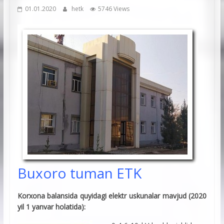
01.01.2020
hetk
5746 Views
Buxoro tuman ETK
Korxona balansida quyidagi elektr uskunalar mavjud (2020
yil 1 yanvar holatida):