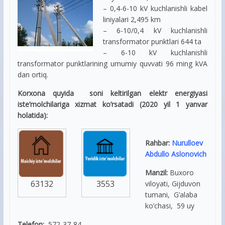
– 0,4-6-10 kV kuchlanishli kabel
liniyalari 2,495 km
– 6-10/0,4 kV kuchlanishli
transformator punktlari 644 ta
– 6-10 kV kuchlanishli
transformator punktlarining umumiy quvvati 96 ming kVA
dan ortiq.
Korxona quyida soni keltirilgan elektr energiyasi
iste’molchilariga xizmat ko’rsatadi (2020 yil 1 yanvar
holatida):
Rahbar:
Nurulloev
Abdullo Aslonovich
Manzil:
Buxoro
63132
3553
viloyati, Gijduvon
tumani, G’alaba
ko’chasi, 59 uy
Telefon:
572-37-84