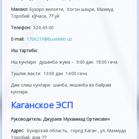
Манзил:
Бухоро вилояти, Когон шаҳри, Махмуд
Торобий кўчаси, 77 уй
Телефон:
524-43-00
E-mail:
1706219@buxelektr.uz
Иш тартиби:
Иш кунлари: душанба-жума – 9:00 дан 18:00 гача.
Тушлик вақти: 13:00 дан 14:00 гача.
Дам олиш кунлари: шанба, якшанба ва байрам
кунлари.
Каганское ЭСП
Руководитель: Джураев Мухаммад Ортикович
Адрес:
Бухарская область, город Каган , ул. Махмуда
Торобий, дом 77