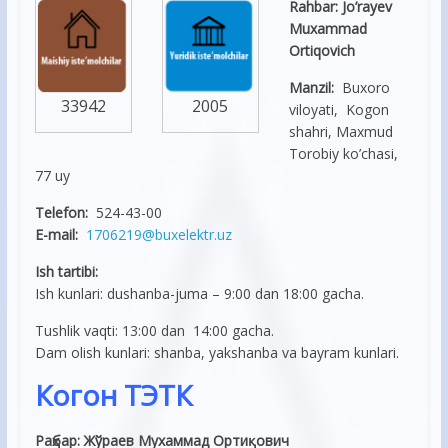
Rahbar: Jo’rayev
Muxammad
Ortiqovich
Manzil:
Buxoro
33942
2005
viloyati, Kogon
shahri, Maxmud
Torobiy ko’chasi,
77 uy
Telefon:
524-43-00
E-mail:
1706219@buxelektr.uz
Ish tartibi:
Ish kunlari: dushanba-juma – 9:00 dan 18:00 gacha.
Tushlik vaqti: 13:00 dan 14:00 gacha.
Dam olish kunlari: shanba, yakshanba va bayram kunlari.
Когон ТЭТК
Раҳбар: Жўраев Мухаммад Ортиқович