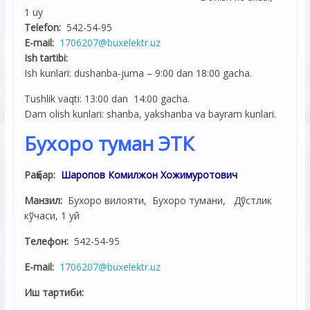
1 uy
Telefon:
542-54-95
E-mail:
1706207@buxelektr.uz
Ish tartibi:
Ish kunlari: dushanba-juma – 9:00 dan 18:00 gacha.
Tushlik vaqti: 13:00 dan 14:00 gacha.
Dam olish kunlari: shanba, yakshanba va bayram kunlari.
Бухоро туман ЭТК
Раҳбар:
Шаропов Комилжон Хожимуротович
Манзил:
Бухоро вилояти, Бухоро тумани, Дўстлик
кўчаси, 1 уй
Телефон:
542-54-95
E-mail:
1706207@buxelektr.uz
Иш тартиби: