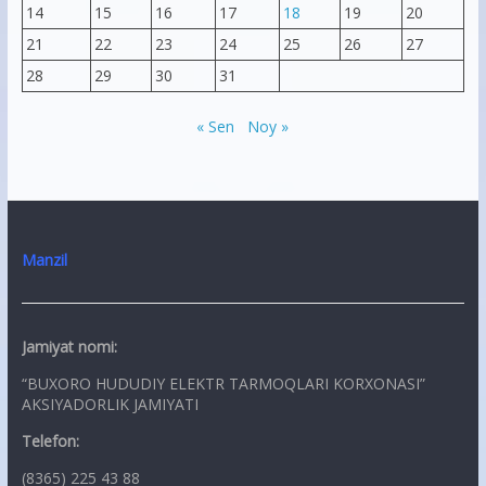
14
15
16
17
18
19
20
21
22
23
24
25
26
27
28
29
30
31
« Sen
Noy »
Manzil
Jamiyat nomi:
“BUXORO HUDUDIY ELEKTR TARMOQLARI KORXONASI”
AKSIYADORLIK JAMIYATI
Telefon:
(8365) 225 43 88