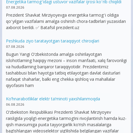
Energetika tarmogʻidagi ustuvor vazifalar ijrosi koʻrib chiqildi
07.08.2026
Prezident Shavkat Mirziyoyevga energetika tarmogʻi oldiga
qoʻyilgan vazifalarni amalga oshirish chora-tadbirlari yuzasidan
axborot berildi. ✅ Batafsil prezident.uz
Peshkuda ziyo taratayotgan taraqqiyot chiroqlari
07.08.2026
Bugun Yangi O‘zbekistonda amalga oshirilayotgan
islohotlarning haqiqiy mezoni – inson manfaati, xalq farovonligi
va hududlarning barqaror taraqqiyotidir. Prezidentimiz
tashabbusi bilan hayotga tatbiq etilayotgan davlat dasturlari
nafaqat shaharlar, balki eng chekka qishloq va mahallalar
qiyofasini ham
Ko’hnarabotliklar elektr ta’minoti yaxshilanmoqda
06.08.2026
O‘zbekiston Respublikasi Prezidenti Shavkat Mirziyoyev
raisligida yoqilg‘i-energetika tarmog‘ini rivojlantirish hamda kuz-
qish mavsumiga puxta tayyorgarlik ko‘rish masalalariga
bag‘ishlangan videoselektor yig‘ilishida belgilangan vazifalar