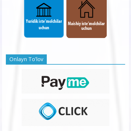
Onlayn To’lov