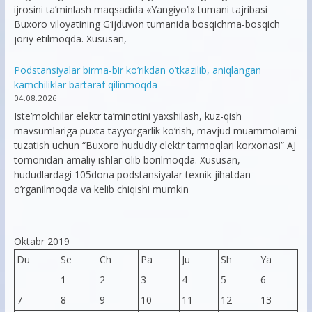
ijrosini ta’minlash maqsadida «Yangiyo‘l» tumani tajribasi
Buxoro viloyatining G‘ijduvon tumanida bosqichma-bosqich
joriy etilmoqda. Xususan,
Podstansiyalar birma-bir ko’rikdan o’tkazilib, aniqlangan
kamchiliklar bartaraf qilinmoqda
04.08.2026
Iste’molchilar elektr ta’minotini yaxshilash, kuz-qish
mavsumlariga puxta tayyorgarlik ko‘rish, mavjud muammolarni
tuzatish uchun “Buxoro hududiy elektr tarmoqlari korxonasi” AJ
tomonidan amaliy ishlar olib borilmoqda. Xususan,
hududlardagi 105dona podstansiyalar texnik jihatdan
o’rganilmoqda va kelib chiqishi mumkin
Oktabr 2019
Du
Se
Ch
Pa
Ju
Sh
Ya
1
2
3
4
5
6
7
8
9
10
11
12
13