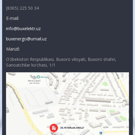
(8365) 225 50 34
E-mail:
info@buxelektr.uz
buxenergo@umail.uz
Manzil:
O’zbekiston Respublikasi, Buxoro viloyati, Buxoro shahri,
Sanoatchilar ko’chasi, 1/1