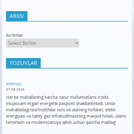
ARXIV
Bo'limlar
YOZUVLAR
Intervyu
07.08.2026
Har bir mahallaning barcha zarur ma’lumotlarni o‘zida
mujassam etgan energetik pasporti shakllantiriladi. Unda
mahalladagi iste’molchilar soni va ularning toifalari, elektr
energiyasi va tabiiy gaz infratuzilmasining mavjud holati, ularni
ta’mirlash va modernizatsiya qilish uchun qancha mablag‘