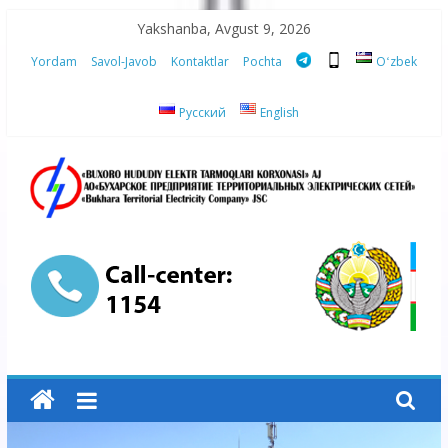
Skip
Yakshanba, Avgust 9, 2026
to
Yordam
Savol-Javob
Kontaktlar
Pochta
Oʻzbek
content
Русский
English
“Buxoro
hududiy
elektr
tarmoqlari