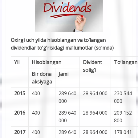
Oxirgi uch yilda hisoblangan va to’langan
dividendlar to’g’risidagi ma’lumotlar (so’mda)
Yil
Hisoblangan
Divident
To’langan
solig’i
Bir dona
Jami
aksiyaga
2015
400
289 640
28 964 000
230 544
000
000
2016
400
289 640
28 964 000
209 152
000
800
2017
400
289 640
28 964 000
178 041