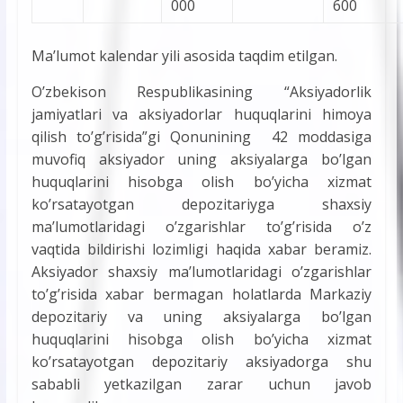
000
600
Ma’lumot kalendar yili asosida taqdim etilgan.
O’zbekison Respublikasining “Aksiyadorlik
jamiyatlari va aksiyadorlar huquqlarini himoya
qilish to’g’risida”gi Qonunining 42 moddasiga
muvofiq aksiyador uning aksiyalarga bo’lgan
huquqlarini hisobga olish bo’yicha xizmat
ko’rsatayotgan depozitariyga shaxsiy
ma’lumotlaridagi o’zgarishlar to’g’risida o’z
vaqtida bildirishi lozimligi haqida xabar beramiz.
Aksiyador shaxsiy ma’lumotlaridagi o’zgarishlar
to’g’risida xabar bermagan holatlarda Markaziy
depozitariy va uning aksiyalarga bo’lgan
huquqlarini hisobga olish bo’yicha xizmat
ko’rsatayotgan depozitariy aksiyadorga shu
sababli yetkazilgan zarar uchun javob