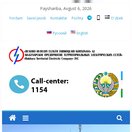
Skip
Payshanba, Avgust 6, 2026
to
Yordam
Savol-Javob
Kontaktlar
Pochta
Oʻzbek
content
Русский
English
“Buxoro
hududiy
elektr
tarmoqlari