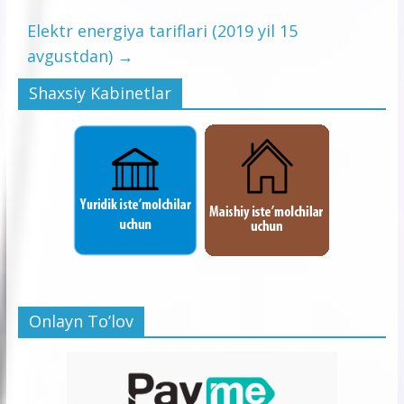
Elektr energiya tariflari (2019 yil 15
avgustdan)
→
Shaxsiy Kabinetlar
Onlayn To’lov