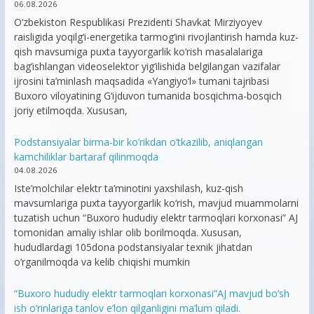
06.08.2026
O‘zbekiston Respublikasi Prezidenti Shavkat Mirziyoyev
raisligida yoqilg‘i-energetika tarmog‘ini rivojlantirish hamda kuz-
qish mavsumiga puxta tayyorgarlik ko‘rish masalalariga
bag‘ishlangan videoselektor yig‘ilishida belgilangan vazifalar
ijrosini ta’minlash maqsadida «Yangiyo‘l» tumani tajribasi
Buxoro viloyatining G‘ijduvon tumanida bosqichma-bosqich
joriy etilmoqda. Xususan,
Podstansiyalar birma-bir ko’rikdan o’tkazilib, aniqlangan
kamchiliklar bartaraf qilinmoqda
04.08.2026
Iste’molchilar elektr ta’minotini yaxshilash, kuz-qish
mavsumlariga puxta tayyorgarlik ko‘rish, mavjud muammolarni
tuzatish uchun “Buxoro hududiy elektr tarmoqlari korxonasi” AJ
tomonidan amaliy ishlar olib borilmoqda. Xususan,
hududlardagi 105dona podstansiyalar texnik jihatdan
o’rganilmoqda va kelib chiqishi mumkin
“Buxoro hududiy elektr tarmoqlari korxonasi”AJ mavjud bo’sh
ish o’rinlariga tanlov e’lon qilganligini ma’lum qiladi.