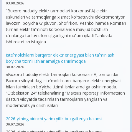
03.08.2026
“Buxoro hududiy elektr tarmoqlari korxonasi”AJ elektr
uskunalari va tarmoqlariga xizmat ko’rsatuvchi elektromontyor
lavozimi bo’yicha G’ijduvon, Shofirkon, Peshko’ hamda Romitan
tuman elektr ta’minoti korxonalarida mavjud bo’sh ish
o’rinlariga tanlov e’lon qilganligini ma’lum qiladi.Tanlovda
ishtirok etish istagida
Isteʼmolchilarni barqaror elektr energiyasi bilan taʼminlash
bo‘yicha tizimli ishlar amalga oshirilmoqda.
30.07.2026
«Buxoro hududiy elektr tarmoqlari korxonasi» AJ tomonidan
Buxoro viloyatidagi isteʼmolchilarni barqaror elektr energiyasi
bilan taʼminlash bo‘yicha tizimli ishlar amalga oshirilmoqda.
“O’zbekiston 24” telekanalining “Maxsus reportaj” informatsion
dasturi viloyatda taqsimlash tarmoqlarini yangilash va
modernizatsiya qilish ishlari
2026-yilning birinchi yarim yillik buxgalteriya balansi
30.07.2026
2026-yilning birinchi yarim yillik buxgalteriya balansi