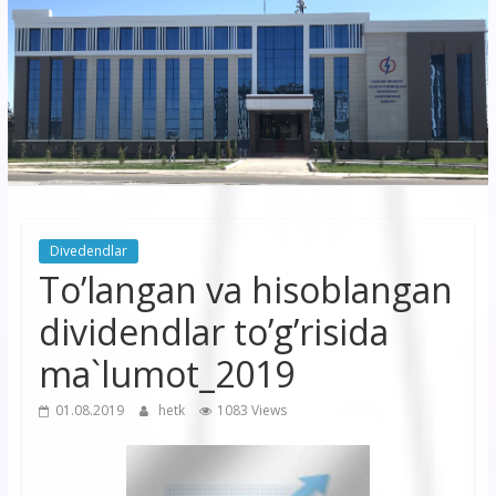
korxonasi”
AJ
“Buxoro
hududiy
elektr
tarmoqlari
Divedendlar
korxonasi”
To’langan va hisoblangan
AJ
dividendlar to’g’risida
ma`lumot_2019
01.08.2019
hetk
1083 Views