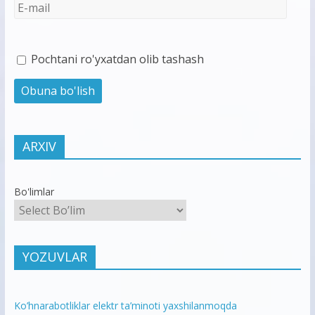
Pochtani ro'yxatdan olib tashash
ARXIV
Bo'limlar
YOZUVLAR
Ko’hnarabotliklar elektr ta’minoti yaxshilanmoqda