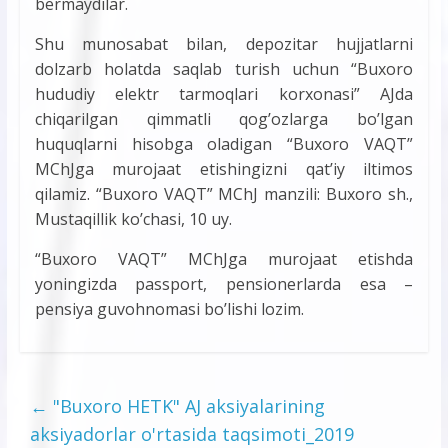
bermaydilar.
Shu munosabat bilan, depozitar hujjatlarni
dolzarb holatda saqlab turish uchun “Buxoro
hududiy elektr tarmoqlari korxonasi” AJda
chiqarilgan qimmatli qog’ozlarga bo’lgan
huquqlarni hisobga oladigan “Buxoro VAQT”
MChJga murojaat etishingizni qat’iy iltimos
qilamiz. “Buxoro VAQT” MChJ manzili: Buxoro sh.,
Mustaqillik ko’chasi, 10 uy.
“Buxoro VAQT” MChJga murojaat etishda
yoningizda passport, pensionerlarda esa –
pensiya guvohnomasi bo’lishi lozim.
←
"Buxoro HETK" AJ aksiyalarining
aksiyadorlar o'rtasida taqsimoti_2019