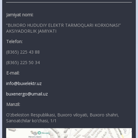
Jamiyat nomi:
“BUXORO HUDUDIY ELEKTR TARMOQLARI KORXONASI”
AKSIYADORLIK JAMIYATI
Telefon:
(8365) 225 43 88
(8365) 225 50 34
E-mail:
info@buxelektr.uz
buxenergo@umail.uz
Manzil:
O’zbekiston Respublikasi, Buxoro viloyati, Buxoro shahri,
Sanoatchilar ko’chasi, 1/1