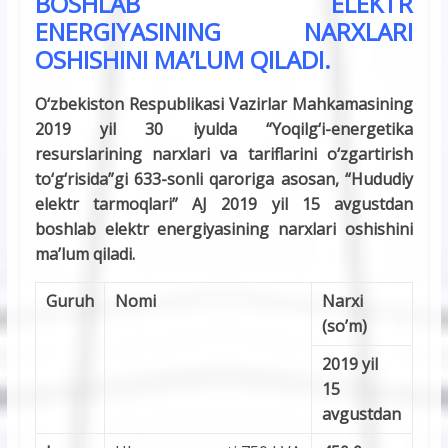
BOSHLAB ELEKTR
ENERGIYASINING NARXLARI
OSHISHINI MA’LUM QILADI.
O‘zbekiston Respublikasi Vazirlar Mahkamasining
2019 yil 30 iyulda “Y
o
qilg‘i-energetika
resurslarining narxlari va tariflarini o‘zgartirish
to‘g‘risida”gi 633-sonli qaroriga asosan, “Hududiy
elektr tarmoqlari” AJ 2019 yil 15 avgustdan
boshlab elektr energiyasining narxlari oshishini
ma’lum qiladi.
Guruh
Nomi
Narxi
(
so’m
)
2019
yil
15
avgustdan