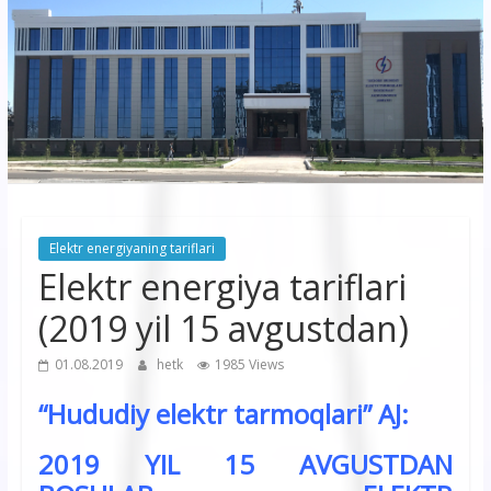
korxonasi”
AJ
“Buxoro
hududiy
elektr
tarmoqlari
Elektr energiyaning tariflari
korxonasi”
Elektr energiya tariflari
AJ
(2019 yil 15 avgustdan)
01.08.2019
hetk
1985 Views
“Hududiy elektr tarmoqlari” AJ:
2019 YIL 15 AVGUSTDAN