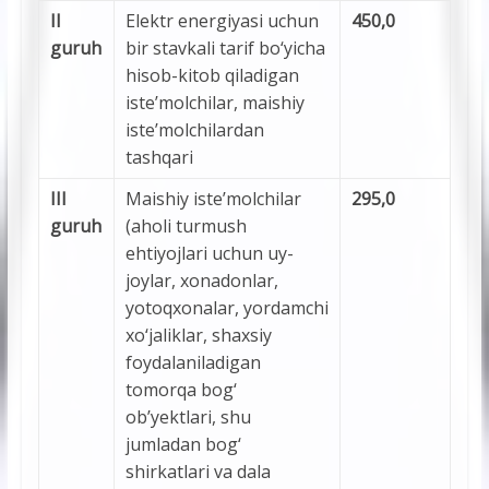
II
Elektr energiyasi uchun
450,0
guruh
bir stavkali tarif bo‘yicha
hisob-kitob qiladigan
iste’molchilar, maishiy
iste’molchilardan
tashqari
III
Maishiy iste’molchilar
295,0
guruh
(aholi turmush
ehtiyojlari uchun uy-
joylar, xonadonlar,
yotoqxonalar, yordamchi
xo‘jaliklar, shaxsiy
foydalaniladigan
tomorqa bog‘
ob’yektlari, shu
jumladan bog‘
shirkatlari va dala