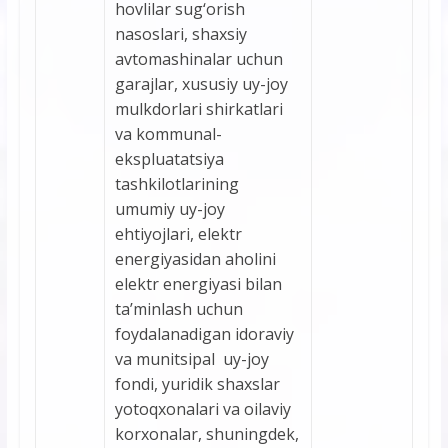
hovlilar sug‘orish
nasoslari, shaxsiy
avtomashinalar uchun
garajlar, xususiy uy-joy
mulkdorlari shirkatlari
va kommunal-
ekspluatatsiya
tashkilotlarining
umumiy uy-joy
ehtiyojlari, elektr
energiyasidan aholini
elektr energiyasi bilan
ta’minlash uchun
foydalanadigan idoraviy
va munitsipal uy-joy
fondi, yuridik shaxslar
yotoqxonalari va oilaviy
korxonalar, shuningdek,