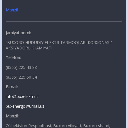
Manzil
Jamiyat nomi:
“BUXORO HUDUDIY ELEKTR TARMOQLARI KORXONASI”
AKSIYADORLIK JAMIYATI
Telefon:
(8365) 225 43 88
(8365) 225 50 34
E-mail:
info@buxelektr.uz
buxenergo@umail.uz
Manzil:
O’zbekiston Respublikasi, Buxoro viloyati, Buxoro shahri,