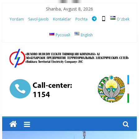
Skip
Shanba, Avgust 8, 2026
to
Yordam
Savol-Javob
Kontaktlar
Pochta
Oʻzbek
content
Русский
English
“Buxoro
hududiy
elektr
tarmoqlari