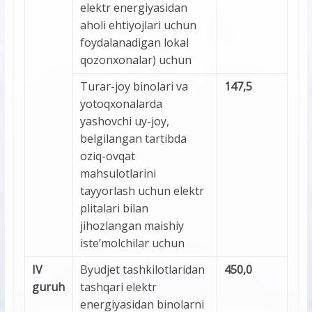
elektr energiyasidan
aholi ehtiyojlari uchun
foydalanadigan lokal
qozonxonalar) uchun
Turar-joy binolari va
147,5
yotoqxonalarda
yashovchi uy-joy,
belgilangan tartibda
oziq-ovqat
mahsulotlarini
tayyorlash uchun elektr
plitalari bilan
jihozlangan maishiy
iste’molchilar uchun
IV
Byudjet tashkilotlaridan
450,0
guruh
tashqari elektr
energiyasidan binolarni