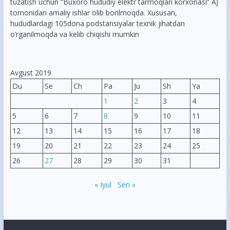
tuzatish uchun “Buxoro hududiy elektr tarmoqlari korxonasi” AJ
tomonidan amaliy ishlar olib borilmoqda. Xususan,
hududlardagi 105dona podstansiyalar texnik jihatdan
o’rganilmoqda va kelib chiqishi mumkin
Avgust 2019
Du
Se
Ch
Pa
Ju
Sh
Ya
1
2
3
4
5
6
7
8
9
10
11
12
13
14
15
16
17
18
19
20
21
22
23
24
25
26
27
28
29
30
31
« Iyul
Sen »