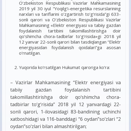
O‘zbekiston Respublikasi Vazirlar Mahkamasining
2019 yil 30 iyul “Yoqilg‘i-energetika resurslarining
narxlari va tariflarini o‘zgartirish to‘g‘risida”gi 633-
sonli qarori va O‘zbekiston Respublikasi Vazirlar
Mahkamasining «Elektr energiyasi va tabiiy gazdan
foydalanish tartibini takomillashtirishga doir
qo‘shimcha chora-tadbirlar to‘g‘risida»gi 2018 yil
12 yanvar 22-sonli qarori bilan tasdiqlangan “Elektr
energiyasidan foydalanish qoidalari”ga asosan
o‘rnatilgan.
Yuqorida ko‘rsatilgan Hukumat qaroriga ko‘ra:
– Vazirlar Mahkamasining “Elektr energiyasi va
tabiiy gazdan foydalanish tartibini
takomillashtirishga doir qo‘shimcha chora-
tadbirlar to‘g‘risida” 2018 yil 12 yanvardagi 22-
sonli qarori, 1-ilovasidagi 83-bandining uchinchi
xatboshidagi va 116-banddagi “6 oydan”so‘zlari “2
oydan”so‘zlari bilan almashtirilgan;