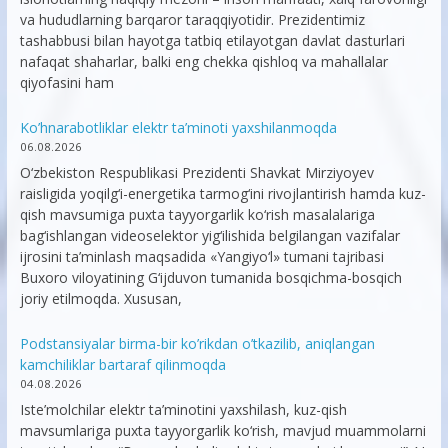
va hududlarning barqaror taraqqiyotidir. Prezidentimiz
tashabbusi bilan hayotga tatbiq etilayotgan davlat dasturlari
nafaqat shaharlar, balki eng chekka qishloq va mahallalar
qiyofasini ham
Ko’hnarabotliklar elektr ta’minoti yaxshilanmoqda
06.08.2026
O‘zbekiston Respublikasi Prezidenti Shavkat Mirziyoyev
raisligida yoqilg‘i-energetika tarmog‘ini rivojlantirish hamda kuz-
qish mavsumiga puxta tayyorgarlik ko‘rish masalalariga
bag‘ishlangan videoselektor yig‘ilishida belgilangan vazifalar
ijrosini ta’minlash maqsadida «Yangiyo‘l» tumani tajribasi
Buxoro viloyatining G‘ijduvon tumanida bosqichma-bosqich
joriy etilmoqda. Xususan,
Podstansiyalar birma-bir ko’rikdan o’tkazilib, aniqlangan
kamchiliklar bartaraf qilinmoqda
04.08.2026
Iste’molchilar elektr ta’minotini yaxshilash, kuz-qish
mavsumlariga puxta tayyorgarlik ko‘rish, mavjud muammolarni