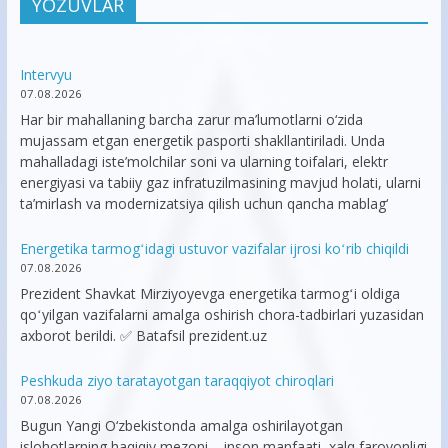
YOZUVLAR
Intervyu
07.08.2026
Har bir mahallaning barcha zarur ma’lumotlarni o‘zida
mujassam etgan energetik pasporti shakllantiriladi. Unda
mahalladagi iste’molchilar soni va ularning toifalari, elektr
energiyasi va tabiiy gaz infratuzilmasining mavjud holati, ularni
ta’mirlash va modernizatsiya qilish uchun qancha mablag‘
Energetika tarmogʻidagi ustuvor vazifalar ijrosi koʻrib chiqildi
07.08.2026
Prezident Shavkat Mirziyoyevga energetika tarmogʻi oldiga
qoʻyilgan vazifalarni amalga oshirish chora-tadbirlari yuzasidan
axborot berildi. ✅ Batafsil prezident.uz
Peshkuda ziyo taratayotgan taraqqiyot chiroqlari
07.08.2026
Bugun Yangi O‘zbekistonda amalga oshirilayotgan
islohotlarning haqiqiy mezoni – inson manfaati, xalq farovonligi