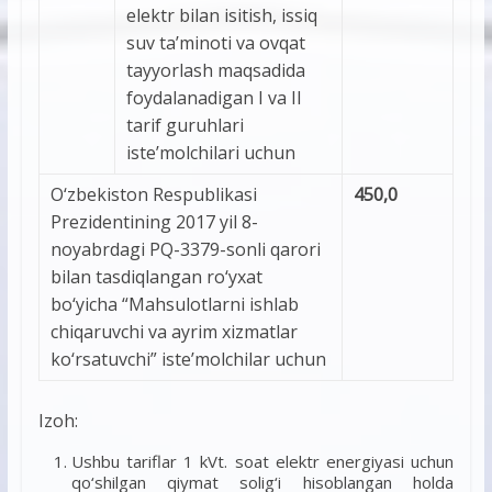
elektr bilan isitish, issiq
suv ta’minoti va ovqat
tayyorlash maqsadida
foydalanadigan I va II
tarif guruhlari
iste’molchilari uchun
O‘zbekiston Respublikasi
450,0
Prezidentining 2017 yil 8-
noyabrdagi PQ-3379-sonli qarori
bilan tasdiqlangan ro‘yxat
bo‘yicha “Mahsulotlarni ishlab
chiqaruvchi va ayrim xizmatlar
ko‘rsatuvchi” iste’molchilar uchun
Izoh:
Ushbu tariflar 1 kVt. soat elektr energiyasi uchun
qo‘shilgan qiymat solig‘i hisoblangan holda