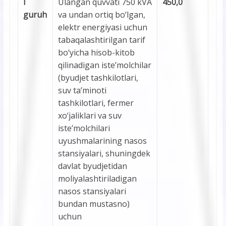
I
Ulangan quvvati 750 kVA
450,0
guruh
va undan ortiq bo‘lgan,
elektr energiyasi uchun
tabaqalashtirilgan tarif
bo‘yicha hisob-kitob
qilinadigan iste’molchilar
(byudjet tashkilotlari,
suv ta’minoti
tashkilotlari, fermer
xo‘jaliklari va suv
iste’molchilari
uyushmalarining nasos
stansiyalari, shuningdek
davlat byudjetidan
moliyalashtiriladigan
nasos stansiyalari
bundan mustasno)
uchun