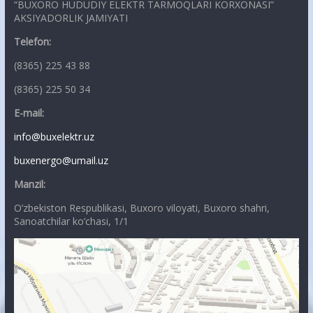
“BUXORO HUDUDIY ELEKTR TARMOQLARI KORXONASI”
AKSIYADORLIK JAMIYATI
Telefon:
(8365) 225 43 88
(8365) 225 50 34
E-mail:
info@buxelektr.uz
buxenergo@umail.uz
Manzil:
O’zbekiston Respublikasi, Buxoro viloyati, Buxoro shahri,
Sanoatchilar ko’chasi, 1/1