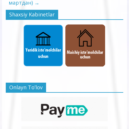
мартдан)
→
Shaxsiy Kabinetlar
Onlayn To’lov