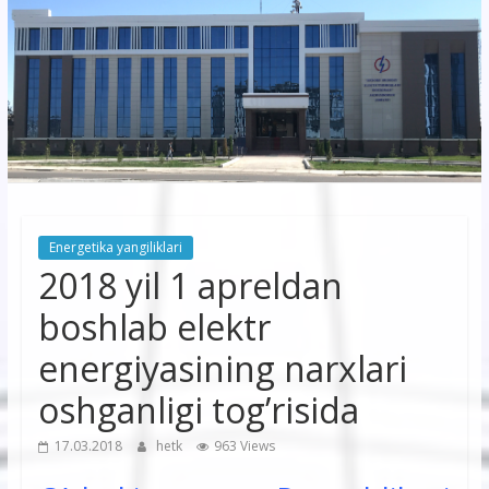
korxonasi”
AJ
“Buxoro
hududiy
elektr
tarmoqlari
Energetika yangiliklari
korxonasi”
2018 yil 1 apreldan
AJ
boshlab elektr
energiyasining narxlari
oshganligi tog’risida
17.03.2018
hetk
963 Views