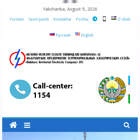
Skip
Yakshanba, Avgust 9, 2026
to
Yordam
Savol-Javob
Kontaktlar
Pochta
Oʻzbek
content
Русский
English
“Buxoro
hududiy
elektr
tarmoqlari