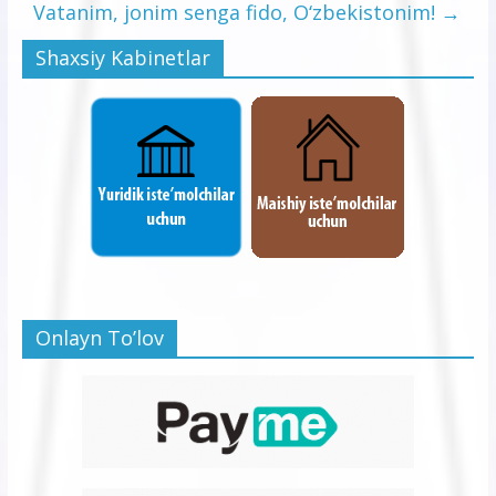
Vatanim, jonim senga fido, O‘zbekistonim!
→
Shaxsiy Kabinetlar
Onlayn To’lov