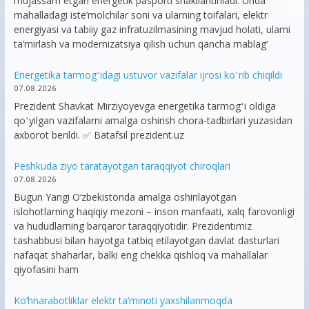
mujassam etgan energetik pasporti shakllantiriladi. Unda
mahalladagi iste’molchilar soni va ularning toifalari, elektr
energiyasi va tabiiy gaz infratuzilmasining mavjud holati, ularni
ta’mirlash va modernizatsiya qilish uchun qancha mablag‘
Energetika tarmogʻidagi ustuvor vazifalar ijrosi koʻrib chiqildi
07.08.2026
Prezident Shavkat Mirziyoyevga energetika tarmogʻi oldiga
qoʻyilgan vazifalarni amalga oshirish chora-tadbirlari yuzasidan
axborot berildi. ✅ Batafsil prezident.uz
Peshkuda ziyo taratayotgan taraqqiyot chiroqlari
07.08.2026
Bugun Yangi O‘zbekistonda amalga oshirilayotgan
islohotlarning haqiqiy mezoni – inson manfaati, xalq farovonligi
va hududlarning barqaror taraqqiyotidir. Prezidentimiz
tashabbusi bilan hayotga tatbiq etilayotgan davlat dasturlari
nafaqat shaharlar, balki eng chekka qishloq va mahallalar
qiyofasini ham
Ko’hnarabotliklar elektr ta’minoti yaxshilanmoqda