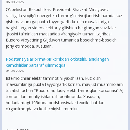
06.08.2026
O‘zbekiston Respublikasi Prezidenti Shavkat Mirziyoyev
raisligida yoqilg‘i-energetika tarmog‘ini rivojlantirish hamda kuz-
qish mavsumiga puxta tayyorgarlik ko‘rish masalalariga
bag‘ishlangan videoselektor yig‘ilishida belgilangan vazifalar
ijrosini ta’minlash maqsadida «Yangiyo‘l» tumani tajribasi
Buxoro viloyatining G‘ijduvon tumanida bosqichma-bosqich
joriy etilmoqda. Xususan,
Podstansiyalar birma-bir ko’rikdan o’tkazilib, aniqlangan
kamchiliklar bartaraf qilinmoqda
04.08.2026
Iste’molchilar elektr ta’minotini yaxshilash, kuz-qish
mavsumlariga puxta tayyorgarlik ko‘rish, mavjud muammolarni
tuzatish uchun “Buxoro hududiy elektr tarmoqlari korxonasi” AJ
tomonidan amaliy ishlar olib borilmoqda. Xususan,
hududlardagi 105dona podstansiyalar texnik jihatdan
o’rganilmoqda va kelib chiqishi mumkin