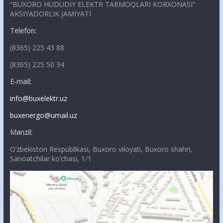
“BUXORO HUDUDIY ELEKTR TARMOQLARI KORXONASI”
AKSIYADORLIK JAMIYATI
Telefon:
(8365) 225 43 88
(8365) 225 50 34
E-mail:
info@buxelektr.uz
buxenergo@umail.uz
Manzil:
O’zbekiston Respublikasi, Buxoro viloyati, Buxoro shahri,
Sanoatchilar ko’chasi, 1/1