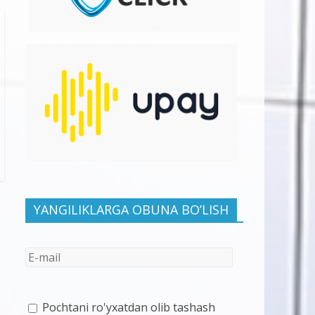
YANGILIKLARGA OBUNA BO’LISH
Pochtani ro'yxatdan olib tashash