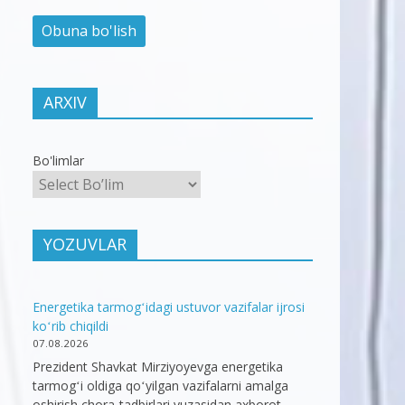
ARXIV
Bo'limlar
YOZUVLAR
Energetika tarmogʻidagi ustuvor vazifalar ijrosi
koʻrib chiqildi
07.08.2026
Prezident Shavkat Mirziyoyevga energetika
tarmogʻi oldiga qoʻyilgan vazifalarni amalga
oshirish chora-tadbirlari yuzasidan axborot