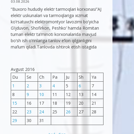
03.08.2026
“Buxoro hududiy elektr tarmoqlari korxonasi”AJ
elektr uskunalari va tarmoqlariga xizmat
ko’rsatuvchi elektromontyor lavozimi bo’yicha
G’ijduvon, Shofirkon, Peshko’ hamda Romitan
tuman elektr ta’minoti korxonalarida mavjud
bo’sh ish o’rinlariga tanlov e’lon qilganligini
ma’lum qiladi.Tanlovda ishtirok etish istagida
Avgust 2016
Du
Se
Ch
Pa
Ju
Sh
Ya
1
2
3
4
5
6
7
8
9
10
11
12
13
14
15
16
17
18
19
20
21
22
23
24
25
26
27
28
29
30
31