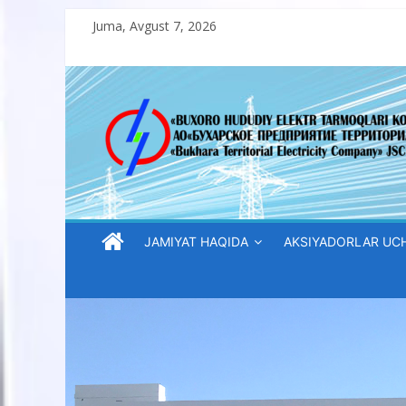
Skip
Juma, Avgust 7, 2026
to
content
“Buxoro
hududiy
elektr
tarmoqlari
JAMIYAT HAQIDA
AKSIYADORLAR UC
korxonasi”
AJ
“Buxoro