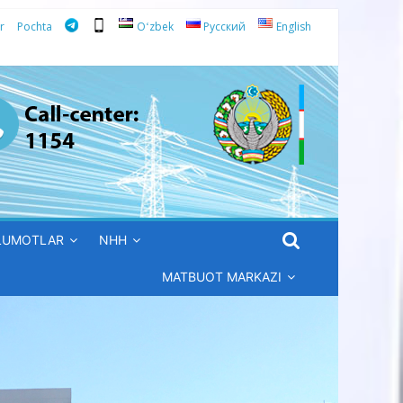
r
Pochta
Oʻzbek
Русский
English
’LUMOTLAR
NHH
MATBUOT MARKAZI