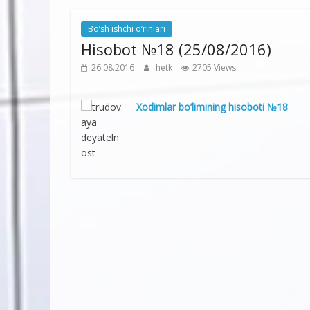
Bo’sh ishchi o’rinlari
Hisobot №18 (25/08/2016)
26.08.2016
hetk
2705 Views
Xodimlar bo’limining hisoboti №18