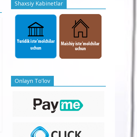
Shaxsiy Kabinetlar
Onlayn To’lov