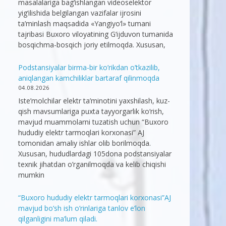
masalalariga bag‘ishlangan videoselektor
yig‘ilishida belgilangan vazifalar ijrosini
ta’minlash maqsadida «Yangiyo‘l» tumani
tajribasi Buxoro viloyatining G‘ijduvon tumanida
bosqichma-bosqich joriy etilmoqda. Xususan,
Podstansiyalar birma-bir ko’rikdan o’tkazilib,
aniqlangan kamchiliklar bartaraf qilinmoqda
04.08.2026
Iste’molchilar elektr ta’minotini yaxshilash, kuz-
qish mavsumlariga puxta tayyorgarlik ko‘rish,
mavjud muammolarni tuzatish uchun “Buxoro
hududiy elektr tarmoqlari korxonasi” AJ
tomonidan amaliy ishlar olib borilmoqda.
Xususan, hududlardagi 105dona podstansiyalar
texnik jihatdan o’rganilmoqda va kelib chiqishi
mumkin
“Buxoro hududiy elektr tarmoqlari korxonasi”AJ
mavjud bo’sh ish o’rinlariga tanlov e’lon
qilganligini ma’lum qiladi.