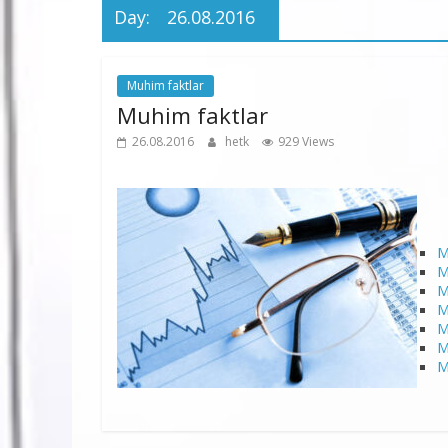
Day:
26.08.2016
Muhim faktlar
Muhim faktlar
26.08.2016
hetk
929 Views
M
M
M
M
M
M
M