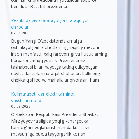
berildi. ✅ Batafsil prezident.uz
Peshkuda ziyo taratayotgan taraqqiyot
chiroqlari
07.08.2026
Bugun Yangi O‘zbekistonda amalga
oshirilayotgan islohotlarning haqiqiy mezoni –
inson manfaati, xalq farovonligi va hududlarning
barqaror taraqqiyotidir. Prezidentimiz
tashabbusi bilan hayotga tatbiq etilayotgan
davlat dasturlari nafaqat shaharlar, balki eng
chekka qishloq va mahallalar qiyofasini ham
Ko’hnarabotliklar elektr ta’minoti
yaxshilanmoqda
06.08.2026
O‘zbekiston Respublikasi Prezidenti Shavkat
Mirziyoyev raisligida yoqilg‘i-energetika
tarmog‘ini rivojlantirish hamda kuz-qish
mavsumiga puxta tayyorgarlik ko‘rish