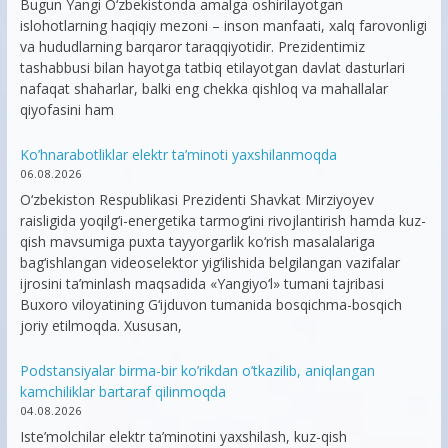
Bugun Yangi O‘zbekistonda amalga oshirilayotgan
islohotlarning haqiqiy mezoni – inson manfaati, xalq farovonligi
va hududlarning barqaror taraqqiyotidir. Prezidentimiz
tashabbusi bilan hayotga tatbiq etilayotgan davlat dasturlari
nafaqat shaharlar, balki eng chekka qishloq va mahallalar
qiyofasini ham
Ko’hnarabotliklar elektr ta’minoti yaxshilanmoqda
06.08.2026
O‘zbekiston Respublikasi Prezidenti Shavkat Mirziyoyev
raisligida yoqilg‘i-energetika tarmog‘ini rivojlantirish hamda kuz-
qish mavsumiga puxta tayyorgarlik ko‘rish masalalariga
bag‘ishlangan videoselektor yig‘ilishida belgilangan vazifalar
ijrosini ta’minlash maqsadida «Yangiyo‘l» tumani tajribasi
Buxoro viloyatining G‘ijduvon tumanida bosqichma-bosqich
joriy etilmoqda. Xususan,
Podstansiyalar birma-bir ko’rikdan o’tkazilib, aniqlangan
kamchiliklar bartaraf qilinmoqda
04.08.2026
Iste’molchilar elektr ta’minotini yaxshilash, kuz-qish