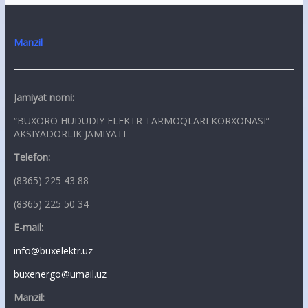
Manzil
Jamiyat nomi:
“BUXORO HUDUDIY ELEKTR TARMOQLARI KORXONASI”
AKSIYADORLIK JAMIYATI
Telefon:
(8365) 225 43 88
(8365) 225 50 34
E-mail:
info@buxelektr.uz
buxenergo@umail.uz
Manzil: