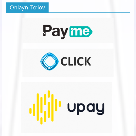
Onlayn To’lov