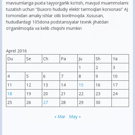
mavsumlariga puxta tayyorgarlik ko‘rish, mavjud muammolarni
tuzatish uchun “Buxoro hududiy elektr tarmoqlari korxonasi” AJ
tomonidan amaliy ishlar olib borilmoqda. Xususan,
hududlardagi 105dona podstansiyalar texnik jihatdan
o’rganilmoqda va kelib chiqishi mumkin
Aprel 2016
Du
Se
Ch
Pa
Ju
Sh
Ya
1
2
3
4
5
6
7
8
9
10
11
12
13
14
15
16
17
18
19
20
21
22
23
24
25
26
27
28
29
30
« Mar
May »