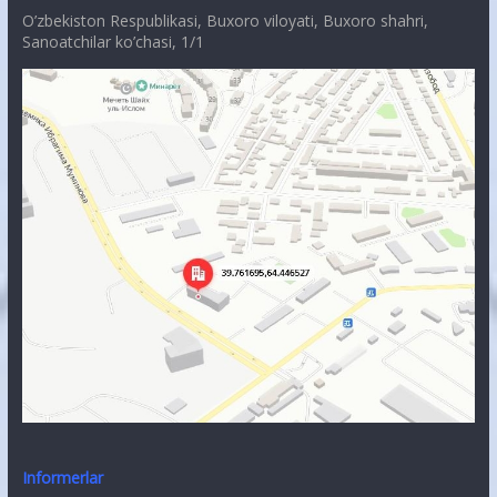
O’zbekiston Respublikasi, Buxoro viloyati, Buxoro shahri,
Sanoatchilar ko’chasi, 1/1
Informerlar