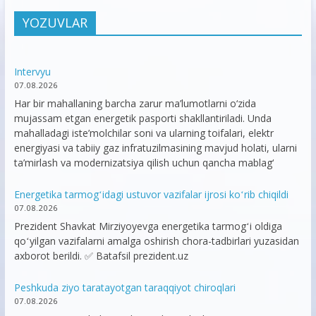
YOZUVLAR
Intervyu
07.08.2026
Har bir mahallaning barcha zarur ma’lumotlarni o‘zida
mujassam etgan energetik pasporti shakllantiriladi. Unda
mahalladagi iste’molchilar soni va ularning toifalari, elektr
energiyasi va tabiiy gaz infratuzilmasining mavjud holati, ularni
ta’mirlash va modernizatsiya qilish uchun qancha mablag‘
Energetika tarmogʻidagi ustuvor vazifalar ijrosi koʻrib chiqildi
07.08.2026
Prezident Shavkat Mirziyoyevga energetika tarmogʻi oldiga
qoʻyilgan vazifalarni amalga oshirish chora-tadbirlari yuzasidan
axborot berildi. ✅ Batafsil prezident.uz
Peshkuda ziyo taratayotgan taraqqiyot chiroqlari
07.08.2026