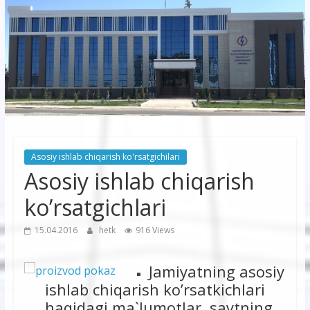
korxonasi”
AJ
“Buxoro
hududiy
elektr
tarmoqlari
Asosiy ishlab chiqarish ko'rsatgichilari
korxonasi”
Asosiy ishlab chiqarish
AJ
ko’rsatgichlari
15.04.2016
hetk
916 Views
Jamiyatning asosiy
ishlab chiqarish ko’rsatkichlari
haqidagi ma`lumotlar saytning