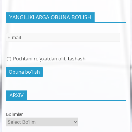
YANGILIKLARGA OBUNA BO’LISH
Pochtani ro'yxatdan olib tashash
ARXIV
Bo'limlar