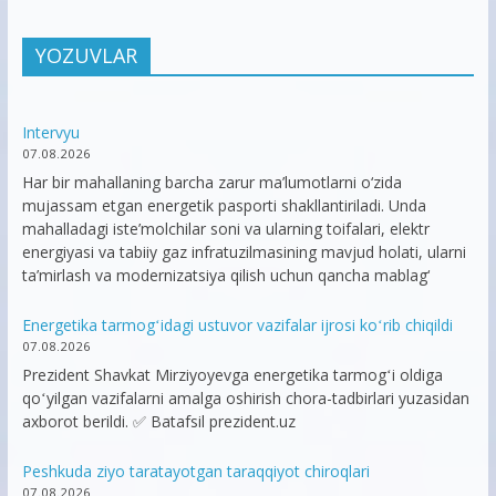
YOZUVLAR
Intervyu
07.08.2026
Har bir mahallaning barcha zarur ma’lumotlarni o‘zida
mujassam etgan energetik pasporti shakllantiriladi. Unda
mahalladagi iste’molchilar soni va ularning toifalari, elektr
energiyasi va tabiiy gaz infratuzilmasining mavjud holati, ularni
ta’mirlash va modernizatsiya qilish uchun qancha mablag‘
Energetika tarmogʻidagi ustuvor vazifalar ijrosi koʻrib chiqildi
07.08.2026
Prezident Shavkat Mirziyoyevga energetika tarmogʻi oldiga
qoʻyilgan vazifalarni amalga oshirish chora-tadbirlari yuzasidan
axborot berildi. ✅ Batafsil prezident.uz
Peshkuda ziyo taratayotgan taraqqiyot chiroqlari
07.08.2026