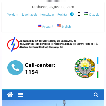
Skip
Dushanba, Avgust 10, 2026
to
Yordam
Savol-Javob
Kontaktlar
Pochta
Oʻzbek
content
Русский
English
“Buxoro
hududiy
elektr
tarmoqlari