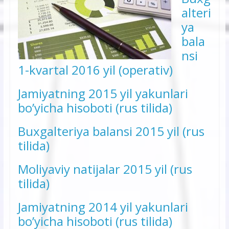
alteri
ya
bala
nsi
1-kvartal 2016 yil (operativ)
Jamiyatning 2015 yil yakunlari
bo’yicha hisoboti (rus tilida)
Buxgalteriya balansi 2015 yil (rus
tilida)
Moliyaviy natijalar 2015 yil (rus
tilida)
Jamiyatning 2014 yil yakunlari
bo’yicha hisoboti (rus tilida)