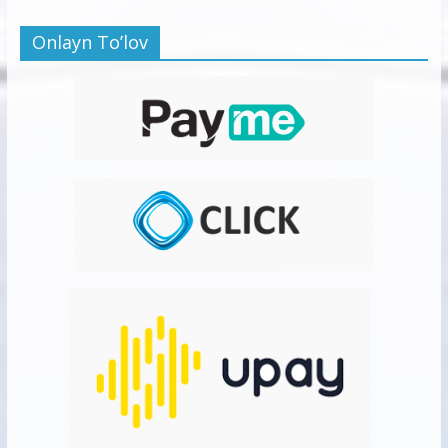
Onlayn To’lov