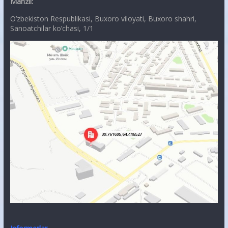
Manzil:
O’zbekiston Respublikasi, Buxoro viloyati, Buxoro shahri,
Sanoatchilar ko’chasi, 1/1