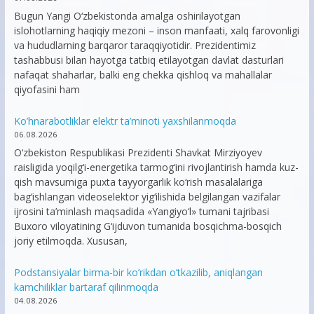
Bugun Yangi O‘zbekistonda amalga oshirilayotgan
islohotlarning haqiqiy mezoni – inson manfaati, xalq farovonligi
va hududlarning barqaror taraqqiyotidir. Prezidentimiz
tashabbusi bilan hayotga tatbiq etilayotgan davlat dasturlari
nafaqat shaharlar, balki eng chekka qishloq va mahallalar
qiyofasini ham
Ko’hnarabotliklar elektr ta’minoti yaxshilanmoqda
06.08.2026
O‘zbekiston Respublikasi Prezidenti Shavkat Mirziyoyev
raisligida yoqilg‘i-energetika tarmog‘ini rivojlantirish hamda kuz-
qish mavsumiga puxta tayyorgarlik ko‘rish masalalariga
bag‘ishlangan videoselektor yig‘ilishida belgilangan vazifalar
ijrosini ta’minlash maqsadida «Yangiyo‘l» tumani tajribasi
Buxoro viloyatining G‘ijduvon tumanida bosqichma-bosqich
joriy etilmoqda. Xususan,
Podstansiyalar birma-bir ko’rikdan o’tkazilib, aniqlangan
kamchiliklar bartaraf qilinmoqda
04.08.2026