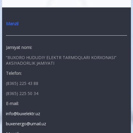
Manzil
Jamiyat nomi:
“BUXORO HUDUDIY ELEKTR TARMOQLARI KORXONASI”
AKSIYADORLIK JAMIYATI
Telefon:
(8365) 225 43 88
(8365) 225 50 34
E-mail:
info@buxelektr.uz
buxenergo@umail.uz