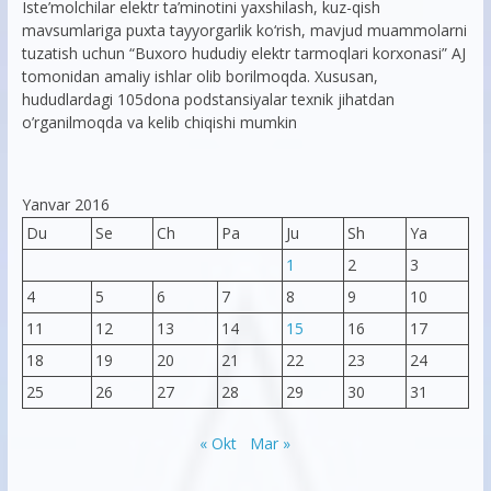
Iste’molchilar elektr ta’minotini yaxshilash, kuz-qish
mavsumlariga puxta tayyorgarlik ko‘rish, mavjud muammolarni
tuzatish uchun “Buxoro hududiy elektr tarmoqlari korxonasi” AJ
tomonidan amaliy ishlar olib borilmoqda. Xususan,
hududlardagi 105dona podstansiyalar texnik jihatdan
o’rganilmoqda va kelib chiqishi mumkin
Yanvar 2016
Du
Se
Ch
Pa
Ju
Sh
Ya
1
2
3
4
5
6
7
8
9
10
11
12
13
14
15
16
17
18
19
20
21
22
23
24
25
26
27
28
29
30
31
« Okt
Mar »