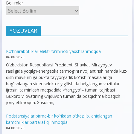
Bo'limlar
YOZUVLAR
Ko’hnarabotliklar elektr ta’minoti yaxshilanmoqda
06.08.2026
O‘zbekiston Respublikasi Prezidenti Shavkat Mirziyoyev
raisligida yoqilg‘i-energetika tarmog‘ini rivojlantirish hamda kuz-
qish mavsumiga puxta tayyorgarlik ko‘rish masalalariga
bag‘ishlangan videoselektor yig‘ilishida belgilangan vazifalar
ijrosini ta’minlash maqsadida «Yangiyo‘l» tumani tajribasi
Buxoro viloyatining G‘ijduvon tumanida bosqichma-bosqich
joriy etilmoqda. Xususan,
Podstansiyalar birma-bir ko’rikdan o’tkazilib, aniqlangan
kamchiliklar bartaraf qilinmoqda
04.08.2026