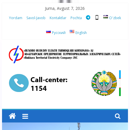
Skip
Juma, Avgust 7, 2026
to
Yordam
Savol-Javob
Kontaktlar
Pochta
Oʻzbek
content
Русский
English
“Buxoro
hududiy
elektr
tarmoqlari