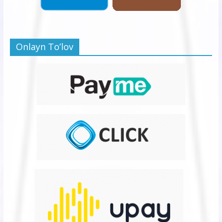
Onlayn To’lov