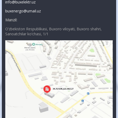
info@buxelektr.uz
buxenergo@umail.uz
Manzil:
O’zbekiston Respublikasi, Buxoro viloyati, Buxoro shahri,
Sanoatchilar ko’chasi, 1/1