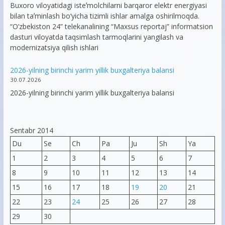
Buxoro viloyatidagi isteʼmolchilarni barqaror elektr energiyasi
bilan taʼminlash bo‘yicha tizimli ishlar amalga oshirilmoqda.
“O’zbekiston 24” telekanalining “Maxsus reportaj” informatsion
dasturi viloyatda taqsimlash tarmoqlarini yangilash va
modernizatsiya qilish ishlari
2026-yilning birinchi yarim yillik buxgalteriya balansi
30.07.2026
2026-yilning birinchi yarim yillik buxgalteriya balansi
Sentabr 2014
Du
Se
Ch
Pa
Ju
Sh
Ya
1
2
3
4
5
6
7
8
9
10
11
12
13
14
15
16
17
18
19
20
21
22
23
24
25
26
27
28
29
30