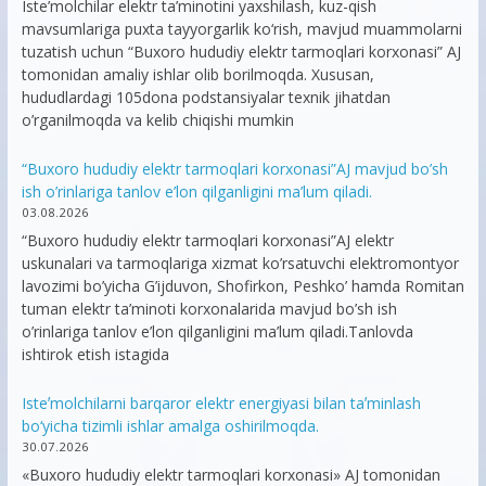
Iste’molchilar elektr ta’minotini yaxshilash, kuz-qish
mavsumlariga puxta tayyorgarlik ko‘rish, mavjud muammolarni
tuzatish uchun “Buxoro hududiy elektr tarmoqlari korxonasi” AJ
tomonidan amaliy ishlar olib borilmoqda. Xususan,
hududlardagi 105dona podstansiyalar texnik jihatdan
o’rganilmoqda va kelib chiqishi mumkin
“Buxoro hududiy elektr tarmoqlari korxonasi”AJ mavjud bo’sh
ish o’rinlariga tanlov e’lon qilganligini ma’lum qiladi.
03.08.2026
“Buxoro hududiy elektr tarmoqlari korxonasi”AJ elektr
uskunalari va tarmoqlariga xizmat ko’rsatuvchi elektromontyor
lavozimi bo’yicha G’ijduvon, Shofirkon, Peshko’ hamda Romitan
tuman elektr ta’minoti korxonalarida mavjud bo’sh ish
o’rinlariga tanlov e’lon qilganligini ma’lum qiladi.Tanlovda
ishtirok etish istagida
Isteʼmolchilarni barqaror elektr energiyasi bilan taʼminlash
bo‘yicha tizimli ishlar amalga oshirilmoqda.
30.07.2026
«Buxoro hududiy elektr tarmoqlari korxonasi» AJ tomonidan