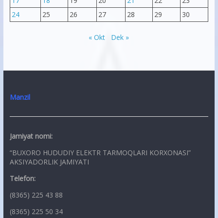
17
18
19
20
21
22
23
24
25
26
27
28
29
30
« Okt
Dek »
Manzil
Jamiyat nomi:
“BUXORO HUDUDIY ELEKTR TARMOQLARI KORXONASI”
AKSIYADORLIK JAMIYATI
Telefon:
(8365) 225 43 88
(8365) 225 50 34