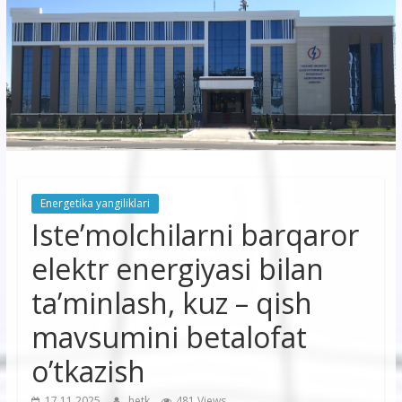
korxonasi”
AJ
“Buxoro
hududiy
elektr
tarmoqlari
Energetika yangiliklari
korxonasi”
Iste’molchilarni barqaror
AJ
elektr energiyasi bilan
ta’minlash, kuz – qish
mavsumini betalofat
o’tkazish
17.11.2025
hetk
481 Views