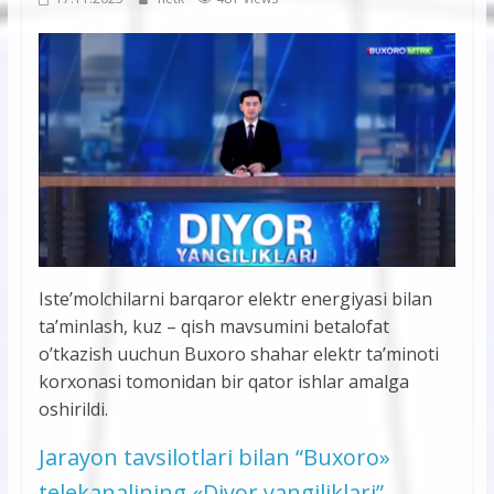
Iste’molchilarni barqaror elektr energiyasi bilan
ta’minlash, kuz – qish mavsumini betalofat
o’tkazish uuchun Buxoro shahar elektr ta’minoti
korxonasi tomonidan bir qator ishlar amalga
oshirildi.
Jarayon tavsilotlari bilan “Buxoro»
telekanalining «Diyor yangiliklari”