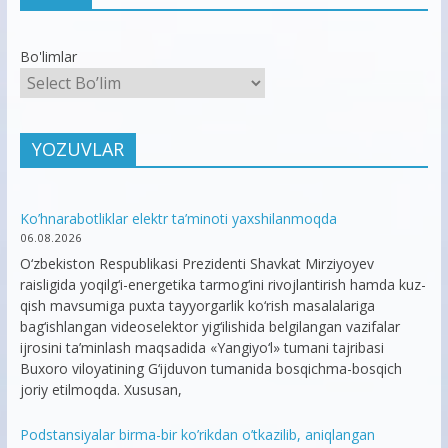
Bo'limlar
YOZUVLAR
Ko’hnarabotliklar elektr ta’minoti yaxshilanmoqda
06.08.2026
O‘zbekiston Respublikasi Prezidenti Shavkat Mirziyoyev
raisligida yoqilg‘i-energetika tarmog‘ini rivojlantirish hamda kuz-
qish mavsumiga puxta tayyorgarlik ko‘rish masalalariga
bag‘ishlangan videoselektor yig‘ilishida belgilangan vazifalar
ijrosini ta’minlash maqsadida «Yangiyo‘l» tumani tajribasi
Buxoro viloyatining G‘ijduvon tumanida bosqichma-bosqich
joriy etilmoqda. Xususan,
Podstansiyalar birma-bir ko’rikdan o’tkazilib, aniqlangan