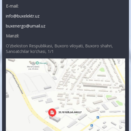
E-mail:
info@buxelektr.uz
buxenergo@umail.uz
Manzil:
O’zbekiston Respublikasi, Buxoro viloyati, Buxoro shahri,
Sanoatchilar ko’chasi, 1/1