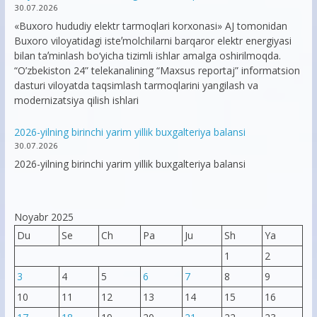
30.07.2026
«Buxoro hududiy elektr tarmoqlari korxonasi» AJ tomonidan
Buxoro viloyatidagi isteʼmolchilarni barqaror elektr energiyasi
bilan taʼminlash bo‘yicha tizimli ishlar amalga oshirilmoqda.
“O’zbekiston 24” telekanalining “Maxsus reportaj” informatsion
dasturi viloyatda taqsimlash tarmoqlarini yangilash va
modernizatsiya qilish ishlari
2026-yilning birinchi yarim yillik buxgalteriya balansi
30.07.2026
2026-yilning birinchi yarim yillik buxgalteriya balansi
Noyabr 2025
Du
Se
Ch
Pa
Ju
Sh
Ya
1
2
3
4
5
6
7
8
9
10
11
12
13
14
15
16