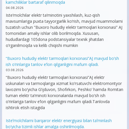
kamchiliklar bartaraf qilinmoqda
04.08.2026
Iste’molchilar elektr ta’minotini yaxshilash, kuz-qish
mavsumlariga puxta tayyorgarlik ko‘rish, mavjud muammolarni
tuzatish uchun “Buxoro hududiy elektr tarmoqlari korxonasi” AJ
tomonidan amaliy ishlar olib borilmoqda. Xususan,
hududlardagi 105dona podstansiyalar texnik jihatdan
o’rganilmoqda va kelib chiqishi mumkin
“Buxoro hududiy elektr tarmoqlari korxonasi”AJ mavjud bo’sh
ish o’rinlariga tanlov e’lon qilganligini ma’lum qiladi.
03.08.2026
“Buxoro hududiy elektr tarmoqlari korxonasi”AJ elektr
uskunalari va tarmoqlariga xizmat ko’rsatuvchi elektromontyor
lavozimi bo’yicha G’ijduvon, Shofirkon, Peshko’ hamda Romitan
tuman elektr ta’minoti korxonalarida mavjud bo’sh ish
o’rinlariga tanlov e’lon qilganligini ma’lum qiladi.Tanlovda
ishtirok etish istagida
Isteʼmolchilarni barqaror elektr energiyasi bilan taʼminlash
bo‘yicha tizimli ishlar amalga oshirilmoqda.