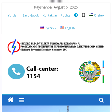
Skip
Payshanba, Avgust 6, 2026
to
Yordam
Savol-Javob
Kontaktlar
Pochta
Oʻzbek
content
Русский
English
“Buxoro
hududiy
elektr
tarmoqlari