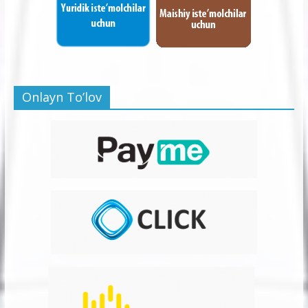
Onlayn To’lov