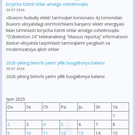
bo‘yicha tizimli ishlar amalga oshirilmoqda.
30.07.2026
«Buxoro hududiy elektr tarmoqlari korxonasi» AJ tomonidan
Buxoro viloyatidagi isteʼmolchilarni barqaror elektr energiyasi
bilan taʼminlash bo‘yicha tizimli ishlar amalga oshirilmoqda.
“O’zbekiston 24” telekanalining “Maxsus reportaj” informatsion
dasturi viloyatda taqsimlash tarmoqlarini yangilash va
modernizatsiya qilish ishlari
2026-yilning birinchi yarim yillik buxgalteriya balansi
30.07.2026
2026-yilning birinchi yarim yillik buxgalteriya balansi
Iyun 2025
Du
Se
Ch
Pa
Ju
Sh
Ya
1
2
3
4
5
6
7
8
9
10
11
12
13
14
15