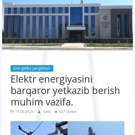
korxonasi”
AJ
“Buxoro
hududiy
elektr
tarmoqlari
Energetika yangiliklari
korxonasi”
Elektr energiyasini
AJ
barqaror yetkazib berish
muhim vazifa.
19.06.2025
hetk
637 Views