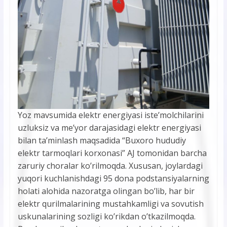
Yoz mavsumida elektr energiyasi iste’molchilarini
uzluksiz va me’yor darajasidagi elektr energiyasi
bilan ta’minlash maqsadida “Buxoro hududiy
elektr tarmoqlari korxonasi” AJ tomonidan barcha
zaruriy choralar ko’rilmoqda. Xususan, joylardagi
yuqori kuchlanishdagi 95 dona podstansiyalarning
holati alohida nazoratga olingan bo’lib, har bir
elektr qurilmalarining mustahkamligi va sovutish
uskunalarining sozligi ko’rikdan o’tkazilmoqda.