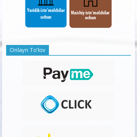
Onlayn To’lov