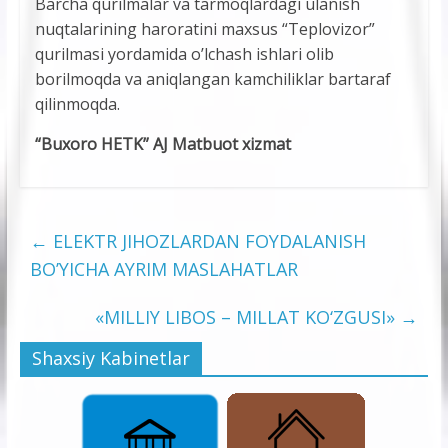
Barcha qurilmalar va tarmoqlardagi ulanish
nuqtalarining haroratini maxsus “Teplovizor”
qurilmasi yordamida o’lchash ishlari olib
borilmoqda va aniqlangan kamchiliklar bartaraf
qilinmoqda.
“Buxoro HETK” AJ Matbuot xizmat
←
ELEKTR JIHOZLARDAN FOYDALANISH
BO’YICHA AYRIM MASLAHATLAR
«MILLIY LIBOS – MILLAT KO‘ZGUSI»
→
Shaxsiy Kabinetlar