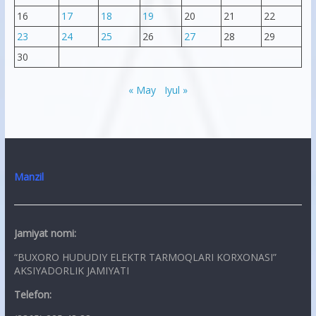
16
17
18
19
20
21
22
23
24
25
26
27
28
29
30
« May
Iyul »
Manzil
Jamiyat nomi:
“BUXORO HUDUDIY ELEKTR TARMOQLARI KORXONASI”
AKSIYADORLIK JAMIYATI
Telefon: