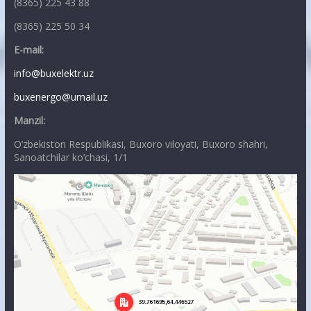
(8365) 225 43 88
(8365) 225 50 34
E-mail:
info@buxelektr.uz
buxenergo@umail.uz
Manzil:
O’zbekiston Respublikasi, Buxoro viloyati, Buxoro shahri,
Sanoatchilar ko’chasi, 1/1