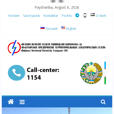
Skip
Payshanba, Avgust 6, 2026
to
Yordam
Savol-Javob
Kontaktlar
Pochta
Oʻzbek
content
Русский
English
“Buxoro
hududiy
elektr
tarmoqlari