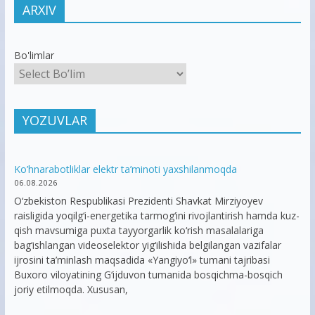
ARXIV
Bo'limlar
YOZUVLAR
Ko’hnarabotliklar elektr ta’minoti yaxshilanmoqda
06.08.2026
O‘zbekiston Respublikasi Prezidenti Shavkat Mirziyoyev
raisligida yoqilg‘i-energetika tarmog‘ini rivojlantirish hamda kuz-
qish mavsumiga puxta tayyorgarlik ko‘rish masalalariga
bag‘ishlangan videoselektor yig‘ilishida belgilangan vazifalar
ijrosini ta’minlash maqsadida «Yangiyo‘l» tumani tajribasi
Buxoro viloyatining G‘ijduvon tumanida bosqichma-bosqich
joriy etilmoqda. Xususan,