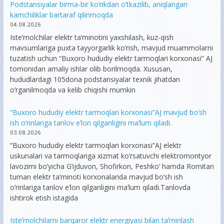
Podstansiyalar birma-bir ko’rikdan o’tkazilib, aniqlangan
kamchiliklar bartaraf qilinmoqda
04.08.2026
Iste’molchilar elektr ta’minotini yaxshilash, kuz-qish
mavsumlariga puxta tayyorgarlik ko‘rish, mavjud muammolarni
tuzatish uchun “Buxoro hududiy elektr tarmoqlari korxonasi” AJ
tomonidan amaliy ishlar olib borilmoqda. Xususan,
hududlardagi 105dona podstansiyalar texnik jihatdan
o’rganilmoqda va kelib chiqishi mumkin
“Buxoro hududiy elektr tarmoqlari korxonasi”AJ mavjud bo’sh
ish o’rinlariga tanlov e’lon qilganligini ma’lum qiladi.
03.08.2026
“Buxoro hududiy elektr tarmoqlari korxonasi”AJ elektr
uskunalari va tarmoqlariga xizmat ko’rsatuvchi elektromontyor
lavozimi bo’yicha G’ijduvon, Shofirkon, Peshko’ hamda Romitan
tuman elektr ta’minoti korxonalarida mavjud bo’sh ish
o’rinlariga tanlov e’lon qilganligini ma’lum qiladi.Tanlovda
ishtirok etish istagida
Isteʼmolchilarni barqaror elektr energiyasi bilan taʼminlash