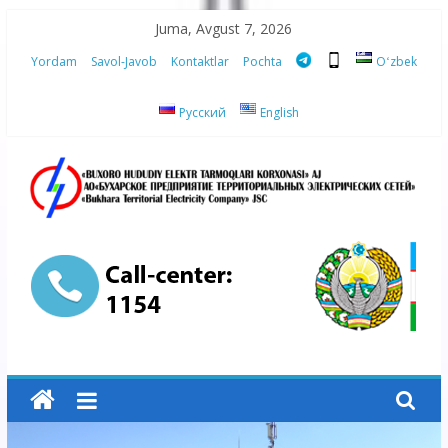
Skip
Juma, Avgust 7, 2026
to
Yordam
Savol-Javob
Kontaktlar
Pochta
Oʻzbek
content
Русский
English
“Buxoro
hududiy
elektr
tarmoqlari