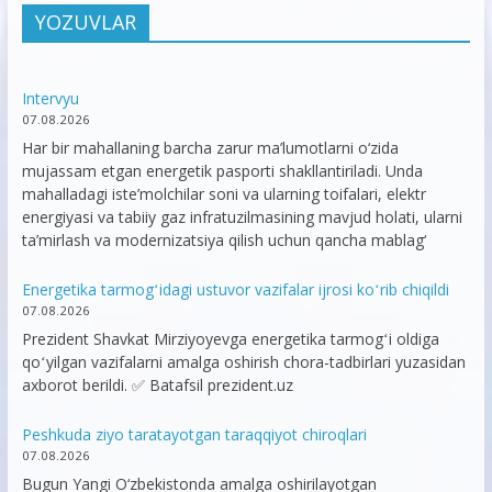
YOZUVLAR
Intervyu
07.08.2026
Har bir mahallaning barcha zarur ma’lumotlarni o‘zida
mujassam etgan energetik pasporti shakllantiriladi. Unda
mahalladagi iste’molchilar soni va ularning toifalari, elektr
energiyasi va tabiiy gaz infratuzilmasining mavjud holati, ularni
ta’mirlash va modernizatsiya qilish uchun qancha mablag‘
Energetika tarmogʻidagi ustuvor vazifalar ijrosi koʻrib chiqildi
07.08.2026
Prezident Shavkat Mirziyoyevga energetika tarmogʻi oldiga
qoʻyilgan vazifalarni amalga oshirish chora-tadbirlari yuzasidan
axborot berildi. ✅ Batafsil prezident.uz
Peshkuda ziyo taratayotgan taraqqiyot chiroqlari
07.08.2026
Bugun Yangi O‘zbekistonda amalga oshirilayotgan