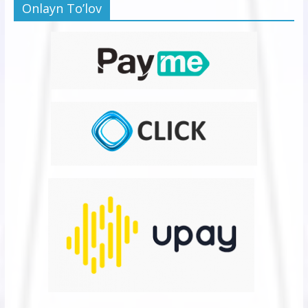
Onlayn To’lov