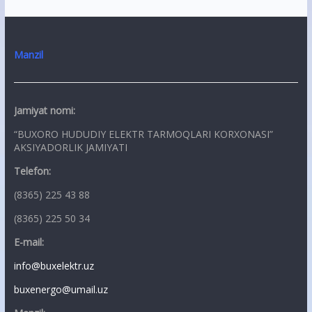
Manzil
Jamiyat nomi:
“BUXORO HUDUDIY ELEKTR TARMOQLARI KORXONASI”
AKSIYADORLIK JAMIYATI
Telefon:
(8365) 225 43 88
(8365) 225 50 34
E-mail:
info@buxelektr.uz
buxenergo@umail.uz