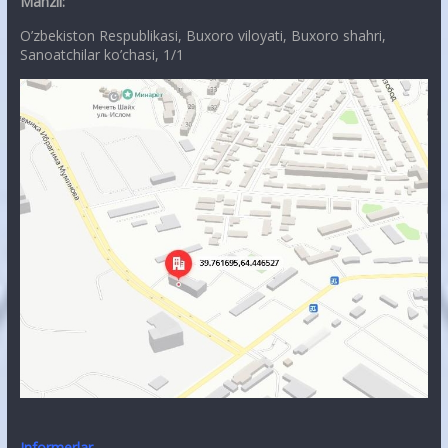
Manzil:
O’zbekiston Respublikasi, Buxoro viloyati, Buxoro shahri,
Sanoatchilar ko’chasi, 1/1
Informerlar