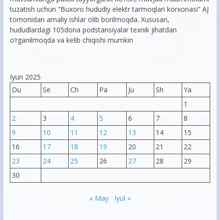
tuzatish uchun “Buxoro hududiy elektr tarmoqlari korxonasi” AJ
tomonidan amaliy ishlar olib borilmoqda. Xususan,
hududlardagi 105dona podstansiyalar texnik jihatdan
o’rganilmoqda va kelib chiqishi mumkin
Iyun 2025
Du
Se
Ch
Pa
Ju
Sh
Ya
1
2
3
4
5
6
7
8
9
10
11
12
13
14
15
16
17
18
19
20
21
22
23
24
25
26
27
28
29
30
« May
Iyul »