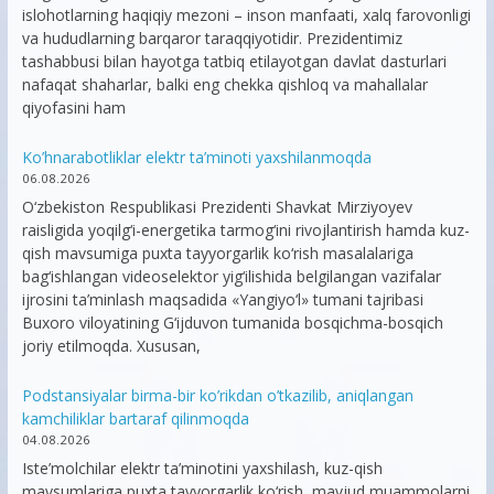
islohotlarning haqiqiy mezoni – inson manfaati, xalq farovonligi
va hududlarning barqaror taraqqiyotidir. Prezidentimiz
tashabbusi bilan hayotga tatbiq etilayotgan davlat dasturlari
nafaqat shaharlar, balki eng chekka qishloq va mahallalar
qiyofasini ham
Ko’hnarabotliklar elektr ta’minoti yaxshilanmoqda
06.08.2026
O‘zbekiston Respublikasi Prezidenti Shavkat Mirziyoyev
raisligida yoqilg‘i-energetika tarmog‘ini rivojlantirish hamda kuz-
qish mavsumiga puxta tayyorgarlik ko‘rish masalalariga
bag‘ishlangan videoselektor yig‘ilishida belgilangan vazifalar
ijrosini ta’minlash maqsadida «Yangiyo‘l» tumani tajribasi
Buxoro viloyatining G‘ijduvon tumanida bosqichma-bosqich
joriy etilmoqda. Xususan,
Podstansiyalar birma-bir ko’rikdan o’tkazilib, aniqlangan
kamchiliklar bartaraf qilinmoqda
04.08.2026
Iste’molchilar elektr ta’minotini yaxshilash, kuz-qish
mavsumlariga puxta tayyorgarlik ko‘rish, mavjud muammolarni