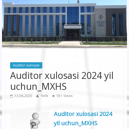
korxonasi”
AJ
“Buxoro
hududiy
elektr
tarmoqlari
Auditor xulosasi
korxonasi”
Auditor xulosasi 2024 yil
AJ
uchun_MXHS
13.06.2025
hetk
931 Views
Auditor xulosasi 2024
yil uchun_MXHS