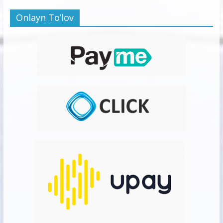
Onlayn To’lov