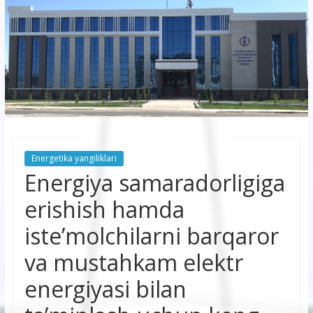
korxonasi”
AJ
“Buxoro
hududiy
elektr
tarmoqlari
Energetika yangiliklari
korxonasi”
Energiya samaradorligiga
AJ
erishish hamda
iste’molchilarni barqaror
va mustahkam elektr
energiyasi bilan