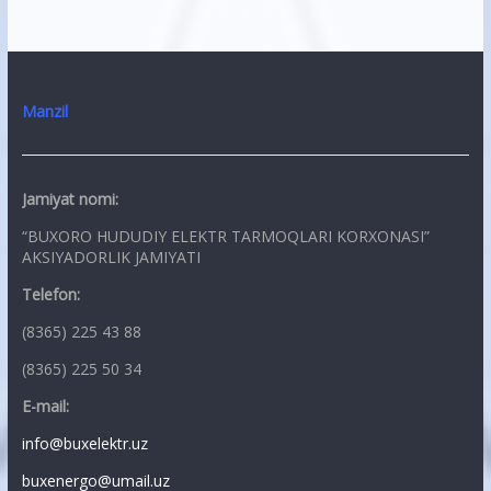
Manzil
Jamiyat nomi:
“BUXORO HUDUDIY ELEKTR TARMOQLARI KORXONASI”
AKSIYADORLIK JAMIYATI
Telefon:
(8365) 225 43 88
(8365) 225 50 34
E-mail:
info@buxelektr.uz
buxenergo@umail.uz