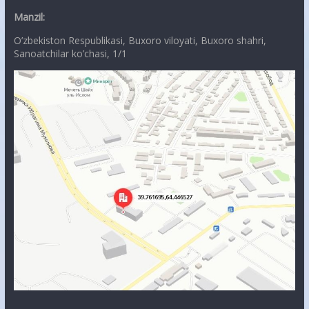
Manzil:
O’zbekiston Respublikasi, Buxoro viloyati, Buxoro shahri,
Sanoatchilar ko’chasi, 1/1