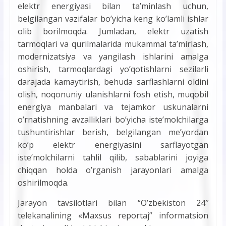
elektr energiyasi bilan ta’minlash uchun,
belgilangan vazifalar bo’yicha keng ko’lamli ishlar
olib borilmoqda. Jumladan, elektr uzatish
tarmoqlari va qurilmalarida mukammal ta’mirlash,
modernizatsiya va yangilash ishlarini amalga
oshirish, tarmoqlardagi yo’qotishlarni sezilarli
darajada kamaytirish, behuda sarflashlarni oldini
olish, noqonuniy ulanishlarni fosh etish, muqobil
energiya manbalari va tejamkor uskunalarni
o’rnatishning avzalliklari bo’yicha iste’molchilarga
tushuntirishlar berish, belgilangan me’yordan
ko’p elektr energiyasini sarflayotgan
iste’molchilarni tahlil qilib, sabablarini joyiga
chiqqan holda o’rganish jarayonlari amalga
oshirilmoqda.
Jarayon tavsilotlari bilan “O’zbekiston 24″
telekanalining «Maxsus reportaj” informatsion