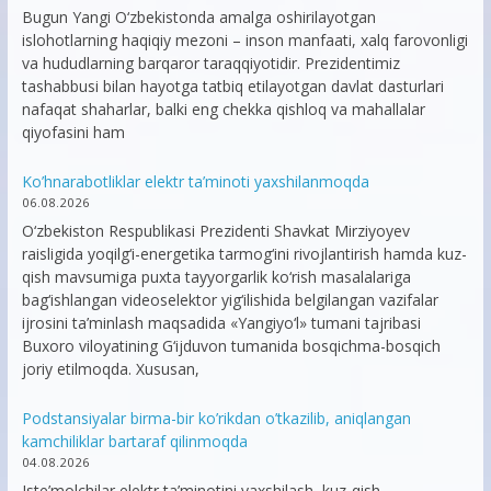
Bugun Yangi O‘zbekistonda amalga oshirilayotgan
islohotlarning haqiqiy mezoni – inson manfaati, xalq farovonligi
va hududlarning barqaror taraqqiyotidir. Prezidentimiz
tashabbusi bilan hayotga tatbiq etilayotgan davlat dasturlari
nafaqat shaharlar, balki eng chekka qishloq va mahallalar
qiyofasini ham
Ko’hnarabotliklar elektr ta’minoti yaxshilanmoqda
06.08.2026
O‘zbekiston Respublikasi Prezidenti Shavkat Mirziyoyev
raisligida yoqilg‘i-energetika tarmog‘ini rivojlantirish hamda kuz-
qish mavsumiga puxta tayyorgarlik ko‘rish masalalariga
bag‘ishlangan videoselektor yig‘ilishida belgilangan vazifalar
ijrosini ta’minlash maqsadida «Yangiyo‘l» tumani tajribasi
Buxoro viloyatining G‘ijduvon tumanida bosqichma-bosqich
joriy etilmoqda. Xususan,
Podstansiyalar birma-bir ko’rikdan o’tkazilib, aniqlangan
kamchiliklar bartaraf qilinmoqda
04.08.2026
Iste’molchilar elektr ta’minotini yaxshilash, kuz-qish