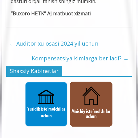
dasturi orqali tanishishingiz mumkin.
“Buxoro HETK” AJ matbuot xizmati
←
Auditor xulosasi 2024 yil uchun
Kompensatsiya kimlarga beriladi?
→
Shaxsiy Kabinetlar