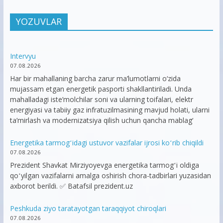
YOZUVLAR
Intervyu
07.08.2026
Har bir mahallaning barcha zarur ma’lumotlarni o‘zida
mujassam etgan energetik pasporti shakllantiriladi. Unda
mahalladagi iste’molchilar soni va ularning toifalari, elektr
energiyasi va tabiiy gaz infratuzilmasining mavjud holati, ularni
ta’mirlash va modernizatsiya qilish uchun qancha mablag‘
Energetika tarmogʻidagi ustuvor vazifalar ijrosi koʻrib chiqildi
07.08.2026
Prezident Shavkat Mirziyoyevga energetika tarmogʻi oldiga
qoʻyilgan vazifalarni amalga oshirish chora-tadbirlari yuzasidan
axborot berildi. ✅ Batafsil prezident.uz
Peshkuda ziyo taratayotgan taraqqiyot chiroqlari
07.08.2026