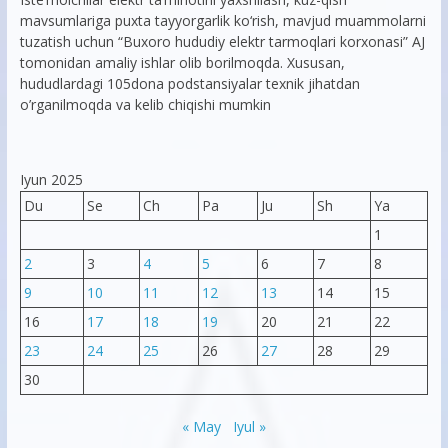
mavsumlariga puxta tayyorgarlik ko‘rish, mavjud muammolarni
tuzatish uchun “Buxoro hududiy elektr tarmoqlari korxonasi” AJ
tomonidan amaliy ishlar olib borilmoqda. Xususan,
hududlardagi 105dona podstansiyalar texnik jihatdan
o’rganilmoqda va kelib chiqishi mumkin
Iyun 2025
Du
Se
Ch
Pa
Ju
Sh
Ya
1
2
3
4
5
6
7
8
9
10
11
12
13
14
15
16
17
18
19
20
21
22
23
24
25
26
27
28
29
30
« May
Iyul »