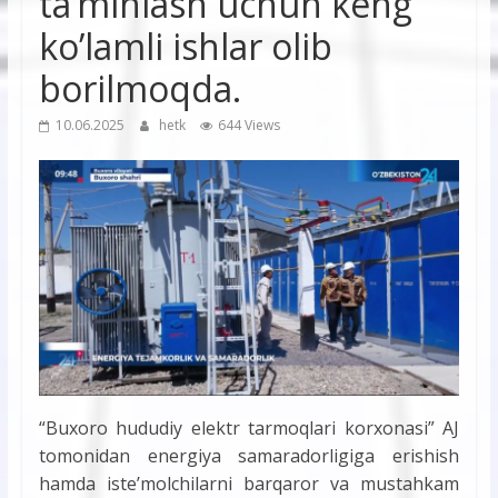
ta’minlash uchun keng
ko’lamli ishlar olib
borilmoqda.
10.06.2025
hetk
644 Views
“Buxoro hududiy elektr tarmoqlari korxonasi” AJ
tomonidan energiya samaradorligiga erishish
hamda iste’molchilarni barqaror va mustahkam