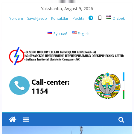
Skip
Yakshanba, Avgust 9, 2026
to
Yordam
Savol-Javob
Kontaktlar
Pochta
Oʻzbek
content
Русский
English
“Buxoro
hududiy
elektr
tarmoqlari