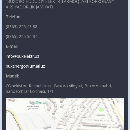
“BUXORO HUDUDIY ELEKTR TARMOQLARI KORXONASI”
AKSIYADORLIK JAMIYATI
Telefon:
(8365) 225 43 88
(8365) 225 50 34
E-mail:
info@buxelektr.uz
buxenergo@umail.uz
Manzil:
O’zbekiston Respublikasi, Buxoro viloyati, Buxoro shahri,
Sanoatchilar ko’chasi, 1/1