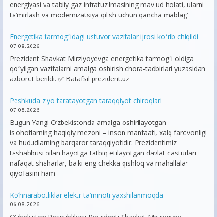
energiyasi va tabiiy gaz infratuzilmasining mavjud holati, ularni
ta’mirlash va modernizatsiya qilish uchun qancha mablag‘
Energetika tarmogʻidagi ustuvor vazifalar ijrosi koʻrib chiqildi
07.08.2026
Prezident Shavkat Mirziyoyevga energetika tarmogʻi oldiga
qoʻyilgan vazifalarni amalga oshirish chora-tadbirlari yuzasidan
axborot berildi. ✅ Batafsil prezident.uz
Peshkuda ziyo taratayotgan taraqqiyot chiroqlari
07.08.2026
Bugun Yangi O‘zbekistonda amalga oshirilayotgan
islohotlarning haqiqiy mezoni – inson manfaati, xalq farovonligi
va hududlarning barqaror taraqqiyotidir. Prezidentimiz
tashabbusi bilan hayotga tatbiq etilayotgan davlat dasturlari
nafaqat shaharlar, balki eng chekka qishloq va mahallalar
qiyofasini ham
Ko’hnarabotliklar elektr ta’minoti yaxshilanmoqda
06.08.2026
O‘zbekiston Respublikasi Prezidenti Shavkat Mirziyoyev