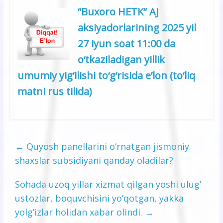
“Buxoro HETK” AJ
aksiyadorlarining 2025 yil
27 iyun soat 11:00 da
o‘tkaziladigan yillik
umumiy yig‘ilishi to‘g‘risida e’lon (to‘liq
matni rus tilida)
←
Quyosh panellarini o‘rnatgan jismoniy
shaxslar subsidiyani qanday oladilar?
Sohada uzoq yillar xizmat qilgan yoshi ulug’
ustozlar, boquvchisini yo’qotgan, yakka
yolg’izlar holidan xabar olindi.
→