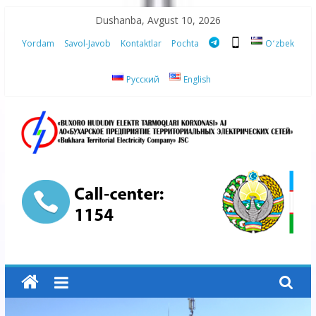
Skip
Dushanba, Avgust 10, 2026
to
Yordam
Savol-Javob
Kontaktlar
Pochta
Oʻzbek
content
Русский
English
“Buxoro
hududiy
elektr
tarmoqlari