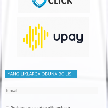
YANGILIKLARGA OBUNA BO’LISH
Pochtani ro'yxatdan olib tashash