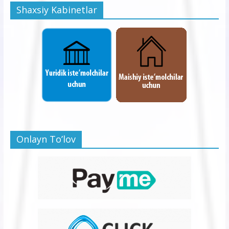
Shaxsiy Kabinetlar
Onlayn To’lov