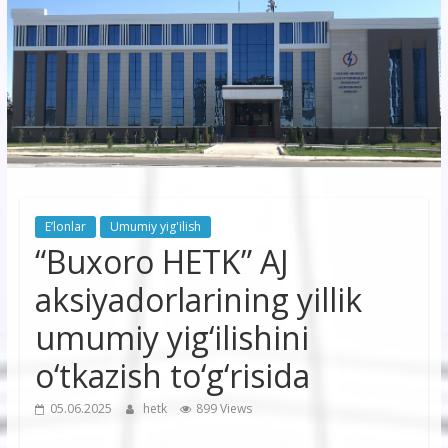
korxonasi”
AJ
“Buxoro
hududiy
elektr
tarmoqlari
E’lonlar
Umumiy yig'ilish
korxonasi”
“Buxoro HETK” AJ
AJ
aksiyadorlarining yillik
umumiy yig‘ilishini
o‘tkazish to‘g‘risida
05.06.2025
hetk
899 Views