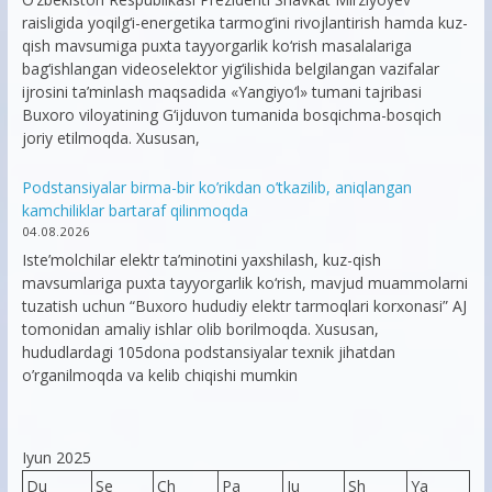
raisligida yoqilg‘i-energetika tarmog‘ini rivojlantirish hamda kuz-
qish mavsumiga puxta tayyorgarlik ko‘rish masalalariga
bag‘ishlangan videoselektor yig‘ilishida belgilangan vazifalar
ijrosini ta’minlash maqsadida «Yangiyo‘l» tumani tajribasi
Buxoro viloyatining G‘ijduvon tumanida bosqichma-bosqich
joriy etilmoqda. Xususan,
Podstansiyalar birma-bir ko’rikdan o’tkazilib, aniqlangan
kamchiliklar bartaraf qilinmoqda
04.08.2026
Iste’molchilar elektr ta’minotini yaxshilash, kuz-qish
mavsumlariga puxta tayyorgarlik ko‘rish, mavjud muammolarni
tuzatish uchun “Buxoro hududiy elektr tarmoqlari korxonasi” AJ
tomonidan amaliy ishlar olib borilmoqda. Xususan,
hududlardagi 105dona podstansiyalar texnik jihatdan
o’rganilmoqda va kelib chiqishi mumkin
Iyun 2025
Du
Se
Ch
Pa
Ju
Sh
Ya