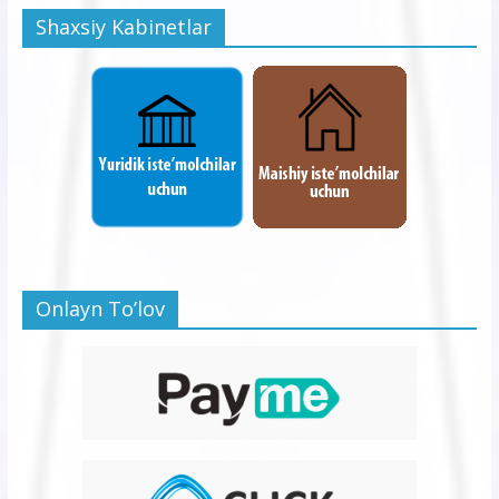
Shaxsiy Kabinetlar
Onlayn To’lov