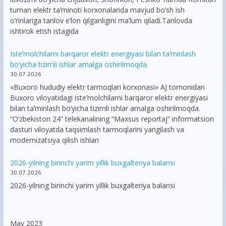
tuman elektr ta’minoti korxonalarida mavjud bo’sh ish
o’rinlariga tanlov e’lon qilganligini ma’lum qiladi.Tanlovda
ishtirok etish istagida
Isteʼmolchilarni barqaror elektr energiyasi bilan taʼminlash
bo‘yicha tizimli ishlar amalga oshirilmoqda.
30.07.2026
«Buxoro hududiy elektr tarmoqlari korxonasi» AJ tomonidan
Buxoro viloyatidagi isteʼmolchilarni barqaror elektr energiyasi
bilan taʼminlash bo‘yicha tizimli ishlar amalga oshirilmoqda.
“O’zbekiston 24” telekanalining “Maxsus reportaj” informatsion
dasturi viloyatda taqsimlash tarmoqlarini yangilash va
modernizatsiya qilish ishlari
2026-yilning birinchi yarim yillik buxgalteriya balansi
30.07.2026
2026-yilning birinchi yarim yillik buxgalteriya balansi
May 2023