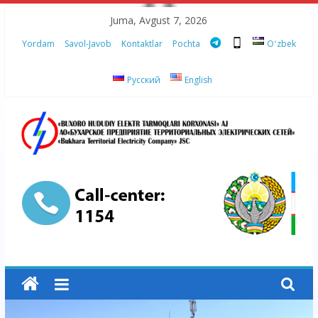
Skip
Juma, Avgust 7, 2026
to
Yordam
Savol-Javob
Kontaktlar
Pochta
Oʻzbek
content
Русский
English
“Buxoro
hududiy
elektr
tarmoqlari