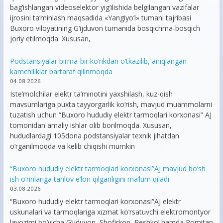
bag‘ishlangan videoselektor yig‘ilishida belgilangan vazifalar
ijrosini ta’minlash maqsadida «Yangiyo‘l» tumani tajribasi
Buxoro viloyatining G‘ijduvon tumanida bosqichma-bosqich
joriy etilmoqda. Xususan,
Podstansiyalar birma-bir ko’rikdan o’tkazilib, aniqlangan
kamchiliklar bartaraf qilinmoqda
04.08.2026
Iste’molchilar elektr ta’minotini yaxshilash, kuz-qish
mavsumlariga puxta tayyorgarlik ko‘rish, mavjud muammolarni
tuzatish uchun “Buxoro hududiy elektr tarmoqlari korxonasi” AJ
tomonidan amaliy ishlar olib borilmoqda. Xususan,
hududlardagi 105dona podstansiyalar texnik jihatdan
o’rganilmoqda va kelib chiqishi mumkin
“Buxoro hududiy elektr tarmoqlari korxonasi”AJ mavjud bo’sh
ish o’rinlariga tanlov e’lon qilganligini ma’lum qiladi.
03.08.2026
“Buxoro hududiy elektr tarmoqlari korxonasi”AJ elektr
uskunalari va tarmoqlariga xizmat ko’rsatuvchi elektromontyor
lavozimi bo’yicha G’ijduvon, Shofirkon, Peshko’ hamda Romitan