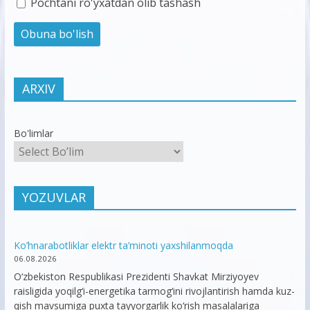
Pochtani ro'yxatdan olib tashash
ARXIV
Bo'limlar
YOZUVLAR
Ko’hnarabotliklar elektr ta’minoti yaxshilanmoqda
06.08.2026
O‘zbekiston Respublikasi Prezidenti Shavkat Mirziyoyev
raisligida yoqilg‘i-energetika tarmog‘ini rivojlantirish hamda kuz-
qish mavsumiga puxta tayyorgarlik ko‘rish masalalariga