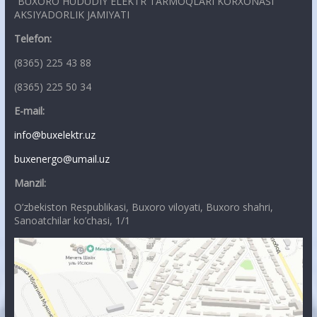
“BUXORO HUDUDIY ELEKTR TARMOQLARI KORXONASI”
AKSIYADORLIK JAMIYATI
Telefon:
(8365) 225 43 88
(8365) 225 50 34
E-mail:
info@buxelektr.uz
buxenergo@umail.uz
Manzil:
O’zbekiston Respublikasi, Buxoro viloyati, Buxoro shahri,
Sanoatchilar ko’chasi, 1/1