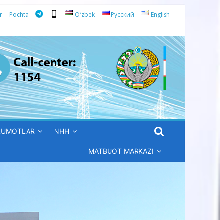
r
Pochta
Oʻzbek
Русский
English
’LUMOTLAR
NHH
MATBUOT MARKAZI