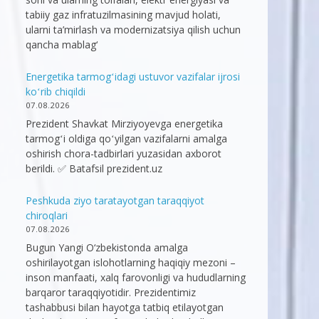
tabiiy gaz infratuzilmasining mavjud holati,
ularni ta’mirlash va modernizatsiya qilish uchun
qancha mablag‘
Energetika tarmogʻidagi ustuvor vazifalar ijrosi
koʻrib chiqildi
07.08.2026
Prezident Shavkat Mirziyoyevga energetika
tarmogʻi oldiga qoʻyilgan vazifalarni amalga
oshirish chora-tadbirlari yuzasidan axborot
berildi. ✅ Batafsil prezident.uz
Peshkuda ziyo taratayotgan taraqqiyot
chiroqlari
07.08.2026
Bugun Yangi O‘zbekistonda amalga
oshirilayotgan islohotlarning haqiqiy mezoni –
inson manfaati, xalq farovonligi va hududlarning
barqaror taraqqiyotidir. Prezidentimiz
tashabbusi bilan hayotga tatbiq etilayotgan