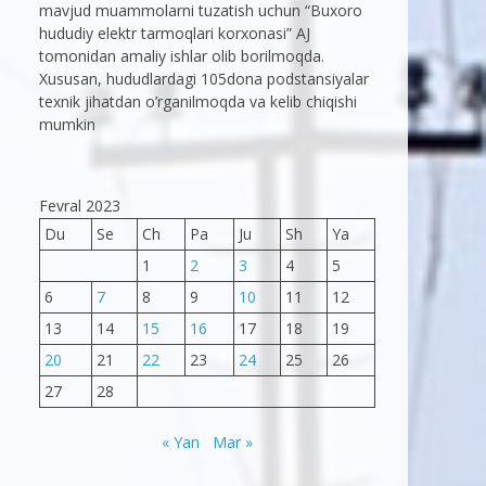
mavjud muammolarni tuzatish uchun “Buxoro
hududiy elektr tarmoqlari korxonasi” AJ
tomonidan amaliy ishlar olib borilmoqda.
Xususan, hududlardagi 105dona podstansiyalar
texnik jihatdan o’rganilmoqda va kelib chiqishi
mumkin
Fevral 2023
Du
Se
Ch
Pa
Ju
Sh
Ya
1
2
3
4
5
6
7
8
9
10
11
12
13
14
15
16
17
18
19
20
21
22
23
24
25
26
27
28
« Yan
Mar »