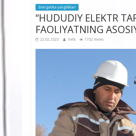
Energetika yangiliklari
“HUDUDIY ELEKTR TAR
FAOLIYATNING ASOSI
22.02.2023
hetk
1702 Views