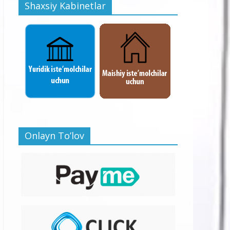
Shaxsiy Kabinetlar
Onlayn To’lov