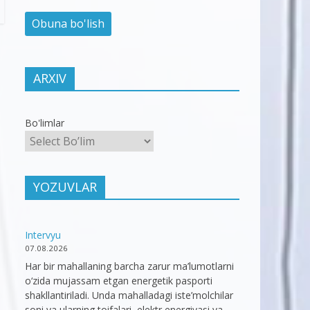
ARXIV
Bo'limlar
YOZUVLAR
Intervyu
07.08.2026
Har bir mahallaning barcha zarur ma’lumotlarni
o‘zida mujassam etgan energetik pasporti
shakllantiriladi. Unda mahalladagi iste’molchilar
soni va ularning toifalari, elektr energiyasi va