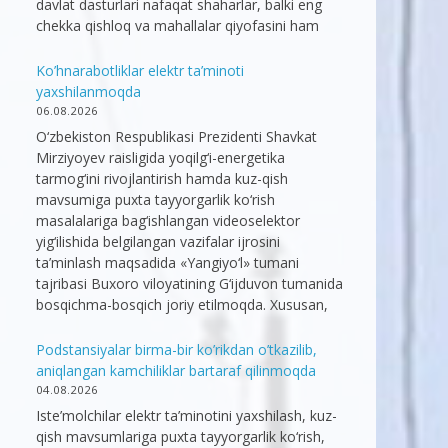
davlat dasturlari nafaqat shaharlar, balki eng
chekka qishloq va mahallalar qiyofasini ham
Ko’hnarabotliklar elektr ta’minoti
yaxshilanmoqda
06.08.2026
O‘zbekiston Respublikasi Prezidenti Shavkat
Mirziyoyev raisligida yoqilg‘i-energetika
tarmog‘ini rivojlantirish hamda kuz-qish
mavsumiga puxta tayyorgarlik ko‘rish
masalalariga bag‘ishlangan videoselektor
yig‘ilishida belgilangan vazifalar ijrosini
ta’minlash maqsadida «Yangiyo‘l» tumani
tajribasi Buxoro viloyatining G‘ijduvon tumanida
bosqichma-bosqich joriy etilmoqda. Xususan,
Podstansiyalar birma-bir ko’rikdan o’tkazilib,
aniqlangan kamchiliklar bartaraf qilinmoqda
04.08.2026
Iste’molchilar elektr ta’minotini yaxshilash, kuz-
qish mavsumlariga puxta tayyorgarlik ko‘rish,