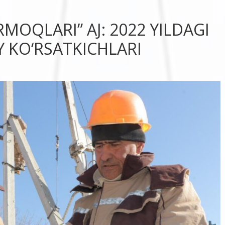
MOQLARI” AJ: 2022 YILDAGI
Y KО‘RSATKICHLARI