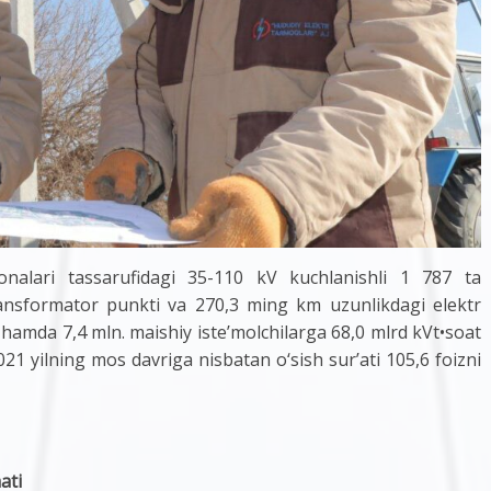
onalari tassarufidagi 35-110 kV kuchlanishli 1 787 ta
ansformator punkti va 270,3 ming km uzunlikdagi elektr
 hamda 7,4 mln. maishiy iste’molchilarga 68,0 mlrd kVt•soat
021 yilning mos davriga nisbatan о‘sish sur’ati 105,6 foizni
ati