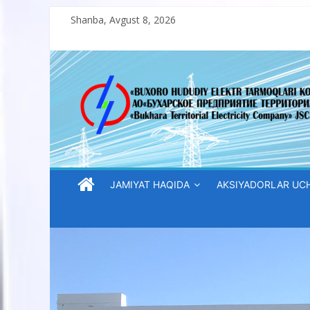
Skip
Shanba, Avgust 8, 2026
to
content
“Buxoro
hududiy
elektr
tarmoqlari
JAMIYAT HAQIDA
AKSIYADORLAR UC
korxonasi”
AJ
“Buxoro