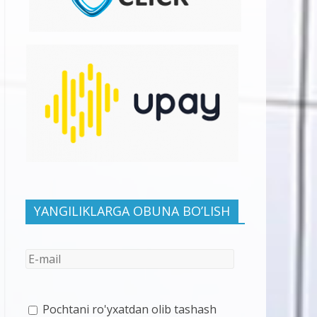
YANGILIKLARGA OBUNA BO’LISH
Pochtani ro'yxatdan olib tashash