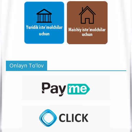
Onlayn To’lov