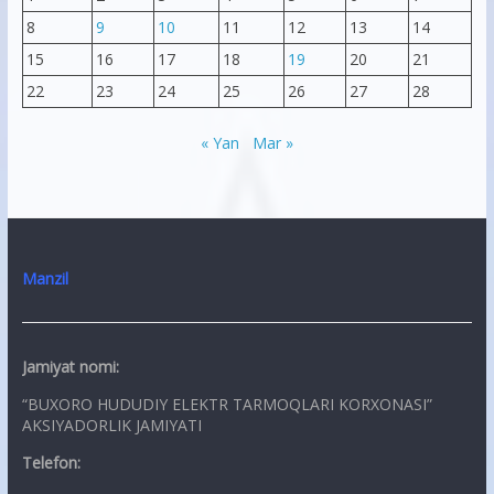
8
9
10
11
12
13
14
15
16
17
18
19
20
21
22
23
24
25
26
27
28
« Yan
Mar »
Manzil
Jamiyat nomi:
“BUXORO HUDUDIY ELEKTR TARMOQLARI KORXONASI”
AKSIYADORLIK JAMIYATI
Telefon: