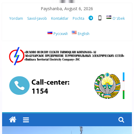
Skip
Payshanba, Avgust 6, 2026
to
Yordam
Savol-Javob
Kontaktlar
Pochta
Oʻzbek
content
Русский
English
“Buxoro
hududiy
elektr
tarmoqlari