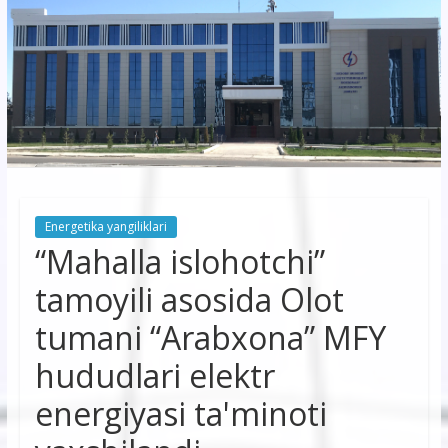
korxonasi”
AJ
“Buxoro
hududiy
elektr
tarmoqlari
Energetika yangiliklari
korxonasi”
“Mahalla islohotchi”
AJ
tamoyili asosida Olot
tumani “Arabxona” MFY
hududlari elektr
energiyasi ta'minoti