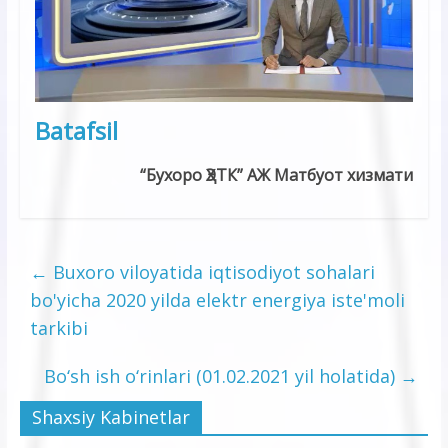
Batafsil
“Бухоро ҲЭТК” АЖ Матбуот хизмати
←
Buxoro viloyatida iqtisodiyot sohalari
bo'yicha 2020 yilda elektr energiya iste'moli
tarkibi
Bo‘sh ish o‘rinlari (01.02.2021 yil holatida)
→
Shaxsiy Kabinetlar