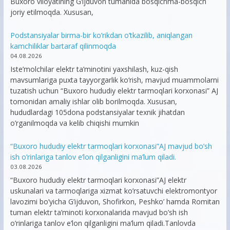
Buxoro viloyatining G‘ijduvon tumanida bosqichma-bosqich
joriy etilmoqda. Xususan,
Podstansiyalar birma-bir ko’rikdan o’tkazilib, aniqlangan
kamchiliklar bartaraf qilinmoqda
04.08.2026
Iste’molchilar elektr ta’minotini yaxshilash, kuz-qish
mavsumlariga puxta tayyorgarlik ko‘rish, mavjud muammolarni
tuzatish uchun “Buxoro hududiy elektr tarmoqlari korxonasi” AJ
tomonidan amaliy ishlar olib borilmoqda. Xususan,
hududlardagi 105dona podstansiyalar texnik jihatdan
o’rganilmoqda va kelib chiqishi mumkin
“Buxoro hududiy elektr tarmoqlari korxonasi”AJ mavjud bo’sh
ish o’rinlariga tanlov e’lon qilganligini ma’lum qiladi.
03.08.2026
“Buxoro hududiy elektr tarmoqlari korxonasi”AJ elektr
uskunalari va tarmoqlariga xizmat ko’rsatuvchi elektromontyor
lavozimi bo’yicha G’ijduvon, Shofirkon, Peshko’ hamda Romitan
tuman elektr ta’minoti korxonalarida mavjud bo’sh ish
o’rinlariga tanlov e’lon qilganligini ma’lum qiladi.Tanlovda