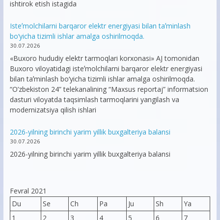
ishtirok etish istagida
Isteʼmolchilarni barqaror elektr energiyasi bilan taʼminlash
bo‘yicha tizimli ishlar amalga oshirilmoqda.
30.07.2026
«Buxoro hududiy elektr tarmoqlari korxonasi» AJ tomonidan
Buxoro viloyatidagi isteʼmolchilarni barqaror elektr energiyasi
bilan taʼminlash bo‘yicha tizimli ishlar amalga oshirilmoqda.
“O’zbekiston 24” telekanalining “Maxsus reportaj” informatsion
dasturi viloyatda taqsimlash tarmoqlarini yangilash va
modernizatsiya qilish ishlari
2026-yilning birinchi yarim yillik buxgalteriya balansi
30.07.2026
2026-yilning birinchi yarim yillik buxgalteriya balansi
Fevral 2021
Du
Se
Ch
Pa
Ju
Sh
Ya
1
2
3
4
5
6
7