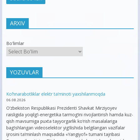
ARXIV
Bo'limlar
YOZUVLAR
Ko’hnarabotliklar elektr ta’minoti yaxshilanmoqda
06.08.2026
O‘zbekiston Respublikasi Prezidenti Shavkat Mirziyoyev
raisligida yoqilg‘i-energetika tarmog‘ini rivojlantirish hamda kuz-
qish mavsumiga puxta tayyorgarlik ko‘rish masalalariga
bag‘ishlangan videoselektor yig‘ilishida belgilangan vazifalar
ijrosini ta’minlash maqsadida «Yangiyo‘l» tumani tajribasi