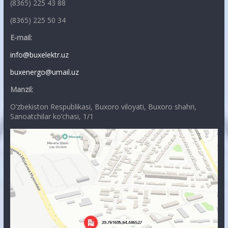
(8365) 225 43 88
(8365) 225 50 34
E-mail:
info@buxelektr.uz
buxenergo@umail.uz
Manzil:
O’zbekiston Respublikasi, Buxoro viloyati, Buxoro shahri,
Sanoatchilar ko’chasi, 1/1