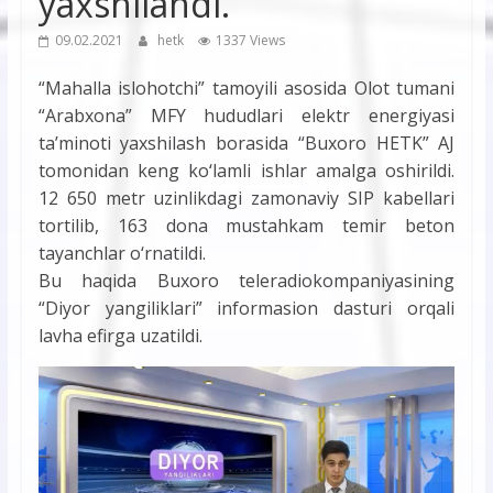
yaxshilandi.
09.02.2021
hetk
1337 Views
“Mahalla islohotchi” tamoyili asosida Olot tumani
“Arabxona” MFY hududlari elektr energiyasi
ta’minoti yaxshilash borasida “Buxoro HETK” AJ
tomonidan keng ko‘lamli ishlar amalga oshirildi.
12 650 metr uzinlikdagi zamonaviy SIP kabellari
tortilib, 163 dona mustahkam temir beton
tayanchlar o‘rnatildi.
Bu haqida Buxoro teleradiokompaniyasining
“Diyor yangiliklari” informasion dasturi orqali
lavha efirga uzatildi.