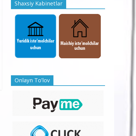
Shaxsiy Kabinetlar
Onlayn To’lov