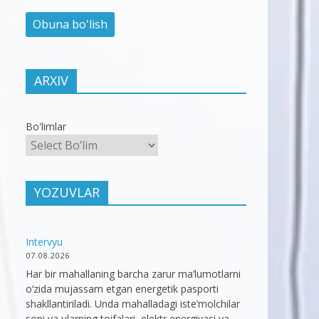
ARXIV
Bo'limlar
YOZUVLAR
Intervyu
07.08.2026
Har bir mahallaning barcha zarur ma’lumotlarni
o‘zida mujassam etgan energetik pasporti
shakllantiriladi. Unda mahalladagi iste’molchilar
soni va ularning toifalari, elektr energiyasi va