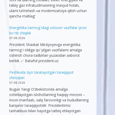
tabiiy gaz infratuzilmasining mavjud holati,
ularni ta’mirlash va modernizatsiya qilish uchun
qancha mablag‘
Energetika tarmogʻidagi ustuvor vazifalar ijrosi
koʻrib chiqildi
07.08.2026
Prezident Shavkat Mirziyoyevga energetika
tarmogʻi oldiga qoʻyilgan vazifalarni amalga
oshirish chora-tadbirlari yuzasidan axborot
berildi. ✅ Batafsil prezident.uz
Peshkuda ziyo taratayotgan taraqqiyot
chiroqlari
07.08.2026
Bugun Yangi O‘zbekistonda amalga
oshirilayotgan islohotlarning haqiqiy mezoni –
inson manfaati, xalq farovonligi va hududlarning
barqaror taraqqiyotidir. Prezidentimiz
tashabbusi bilan hayotga tatbiq etilayotgan