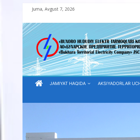
Skip
Juma, Avgust 7, 2026
to
content
“Buxoro
hududiy
elektr
tarmoqlari
JAMIYAT HAQIDA
AKSIYADORLAR UC
korxonasi”
AJ
“Buxoro