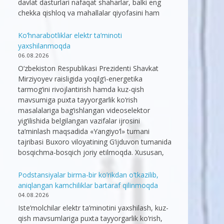
davlat dasturlari nafaqat shaharlar, balki eng
chekka qishloq va mahallalar qiyofasini ham
Ko’hnarabotliklar elektr ta’minoti
yaxshilanmoqda
06.08.2026
O‘zbekiston Respublikasi Prezidenti Shavkat
Mirziyoyev raisligida yoqilg‘i-energetika
tarmog‘ini rivojlantirish hamda kuz-qish
mavsumiga puxta tayyorgarlik ko‘rish
masalalariga bag‘ishlangan videoselektor
yig‘ilishida belgilangan vazifalar ijrosini
ta’minlash maqsadida «Yangiyo‘l» tumani
tajribasi Buxoro viloyatining G‘ijduvon tumanida
bosqichma-bosqich joriy etilmoqda. Xususan,
Podstansiyalar birma-bir ko’rikdan o’tkazilib,
aniqlangan kamchiliklar bartaraf qilinmoqda
04.08.2026
Iste’molchilar elektr ta’minotini yaxshilash, kuz-
qish mavsumlariga puxta tayyorgarlik ko‘rish,