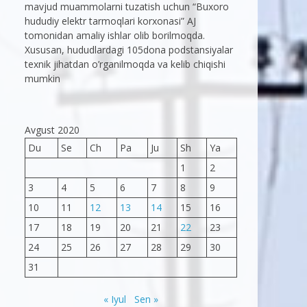
mavjud muammolarni tuzatish uchun “Buxoro
hududiy elektr tarmoqlari korxonasi” AJ
tomonidan amaliy ishlar olib borilmoqda.
Xususan, hududlardagi 105dona podstansiyalar
texnik jihatdan o’rganilmoqda va kelib chiqishi
mumkin
Avgust 2020
Du
Se
Ch
Pa
Ju
Sh
Ya
1
2
3
4
5
6
7
8
9
10
11
12
13
14
15
16
17
18
19
20
21
22
23
24
25
26
27
28
29
30
31
« Iyul
Sen »