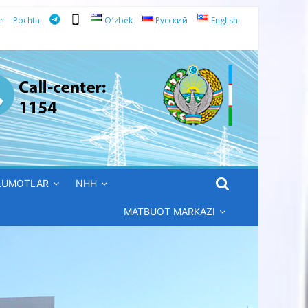
r
Pochta
Oʻzbek
Русский
English
’LUMOTLAR
NHH
MATBUOT MARKAZI