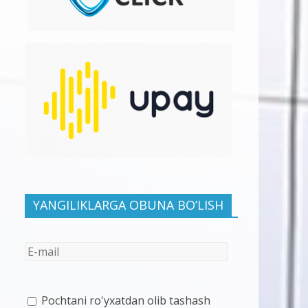
YANGILIKLARGA OBUNA BO’LISH
Pochtani ro'yxatdan olib tashash