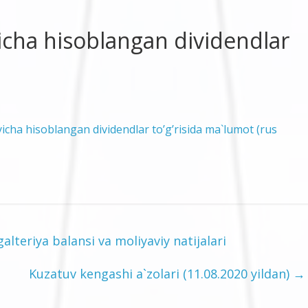
yicha hisoblangan dividendlar
yicha hisoblangan dividendlar to’g’risida ma`lumot (rus
galteriya balansi va moliyaviy natijalari
Kuzatuv kengashi a`zolari (11.08.2020 yildan)
→