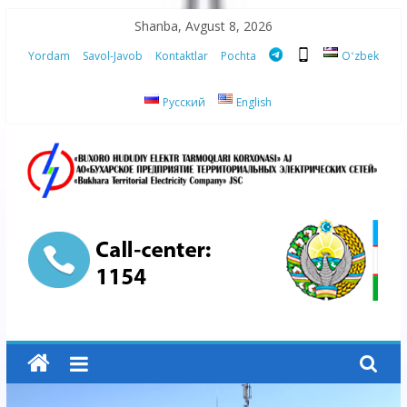
Skip
Shanba, Avgust 8, 2026
to
Yordam
Savol-Javob
Kontaktlar
Pochta
Oʻzbek
content
Русский
English
“Buxoro
hududiy
elektr
tarmoqlari