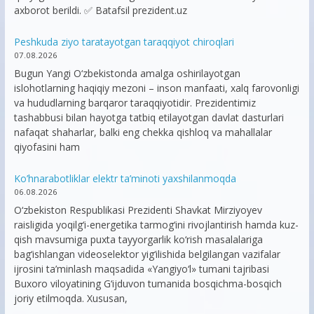
axborot berildi. ✅ Batafsil prezident.uz
Peshkuda ziyo taratayotgan taraqqiyot chiroqlari
07.08.2026
Bugun Yangi O‘zbekistonda amalga oshirilayotgan
islohotlarning haqiqiy mezoni – inson manfaati, xalq farovonligi
va hududlarning barqaror taraqqiyotidir. Prezidentimiz
tashabbusi bilan hayotga tatbiq etilayotgan davlat dasturlari
nafaqat shaharlar, balki eng chekka qishloq va mahallalar
qiyofasini ham
Ko’hnarabotliklar elektr ta’minoti yaxshilanmoqda
06.08.2026
O‘zbekiston Respublikasi Prezidenti Shavkat Mirziyoyev
raisligida yoqilg‘i-energetika tarmog‘ini rivojlantirish hamda kuz-
qish mavsumiga puxta tayyorgarlik ko‘rish masalalariga
bag‘ishlangan videoselektor yig‘ilishida belgilangan vazifalar
ijrosini ta’minlash maqsadida «Yangiyo‘l» tumani tajribasi
Buxoro viloyatining G‘ijduvon tumanida bosqichma-bosqich
joriy etilmoqda. Xususan,