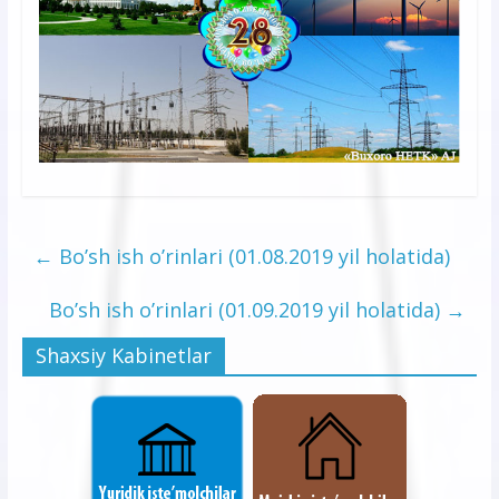
←
Bo’sh ish o’rinlari (01.08.2019 yil holatida)
Bo’sh ish o’rinlari (01.09.2019 yil holatida)
→
Shaxsiy Kabinetlar