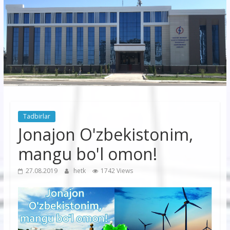
korxonasi”
AJ
“Buxoro
hududiy
elektr
tarmoqlari
Tadbirlar
korxonasi”
Jonajon O'zbekistonim,
AJ
mangu bo'l omon!
27.08.2019
hetk
1742 Views