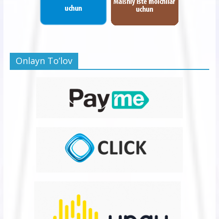
Onlayn To’lov