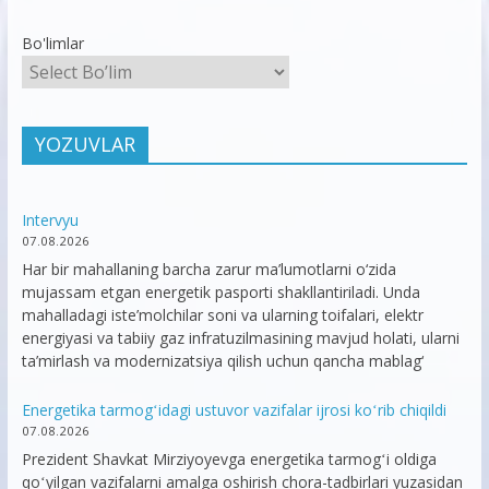
Bo'limlar
YOZUVLAR
Intervyu
07.08.2026
Har bir mahallaning barcha zarur ma’lumotlarni o‘zida
mujassam etgan energetik pasporti shakllantiriladi. Unda
mahalladagi iste’molchilar soni va ularning toifalari, elektr
energiyasi va tabiiy gaz infratuzilmasining mavjud holati, ularni
ta’mirlash va modernizatsiya qilish uchun qancha mablag‘
Energetika tarmogʻidagi ustuvor vazifalar ijrosi koʻrib chiqildi
07.08.2026
Prezident Shavkat Mirziyoyevga energetika tarmogʻi oldiga
qoʻyilgan vazifalarni amalga oshirish chora-tadbirlari yuzasidan