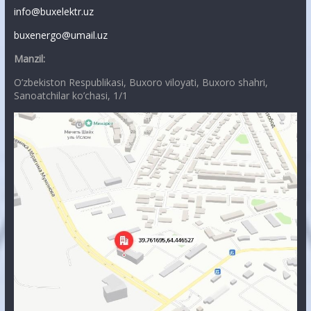
info@buxelektr.uz
buxenergo@umail.uz
Manzil:
O’zbekiston Respublikasi, Buxoro viloyati, Buxoro shahri,
Sanoatchilar ko’chasi, 1/1