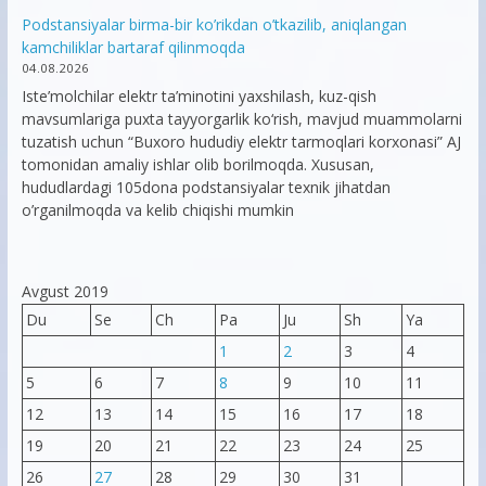
Podstansiyalar birma-bir ko’rikdan o’tkazilib, aniqlangan
kamchiliklar bartaraf qilinmoqda
04.08.2026
Iste’molchilar elektr ta’minotini yaxshilash, kuz-qish
mavsumlariga puxta tayyorgarlik ko‘rish, mavjud muammolarni
tuzatish uchun “Buxoro hududiy elektr tarmoqlari korxonasi” AJ
tomonidan amaliy ishlar olib borilmoqda. Xususan,
hududlardagi 105dona podstansiyalar texnik jihatdan
o’rganilmoqda va kelib chiqishi mumkin
Avgust 2019
Du
Se
Ch
Pa
Ju
Sh
Ya
1
2
3
4
5
6
7
8
9
10
11
12
13
14
15
16
17
18
19
20
21
22
23
24
25
26
27
28
29
30
31