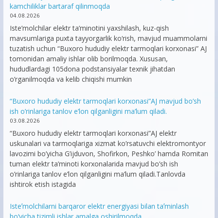
kamchiliklar bartaraf qilinmoqda
04.08.2026
Iste’molchilar elektr ta’minotini yaxshilash, kuz-qish
mavsumlariga puxta tayyorgarlik ko‘rish, mavjud muammolarni
tuzatish uchun “Buxoro hududiy elektr tarmoqlari korxonasi” AJ
tomonidan amaliy ishlar olib borilmoqda. Xususan,
hududlardagi 105dona podstansiyalar texnik jihatdan
o’rganilmoqda va kelib chiqishi mumkin
“Buxoro hududiy elektr tarmoqlari korxonasi”AJ mavjud bo’sh
ish o’rinlariga tanlov e’lon qilganligini ma’lum qiladi.
03.08.2026
“Buxoro hududiy elektr tarmoqlari korxonasi”AJ elektr
uskunalari va tarmoqlariga xizmat ko’rsatuvchi elektromontyor
lavozimi bo’yicha G’ijduvon, Shofirkon, Peshko’ hamda Romitan
tuman elektr ta’minoti korxonalarida mavjud bo’sh ish
o’rinlariga tanlov e’lon qilganligini ma’lum qiladi.Tanlovda
ishtirok etish istagida
Isteʼmolchilarni barqaror elektr energiyasi bilan taʼminlash
bo‘yicha tizimli ishlar amalga oshirilmoqda.