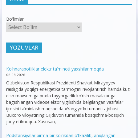
Bo'limlar
YOZUVLAR
Ko’hnarabotliklar elektr ta’minoti yaxshilanmoqda
06.08.2026
O‘zbekiston Respublikasi Prezidenti Shavkat Mirziyoyev
raisligida yoqilg‘i-energetika tarmog‘ini rivojlantirish hamda kuz-
qish mavsumiga puxta tayyorgarlik ko‘rish masalalariga
bag‘ishlangan videoselektor yig‘ilishida belgilangan vazifalar
ijrosini ta’minlash maqsadida «Yangiyo‘l» tumani tajribasi
Buxoro viloyatining G‘ijduvon tumanida bosqichma-bosqich
joriy etilmoqda. Xususan,
Podstansiyalar birma-bir ko’rikdan o’tkazilib, aniqlangan