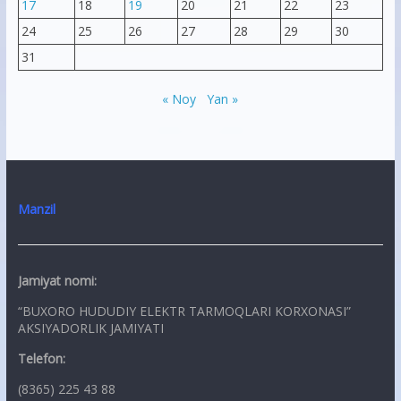
17
18
19
20
21
22
23
24
25
26
27
28
29
30
31
« Noy
Yan »
Manzil
Jamiyat nomi:
“BUXORO HUDUDIY ELEKTR TARMOQLARI KORXONASI”
AKSIYADORLIK JAMIYATI
Telefon:
(8365) 225 43 88