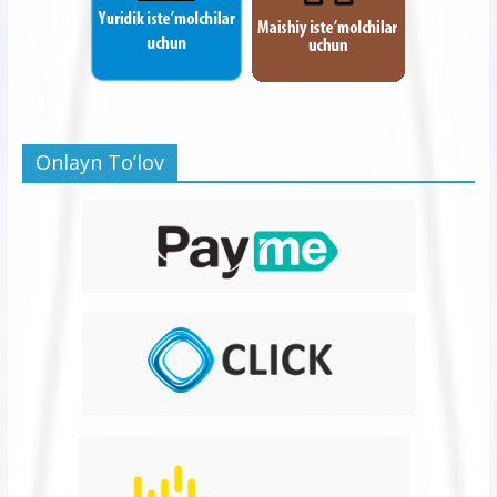
Onlayn To’lov