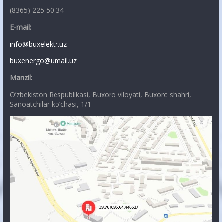
(8365) 225 50 34
E-mail:
info@buxelektr.uz
buxenergo@umail.uz
Manzil:
O’zbekiston Respublikasi, Buxoro viloyati, Buxoro shahri,
Sanoatchilar ko’chasi, 1/1