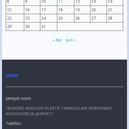
8
9
10
11
12
13
14
15
16
17
18
19
20
21
22
23
24
25
26
27
28
29
30
31
« Apr
Iyun »
Manzil
Jamiyat nomi:
“BUXORO HUDUDIY ELEKTR TARMOQLARI KORXONASI”
AKSIYADORLIK JAMIYATI
Telefon: