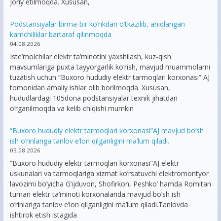
joriy etilmoqda. Xususan,
Podstansiyalar birma-bir ko’rikdan o’tkazilib, aniqlangan
kamchiliklar bartaraf qilinmoqda
04.08.2026
Iste’molchilar elektr ta’minotini yaxshilash, kuz-qish
mavsumlariga puxta tayyorgarlik ko‘rish, mavjud muammolarni
tuzatish uchun “Buxoro hududiy elektr tarmoqlari korxonasi” AJ
tomonidan amaliy ishlar olib borilmoqda. Xususan,
hududlardagi 105dona podstansiyalar texnik jihatdan
o’rganilmoqda va kelib chiqishi mumkin
“Buxoro hududiy elektr tarmoqlari korxonasi”AJ mavjud bo’sh
ish o’rinlariga tanlov e’lon qilganligini ma’lum qiladi.
03.08.2026
“Buxoro hududiy elektr tarmoqlari korxonasi”AJ elektr
uskunalari va tarmoqlariga xizmat ko’rsatuvchi elektromontyor
lavozimi bo’yicha G’ijduvon, Shofirkon, Peshko’ hamda Romitan
tuman elektr ta’minoti korxonalarida mavjud bo’sh ish
o’rinlariga tanlov e’lon qilganligini ma’lum qiladi.Tanlovda
ishtirok etish istagida