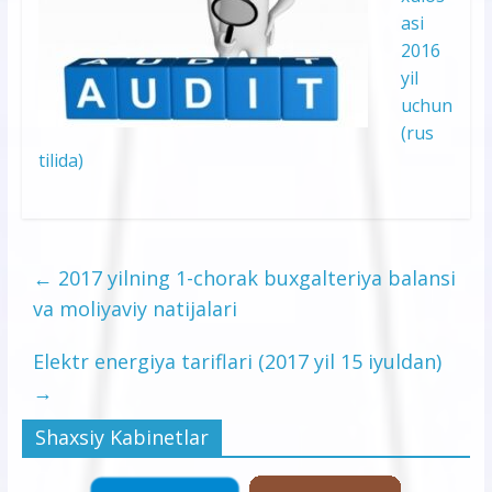
asi
2016
yil
uchun
(rus
tilida)
←
2017 yilning 1-chorak buxgalteriya balansi
va moliyaviy natijalari
Elektr energiya tariflari (2017 yil 15 iyuldan)
→
Shaxsiy Kabinetlar