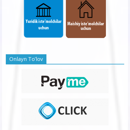
Onlayn To’lov