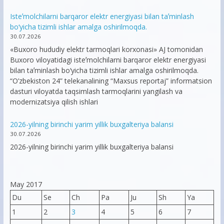
Isteʼmolchilarni barqaror elektr energiyasi bilan taʼminlash
bo‘yicha tizimli ishlar amalga oshirilmoqda.
30.07.2026
«Buxoro hududiy elektr tarmoqlari korxonasi» AJ tomonidan
Buxoro viloyatidagi isteʼmolchilarni barqaror elektr energiyasi
bilan taʼminlash bo‘yicha tizimli ishlar amalga oshirilmoqda.
“O’zbekiston 24” telekanalining “Maxsus reportaj” informatsion
dasturi viloyatda taqsimlash tarmoqlarini yangilash va
modernizatsiya qilish ishlari
2026-yilning birinchi yarim yillik buxgalteriya balansi
30.07.2026
2026-yilning birinchi yarim yillik buxgalteriya balansi
May 2017
Du
Se
Ch
Pa
Ju
Sh
Ya
1
2
3
4
5
6
7