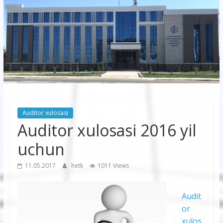
korxonasi”
AJ
“Buxoro
hududiy
elektr
tarmoqlari
Auditor xulosasi
korxonasi”
Auditor xulosasi 2016 yil
AJ
uchun
11.05.2017
hetk
1011 Views
Audit
or
xulos