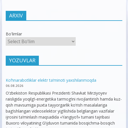
ARXIV
Bo'limlar
YOZUVLAR
Ko’hnarabotliklar elektr ta’minoti yaxshilanmoqda
06.08.2026
O‘zbekiston Respublikasi Prezidenti Shavkat Mirziyoyev
raisligida yoqilg‘i-energetika tarmog‘ini rivojlantirish hamda kuz-
qish mavsumiga puxta tayyorgarlik ko‘rish masalalariga
bag‘ishlangan videoselektor yig‘ilishida belgilangan vazifalar
ijrosini ta’minlash maqsadida «Yangiyo‘l» tumani tajribasi
Buxoro viloyatining G‘ijduvon tumanida bosqichma-bosqich