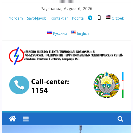
Skip
Payshanba, Avgust 6, 2026
to
Yordam
Savol-Javob
Kontaktlar
Pochta
Oʻzbek
content
Русский
English
“Buxoro
hududiy
elektr
tarmoqlari