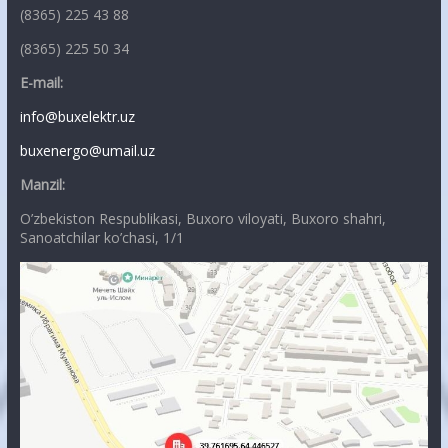
(8365) 225 43 88
(8365) 225 50 34
E-mail:
info@buxelektr.uz
buxenergo@umail.uz
Manzil:
O’zbekiston Respublikasi, Buxoro viloyati, Buxoro shahri,
Sanoatchilar ko’chasi, 1/1