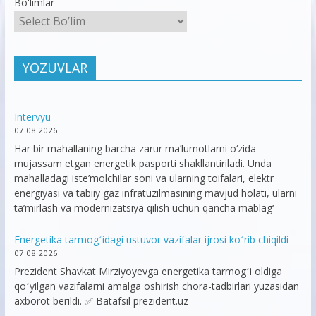
Bo'limlar
YOZUVLAR
Intervyu
07.08.2026
Har bir mahallaning barcha zarur ma’lumotlarni o‘zida
mujassam etgan energetik pasporti shakllantiriladi. Unda
mahalladagi iste’molchilar soni va ularning toifalari, elektr
energiyasi va tabiiy gaz infratuzilmasining mavjud holati, ularni
ta’mirlash va modernizatsiya qilish uchun qancha mablag‘
Energetika tarmogʻidagi ustuvor vazifalar ijrosi koʻrib chiqildi
07.08.2026
Prezident Shavkat Mirziyoyevga energetika tarmogʻi oldiga
qoʻyilgan vazifalarni amalga oshirish chora-tadbirlari yuzasidan
axborot berildi. ✅ Batafsil prezident.uz