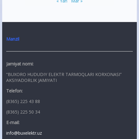
« Yan
Mar »
Manzil
Jamiyat nomi:
“BUXORO HUDUDIY ELEKTR TARMOQLARI KORXONASI”
AKSIYADORLIK JAMIYATI
Telefon:
(8365) 225 43 88
(8365) 225 50 34
E-mail:
info@buxelektr.uz