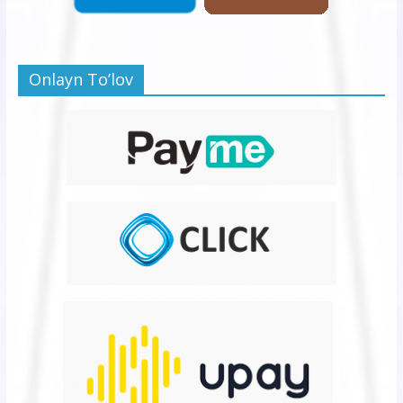
Onlayn To’lov