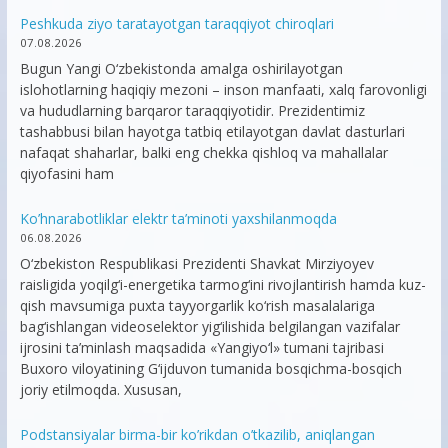
Peshkuda ziyo taratayotgan taraqqiyot chiroqlari
07.08.2026
Bugun Yangi O‘zbekistonda amalga oshirilayotgan
islohotlarning haqiqiy mezoni – inson manfaati, xalq farovonligi
va hududlarning barqaror taraqqiyotidir. Prezidentimiz
tashabbusi bilan hayotga tatbiq etilayotgan davlat dasturlari
nafaqat shaharlar, balki eng chekka qishloq va mahallalar
qiyofasini ham
Ko’hnarabotliklar elektr ta’minoti yaxshilanmoqda
06.08.2026
O‘zbekiston Respublikasi Prezidenti Shavkat Mirziyoyev
raisligida yoqilg‘i-energetika tarmog‘ini rivojlantirish hamda kuz-
qish mavsumiga puxta tayyorgarlik ko‘rish masalalariga
bag‘ishlangan videoselektor yig‘ilishida belgilangan vazifalar
ijrosini ta’minlash maqsadida «Yangiyo‘l» tumani tajribasi
Buxoro viloyatining G‘ijduvon tumanida bosqichma-bosqich
joriy etilmoqda. Xususan,
Podstansiyalar birma-bir ko’rikdan o’tkazilib, aniqlangan