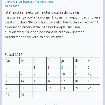
kamchiliklar bartaraf qilinmoqda
04.08.2026
Iste’molchilar elektr ta’minotini yaxshilash, kuz-qish
mavsumlariga puxta tayyorgarlik ko‘rish, mavjud muammolarni
tuzatish uchun “Buxoro hududiy elektr tarmoqlari korxonasi” AJ
tomonidan amaliy ishlar olib borilmoqda. Xususan,
hududlardagi 105dona podstansiyalar texnik jihatdan
o’rganilmoqda va kelib chiqishi mumkin
Fevral 2017
Du
Se
Ch
Pa
Ju
Sh
Ya
1
2
3
4
5
6
7
8
9
10
11
12
13
14
15
16
17
18
19
20
21
22
23
24
25
26
27
28