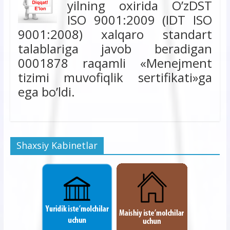
yilning oxirida O’zDST
ISO 9001:2009 (IDT ISO
9001:2008) xalqaro standart
talablariga javob beradigan
0001878 raqamli «Menejment
tizimi muvofiqlik sertifikati»ga
ega bo’ldi.
Shaxsiy Kabinetlar