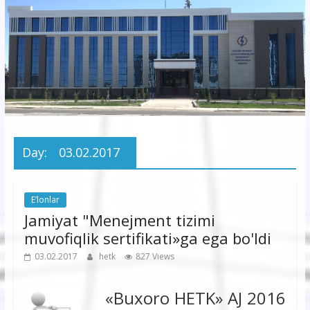
korxonasi”
AJ
“Buxoro
hududiy
elektr
tarmoqlari
Day:
03.02.2017
korxonasi”
AJ
E’lonlar
Jamiyat "Menejment tizimi
muvofiqlik sertifikati»ga ega bo'ldi
03.02.2017
hetk
827 Views
«Buxoro HETK» AJ 2016