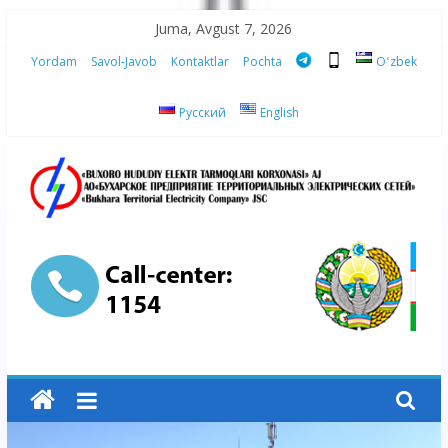
Skip
Juma, Avgust 7, 2026
to
Yordam
Savol-Javob
Kontaktlar
Pochta
Oʻzbek
content
Русский
English
“Buxoro
hududiy
elektr
tarmoqlari