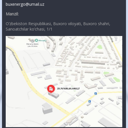
buxenergo@umail.uz
Manzil:
O’zbekiston Respublikasi, Buxoro viloyati, Buxoro shahri,
Sanoatchilar ko’chasi, 1/1