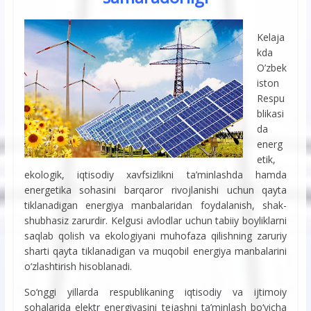
Kelaja
kda
O’zbek
iston
Respu
blikasi
da
energ
etik,
ekologik, iqtisodiy xavfsizlikni ta’minlashda hamda
energetika sohasini barqaror rivojlanishi uchun qayta
tiklanadigan energiya manbalaridan foydalanish, shak-
shubhasiz zarurdir. Kelgusi avlodlar uchun tabiiy boyliklarni
saqlab qolish va ekologiyani muhofaza qilishning zaruriy
sharti qayta tiklanadigan va muqobil energiya manbalarini
o‘zlashtirish hisoblanadi.
So‘nggi yillarda respublikaning iqtisodiy va ijtimoiy
sohalarida elektr energiyasini tejashni ta’minlash bo‘yicha