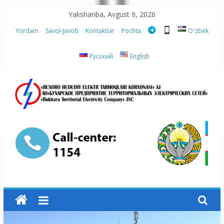
Skip
Yakshanba, Avgust 9, 2026
to
Yordam
Savol-Javob
Kontaktlar
Pochta
Oʻzbek
content
Русский
English
“Buxoro
hududiy
elektr
tarmoqlari