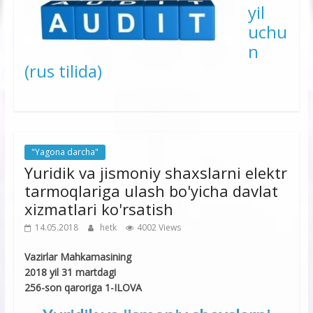
yil
uchu
n
(rus tilida)
"Yagona darcha"
Yuridik va jismoniy shaxslarni elektr
tarmoqlariga ulash bo'yicha davlat
xizmatlari ko'rsatish
14.05.2018
hetk
4002 Views
Vazirlar Mahkamasining
2018 yil 31 martdagi
256-son qaroriga 1-ILOVA