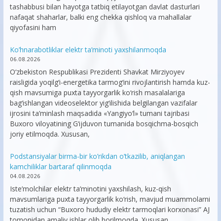
tashabbusi bilan hayotga tatbiq etilayotgan davlat dasturlari
nafaqat shaharlar, balki eng chekka qishloq va mahallalar
qiyofasini ham
Ko’hnarabotliklar elektr ta’minoti yaxshilanmoqda
06.08.2026
O‘zbekiston Respublikasi Prezidenti Shavkat Mirziyoyev
raisligida yoqilg‘i-energetika tarmog‘ini rivojlantirish hamda kuz-
qish mavsumiga puxta tayyorgarlik ko‘rish masalalariga
bag‘ishlangan videoselektor yig‘ilishida belgilangan vazifalar
ijrosini ta’minlash maqsadida «Yangiyo‘l» tumani tajribasi
Buxoro viloyatining G‘ijduvon tumanida bosqichma-bosqich
joriy etilmoqda. Xususan,
Podstansiyalar birma-bir ko’rikdan o’tkazilib, aniqlangan
kamchiliklar bartaraf qilinmoqda
04.08.2026
Iste’molchilar elektr ta’minotini yaxshilash, kuz-qish
mavsumlariga puxta tayyorgarlik ko‘rish, mavjud muammolarni
tuzatish uchun “Buxoro hududiy elektr tarmoqlari korxonasi” AJ
tomonidan amaliy ishlar olib borilmoqda. Xususan,