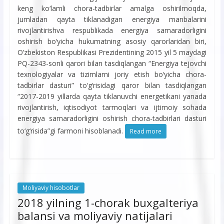
keng ko‘lamli chora-tadbirlar amalga oshirilmoqda,
jumladan qayta tiklanadigan energiya manbalarini
rivojlantirishva respublikada energiya samaradorligini
oshirish bo‘yicha hukumatning asosiy qarorlaridan biri,
O’zbekiston Respublikasi Prezidentining 2015 yil 5 maydagi
PQ-2343-sonli qarori bilan tasdiqlangan “Energiya tejovchi
texnologiyalar va tizimlarni joriy etish bo‘yicha chora-
tadbirlar dasturi” to‘g‘risidagi qaror bilan tasdiqlangan
“2017-2019 yillarda qayta tiklanuvchi energetikani yanada
rivojlantirish, iqtisodiyot tarmoqlari va ijtimoiy sohada
energiya samaradorligini oshirish chora-tadbirlari dasturi
to‘g‘risida”gi farmoni hisoblanadi.
Read more
Moliyaviy hisobotlar
2018 yilning 1-chorak buxgalteriya
balansi va moliyaviy natijalari