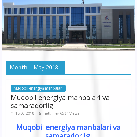
korxonasi”
AJ
“Buxoro
hududiy
elektr
tarmoqlari
Month:
May 2018
korxonasi”
AJ
Muqobil energiya manbalari
Muqobil energiya manbalari va
samaradorligi
18.05.2018
hetk
6584 Views
Muqobil energiya manbalari va
samaradorligi