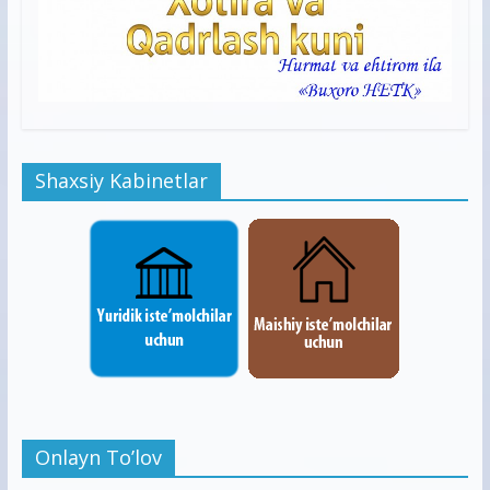
Shaxsiy Kabinetlar
Onlayn To’lov