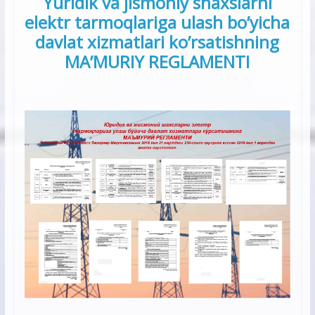
Yuridik va jismoniy shaxslarni
elektr tarmoqlariga ulash bo’yicha
davlat xizmatlari ko’rsatishning
MA’MURIY REGLAMENTI