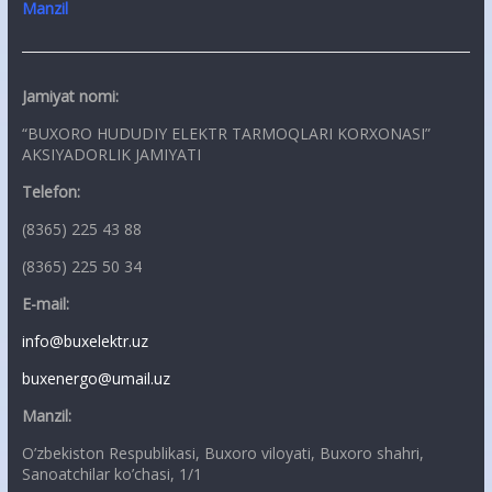
Manzil
Jamiyat nomi:
“BUXORO HUDUDIY ELEKTR TARMOQLARI KORXONASI”
AKSIYADORLIK JAMIYATI
Telefon:
(8365) 225 43 88
(8365) 225 50 34
E-mail:
info@buxelektr.uz
buxenergo@umail.uz
Manzil:
O’zbekiston Respublikasi, Buxoro viloyati, Buxoro shahri,
Sanoatchilar ko’chasi, 1/1