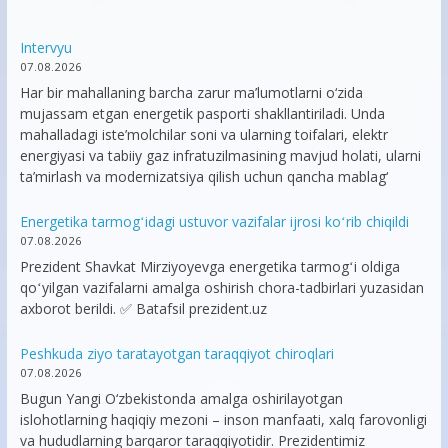
Intervyu
07.08.2026
Har bir mahallaning barcha zarur ma’lumotlarni o‘zida
mujassam etgan energetik pasporti shakllantiriladi. Unda
mahalladagi iste’molchilar soni va ularning toifalari, elektr
energiyasi va tabiiy gaz infratuzilmasining mavjud holati, ularni
ta’mirlash va modernizatsiya qilish uchun qancha mablag‘
Energetika tarmogʻidagi ustuvor vazifalar ijrosi koʻrib chiqildi
07.08.2026
Prezident Shavkat Mirziyoyevga energetika tarmogʻi oldiga
qoʻyilgan vazifalarni amalga oshirish chora-tadbirlari yuzasidan
axborot berildi. ✅ Batafsil prezident.uz
Peshkuda ziyo taratayotgan taraqqiyot chiroqlari
07.08.2026
Bugun Yangi O‘zbekistonda amalga oshirilayotgan
islohotlarning haqiqiy mezoni – inson manfaati, xalq farovonligi
va hududlarning barqaror taraqqiyotidir. Prezidentimiz