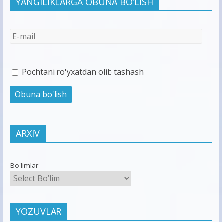
YANGILIKLARGA OBUNA BO’LISH
Pochtani ro'yxatdan olib tashash
ARXIV
Bo'limlar
YOZUVLAR