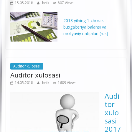
15.05.2018
hetk
807 Views
2018 yilning 1-chorak
buxgalteriya balansi va
moliyaviy natijalari (rus)
Auditor xulosasi
Auditor xulosasi
14.05.2018
hetk
1609 Views
Audi
tor
xulo
sasi
2017