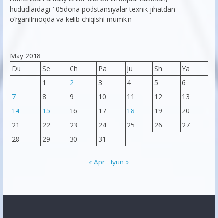
hududlardagi 105dona podstansiyalar texnik jihatdan
o’rganilmoqda va kelib chiqishi mumkin
May 2018
Du
Se
Ch
Pa
Ju
Sh
Ya
1
2
3
4
5
6
7
8
9
10
11
12
13
14
15
16
17
18
19
20
21
22
23
24
25
26
27
28
29
30
31
« Apr
Iyun »