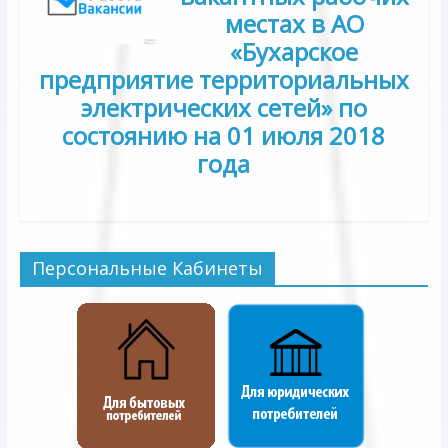
местах в АО
«Бухарское
предприятие территориальных
электрических сетей» по
состоянию на 01
июля
2018
года
Персональные Кабинеты