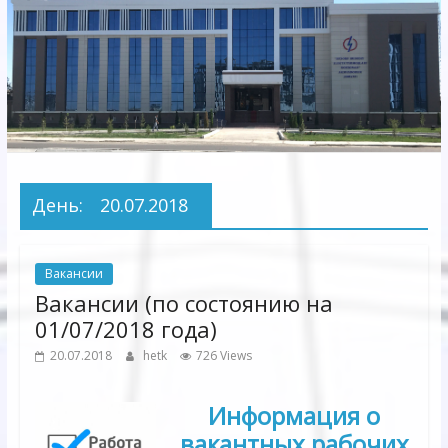
Электрических
сетей"
АО
"Бухарское
Предприятие
Территориальных
День:
20.07.2018
Электрических
сетей"
Вакансии
Вакансии (по состоянию на
01/07/2018 года)
20.07.2018
hetk
726 Views
Информация о
вакантных рабочих