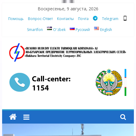
Skip
Воскресенье, 9 августа, 2026
to
Помощь
Вопрос-Ответ
Контакты
Почта
Telegram
content
Smartfon
Oʻzbek
Русский
English
АО
"Бухарское
Предприятие
Территориальных