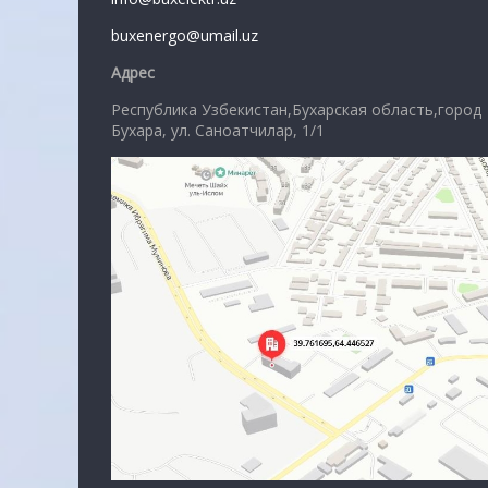
buxenergo@umail.uz
Адрес
Республика Узбекистан,Бухарская область,город
Бухара, ул. Саноатчилар, 1/1