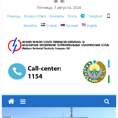
Skip
Пятница, 7 августа, 2026
to
Помощь
Вопрос-Ответ
Контакты
Почта
Telegram
content
Smartfon
Oʻzbek
Русский
English
АО
"Бухарское
Предприятие
Территориальных