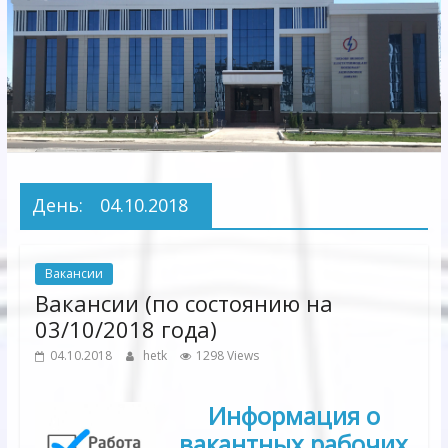
Электрических
сетей"
АО
"Бухарское
Предприятие
Территориальных
День:
04.10.2018
Электрических
сетей"
Вакансии
Вакансии (по состоянию на
03/10/2018 года)
04.10.2018
hetk
1298 Views
Информация о
вакантных рабочих