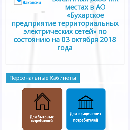
местах в АО
«Бухарское
предприятие территориальных
электрических сетей» по
состоянию на 0
3
октя
бря 2018
года
Персональные Кабинеты