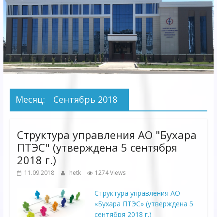
Электрических
сетей"
АО
"Бухарское
Предприятие
Территориальных
Месяц:
Сентябрь 2018
Электрических
сетей"
Структура управления АО "Бухара
ПТЭС" (утверждена 5 сентября
2018 г.)
11.09.2018
hetk
1274 Views
Структура управления АО
«Бухара ПТЭС» (утверждена 5
сентября 2018 г.)