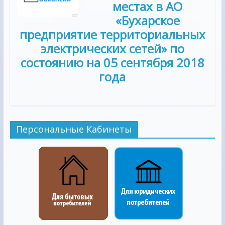
местах в АО
«Бухарское
предприятие территориальных
электрических сетей» по
состоянию на 05 сентября 2018
года
Персональные Кабинеты