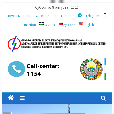
Skip
Суббота, 8 августа, 2026
to
Помощь
Вопрос-Ответ
Контакты
Почта
Telegram
content
Smartfon
Oʻzbek
Русский
English
АО
"Бухарское
Предприятие
Территориальных