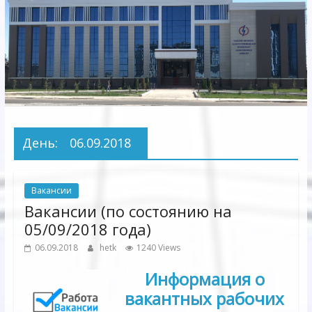
Электрических
сетей"
АО
"Бухарское
Предприятие
Территориальных
День:
06.09.2018
Электрических
сетей"
Вакансии
Вакансии (по состоянию на
05/09/2018 года)
06.09.2018
hetk
1240 Views
Информация о
вакантных рабочих