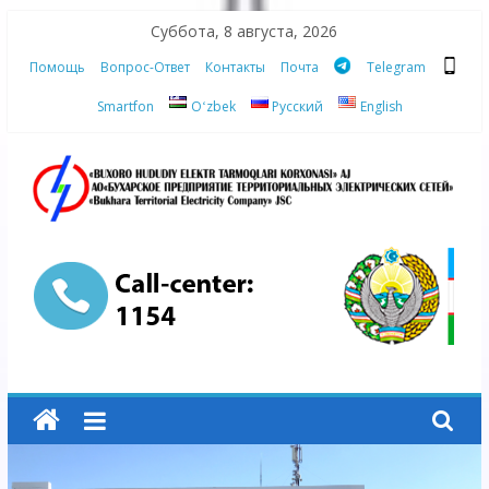
Skip
Суббота, 8 августа, 2026
to
Помощь
Вопрос-Ответ
Контакты
Почта
Telegram
content
Smartfon
Oʻzbek
Русский
English
АО
"Бухарское
Предприятие
Территориальных