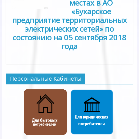
местах в АО
«Бухарское
предприятие территориальных
электрических сетей» по
состоянию на 05 сентября 2018
года
Персональные Кабинеты