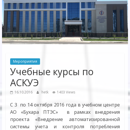
Электрических
сетей"
АО
"Бухарское
Предприятие
Территориальных
Мероприятия
Электрических
Учебные курсы по
сетей"
АСКУЭ
16.10.2016
hetk
1403 Views
С 3 по 14 октября 2016 года в учебном центре
АО «Бухара ПТЭС» в рамках внедрения
проекта «Внедрение автоматизированной
системы учета и контроля потребления