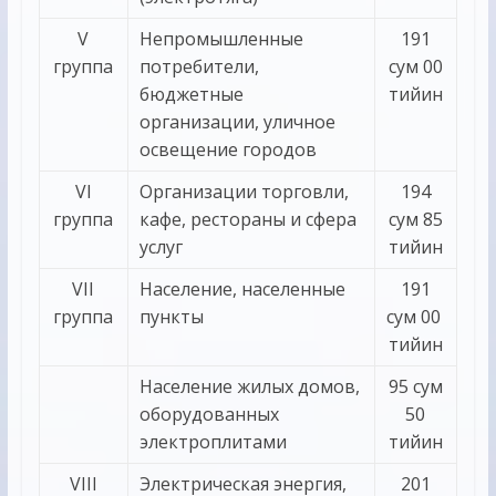
V
Непромышленные
191
группа
потребители,
сум 00
бюджетные
тийин
организации, уличное
освещение городов
VI
Организации торговли,
194
группа
кафе, рестораны и сфера
сум 85
услуг
тийин
VII
Население, населенные
191
группа
пункты
сум 00
тийин
Население жилых домов,
95 сум
оборудованных
50
электроплитами
тийин
VIII
Электрическая энергия,
201