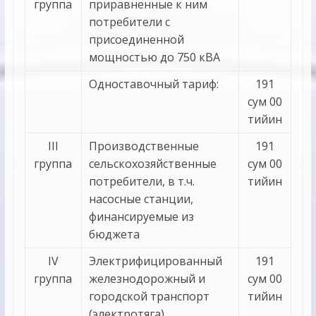
группа
приравненные к ним
потребители с
присоединенной
мощностью до 750 кВА
Одноставочный тариф:
191
сум 00
тийин
III
Производственные
191
группа
сельскохозяйственные
сум 00
потребители, в т.ч.
тийин
насосные станции,
финансируемые из
бюджета
IV
Электрифицированный
191
группа
железнодорожный и
сум 00
городской транспорт
тийин
(электротяга)