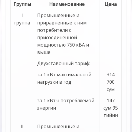
Группы
Наименование
Цена
I
Промышленные и
группа
приравненные к ним
потребители с
присоединенной
мощностью 750 кВА и
выше
Двухставочный тариф:
за 1 кВт максимальной
314
нагрузки в год
700
сум
за 1 кВт·ч потребляемой
147
энергии
сум 95
тийин
II
Промышленные и