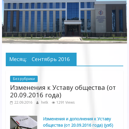
Электрических
сетей"
АО
"Бухарское
Предприятие
Территориальных
Месяц:
Сентябрь 2016
Электрических
сетей"
Без рубрики
Изменения к Уставу общества (от
20.09.2016 года)
22.09.2016
hetk
1291 Views
Изменения и дополнения к Уставу
общества (от 20.09.2016 года) (узб)