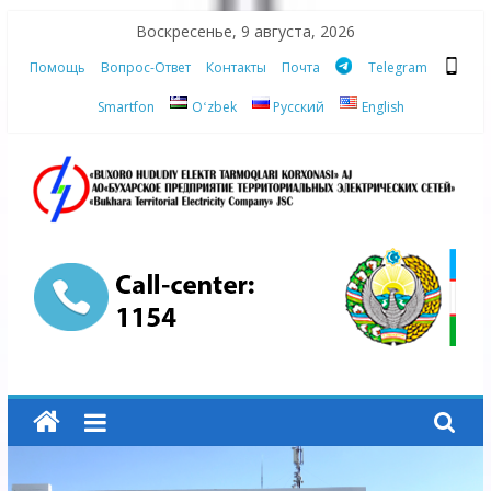
Skip
Воскресенье, 9 августа, 2026
to
Помощь
Вопрос-Ответ
Контакты
Почта
Telegram
content
Smartfon
Oʻzbek
Русский
English
АО
"Бухарское
Предприятие
Территориальных